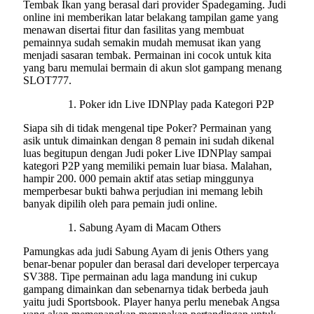
Tembak Ikan yang berasal dari provider Spadegaming. Judi
online ini memberikan latar belakang tampilan game yang
menawan disertai fitur dan fasilitas yang membuat
pemainnya sudah semakin mudah memusat ikan yang
menjadi sasaran tembak. Permainan ini cocok untuk kita
yang baru memulai bermain di akun slot gampang menang
SLOT777.
Poker idn Live IDNPlay pada Kategori P2P
Siapa sih di tidak mengenal tipe Poker? Permainan yang
asik untuk dimainkan dengan 8 pemain ini sudah dikenal
luas begitupun dengan Judi poker Live IDNPlay sampai
kategori P2P yang memiliki pemain luar biasa. Malahan,
hampir 200. 000 pemain aktif atas setiap minggunya
memperbesar bukti bahwa perjudian ini memang lebih
banyak dipilih oleh para pemain judi online.
Sabung Ayam di Macam Others
Pamungkas ada judi Sabung Ayam di jenis Others yang
benar-benar populer dan berasal dari developer terpercaya
SV388. Tipe permainan adu laga mandung ini cukup
gampang dimainkan dan sebenarnya tidak berbeda jauh
yaitu judi Sportsbook. Player hanya perlu menebak Angsa