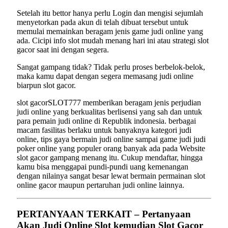
Setelah itu bettor hanya perlu Login dan mengisi sejumlah
menyetorkan pada akun di telah dibuat tersebut untuk
memulai memainkan beragam jenis game judi online yang
ada. Cicipi info slot mudah menang hari ini atau strategi slot
gacor saat ini dengan segera.
Sangat gampang tidak? Tidak perlu proses berbelok-belok,
maka kamu dapat dengan segera memasang judi online
biarpun slot gacor.
slot gacorSLOT777 memberikan beragam jenis perjudian
judi online yang berkualitas berlisensi yang sah dan untuk
para pemain judi online di Republik indonesia. berbagai
macam fasilitas berlaku untuk banyaknya kategori judi
online, tips gaya bermain judi online sampai game judi judi
poker online yang populer orang banyak ada pada Website
slot gacor gampang menang itu. Cukup mendaftar, hingga
kamu bisa menggapai pundi-pundi uang kemenangan
dengan nilainya sangat besar lewat bermain permainan slot
online gacor maupun pertaruhan judi online lainnya.
PERTANYAAN TERKAIT – Pertanyaan
Akan Judi Online Slot kemudian Slot Gacor