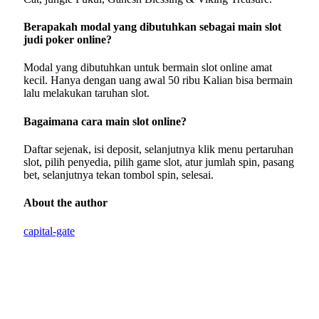
Berapakah modal yang dibutuhkan sebagai main slot
judi poker online?
Modal yang dibutuhkan untuk bermain slot online amat
kecil. Hanya dengan uang awal 50 ribu Kalian bisa bermain
lalu melakukan taruhan slot.
Bagaimana cara main slot online?
Daftar sejenak, isi deposit, selanjutnya klik menu pertaruhan
slot, pilih penyedia, pilih game slot, atur jumlah spin, pasang
bet, selanjutnya tekan tombol spin, selesai.
About the author
capital-gate