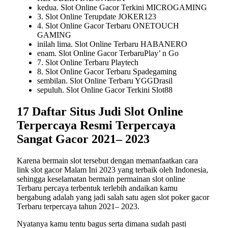
kedua. Slot Online Gacor Terkini MICROGAMING
3. Slot Online Terupdate JOKER123
4. Slot Online Gacor Terbaru ONETOUCH
GAMING
inilah lima. Slot Online Terbaru HABANERO
enam. Slot Online Gacor TerbaruPlay’ n Go
7. Slot Online Terbaru Playtech
8. Slot Online Gacor Terbaru Spadegaming
sembilan. Slot Online Terbaru YGGDrasil
sepuluh. Slot Online Gacor Terkini Slot88
17 Daftar Situs Judi Slot Online
Terpercaya Resmi Terpercaya
Sangat Gacor 2021– 2023
Karena bermain slot tersebut dengan memanfaatkan cara
link slot gacor Malam Ini 2023 yang terbaik oleh Indonesia,
sehingga keselamatan bermain permainan slot online
Terbaru percaya terbentuk terlebih andaikan kamu
bergabung adalah yang jadi salah satu agen slot poker gacor
Terbaru terpercaya tahun 2021– 2023.
Nyatanya kamu tentu bagus serta dimana sudah pasti