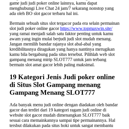
game judi judi poker online lainnya, kamu dapat
menghubungi Live Chat 24 jam/7 sekarang nonstop yang
ada oleh BO slot gacor terbaru hal ini.
Bermain sebuah situs slot tergacor pada era selain permainan
slot judi poker online gacor
https://www.topmaxwin.site/
yang ramai menjadi salah satu faktor penting untuk kamu
awam yang ingin mulai berjudi judi slot mudah menang.
Jangan memilih bandar rajanya slot abal-abal yang
kredibilitasnya diragukan yang hanya nantinya merugikan
kamu bila bergabung pada situs tersebut. Pilihlah web slot
gampang menang mirip SLOT777 untuk jam terbang
bermain slot amat gacor lebih paling maksimal.
19 Kategori Jenis Judi poker online
di Situs Slot Gampang menang
Gampang Menang SLOT777
Ada banyak menu judi online dengan diadakan oleh bandar
gacor dan terdiri dari 19 kategori ragam judi online di
website slot gacor mudah dimenangkan SLOT777 baik
sesuai cara memainkannya sampai tipe permainannya. Hal
tersbut dilakukan pada situs hoki untuk sangat membantu