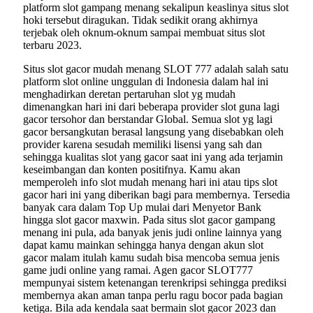
platform slot gampang menang sekalipun keaslinya situs slot
hoki tersebut diragukan. Tidak sedikit orang akhirnya
terjebak oleh oknum-oknum sampai membuat situs slot
terbaru 2023.
Situs slot gacor mudah menang SLOT 777 adalah salah satu
platform slot online unggulan di Indonesia dalam hal ini
menghadirkan deretan pertaruhan slot yg mudah
dimenangkan hari ini dari beberapa provider slot guna lagi
gacor tersohor dan berstandar Global. Semua slot yg lagi
gacor bersangkutan berasal langsung yang disebabkan oleh
provider karena sesudah memiliki lisensi yang sah dan
sehingga kualitas slot yang gacor saat ini yang ada terjamin
keseimbangan dan konten positifnya. Kamu akan
memperoleh info slot mudah menang hari ini atau tips slot
gacor hari ini yang diberikan bagi para membernya. Tersedia
banyak cara dalam Top Up mulai dari Menyetor Bank
hingga slot gacor maxwin. Pada situs slot gacor gampang
menang ini pula, ada banyak jenis judi online lainnya yang
dapat kamu mainkan sehingga hanya dengan akun slot
gacor malam itulah kamu sudah bisa mencoba semua jenis
game judi online yang ramai. Agen gacor SLOT777
mempunyai sistem ketenangan terenkripsi sehingga prediksi
membernya akan aman tanpa perlu ragu bocor pada bagian
ketiga. Bila ada kendala saat bermain slot gacor 2023 dan