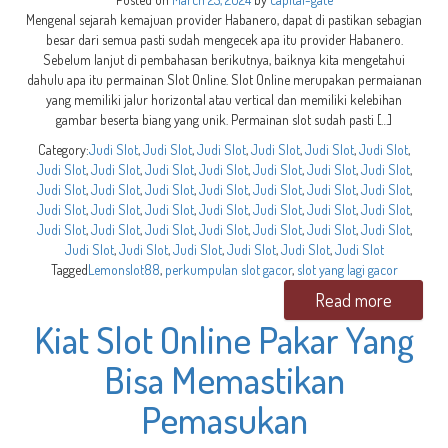
Mengenal sejarah kemajuan provider Habanero, dapat di pastikan sebagian
besar dari semua pasti sudah mengecek apa itu provider Habanero.
Sebelum lanjut di pembahasan berikutnya, baiknya kita mengetahui
dahulu apa itu permainan Slot Online. Slot Online merupakan permaianan
yang memiliki jalur horizontal atau vertical dan memiliki kelebihan
gambar beserta biang yang unik. Permainan slot sudah pasti […]
Category:
Judi Slot
,
Judi Slot
,
Judi Slot
,
Judi Slot
,
Judi Slot
,
Judi Slot
,
Judi Slot
,
Judi Slot
,
Judi Slot
,
Judi Slot
,
Judi Slot
,
Judi Slot
,
Judi Slot
,
Judi Slot
,
Judi Slot
,
Judi Slot
,
Judi Slot
,
Judi Slot
,
Judi Slot
,
Judi Slot
,
Judi Slot
,
Judi Slot
,
Judi Slot
,
Judi Slot
,
Judi Slot
,
Judi Slot
,
Judi Slot
,
Judi Slot
,
Judi Slot
,
Judi Slot
,
Judi Slot
,
Judi Slot
,
Judi Slot
,
Judi Slot
,
Judi Slot
,
Judi Slot
,
Judi Slot
,
Judi Slot
,
Judi Slot
,
Judi Slot
Tagged
Lemonslot88
,
perkumpulan slot gacor
,
slot yang lagi gacor
Read more
Kiat Slot Online Pakar Yang
Bisa Memastikan
Pemasukan