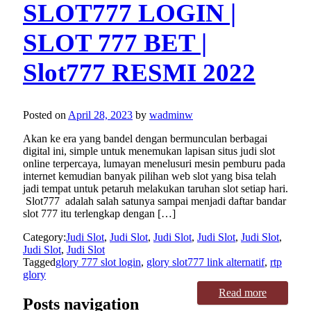
SLOT777 LOGIN |
SLOT 777 BET |
Slot777 RESMI 2022
Posted on
April 28, 2023
by
wadminw
Akan ke era yang bandel dengan bermunculan berbagai
digital ini, simple untuk menemukan lapisan situs judi slot
online terpercaya, lumayan menelusuri mesin pemburu pada
internet kemudian banyak pilihan web slot yang bisa telah
jadi tempat untuk petaruh melakukan taruhan slot setiap hari.
Slot777 adalah salah satunya sampai menjadi daftar bandar
slot 777 itu terlengkap dengan […]
Category:
Judi Slot
,
Judi Slot
,
Judi Slot
,
Judi Slot
,
Judi Slot
,
Judi Slot
,
Judi Slot
Tagged
glory 777 slot login
,
glory slot777 link alternatif
,
rtp
glory
Read more
Posts navigation