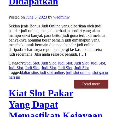
Didapatkan
Posted on
June 5, 2023
by
wadminw
Sekian jenis Bonus Judi Online yang diberikan oleh judi
bandar judi online, menjadi perhatian sendiri yang akan
mampu seksi banyak para bettor judi guna terbukti melalui
banyaknya nominal besar pemain judi dimanapun yang
menebak untuk bermain ditempat bandar judi online
daripada seharusnya repot buat pergi ke kasino atau setra
judi sederhana. Jika anda sesosok penjudi, […]
Category:
Judi Slot
,
Judi Slot
,
Judi Slot
,
Judi Slot
,
Judi Slot
,
Judi Slot
,
Judi Slot
,
Judi Slot
,
Judi Slot
,
Judi Slot
Tagged
daftar situs judi slot online
,
judi slot online
,
slot gacor
hari ini
Read more
Kiat Slot Pakar
Yang Dapat
Memastikan Kejayaan