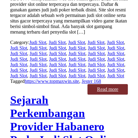
provider slot online terpercaya dan terpercaya. Daftar &
gunakan games judi judi poker terbaik disini. Site slot resmi
tergacor adalah sebuah web permainan judi slot online serta
situs gacor terpercaya yang menampilkan video game ikatan
berisi simbol-simbol final. Ada banyak slot gampang
menang terbaru dari penyedia slot […]
Category:
Judi Slot
,
Judi Slot
,
Judi Slot
,
Judi Slot
,
Judi Slot
,
Judi Slot
,
Judi Slot
,
Judi Slot
,
Judi Slot
,
Judi Slot
,
Judi Slot
,
Judi Slot
,
Judi Slot
,
Judi Slot
,
Judi Slot
,
Judi Slot
,
Judi Slot
,
Judi Slot
,
Judi Slot
,
Judi Slot
,
Judi Slot
,
Judi Slot
,
Judi Slot
,
Judi Slot
,
Judi Slot
,
Judi Slot
,
Judi Slot
,
Judi Slot
,
Judi Slot
,
Judi Slot
,
Judi Slot
,
Judi Slot
,
Judi Slot
,
Judi Slot
,
Judi Slot
,
Judi Slot
,
Judi Slot
,
Judi Slot
,
Judi Slot
,
Judi Slot
,
Judi Slot
Tagged
https://www.topmaxwin.site
,
Jester 168
Read more
Sejarah
Perkembangan
Provider Habanero