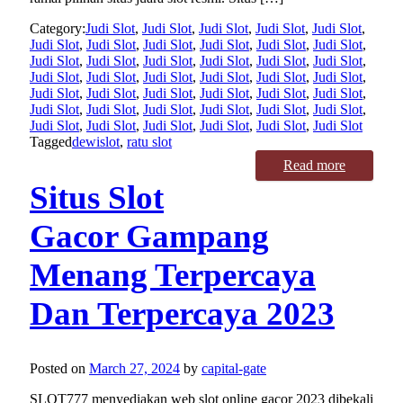
Category:
Judi Slot
,
Judi Slot
,
Judi Slot
,
Judi Slot
,
Judi Slot
,
Judi Slot
,
Judi Slot
,
Judi Slot
,
Judi Slot
,
Judi Slot
,
Judi Slot
,
Judi Slot
,
Judi Slot
,
Judi Slot
,
Judi Slot
,
Judi Slot
,
Judi Slot
,
Judi Slot
,
Judi Slot
,
Judi Slot
,
Judi Slot
,
Judi Slot
,
Judi Slot
,
Judi Slot
,
Judi Slot
,
Judi Slot
,
Judi Slot
,
Judi Slot
,
Judi Slot
,
Judi Slot
,
Judi Slot
,
Judi Slot
,
Judi Slot
,
Judi Slot
,
Judi Slot
,
Judi Slot
,
Judi Slot
,
Judi Slot
,
Judi Slot
,
Judi Slot
,
Judi Slot
Tagged
dewislot
,
ratu slot
Read more
Situs Slot
Gacor Gampang
Menang Terpercaya
Dan Terpercaya 2023
Posted on
March 27, 2024
by
capital-gate
SLOT777 menyediakan web slot online gacor 2023 dibekali