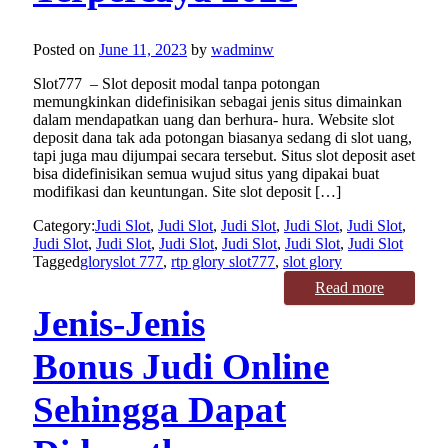
Posted on
June 11, 2023
by
wadminw
Slot777 – Slot deposit modal tanpa potongan
memungkinkan didefinisikan sebagai jenis situs dimainkan
dalam mendapatkan uang dan berhura- hura. Website slot
deposit dana tak ada potongan biasanya sedang di slot uang,
tapi juga mau dijumpai secara tersebut. Situs slot deposit aset
bisa didefinisikan semua wujud situs yang dipakai buat
modifikasi dan keuntungan. Site slot deposit […]
Category:
Judi Slot
,
Judi Slot
,
Judi Slot
,
Judi Slot
,
Judi Slot
,
Judi Slot
,
Judi Slot
,
Judi Slot
,
Judi Slot
,
Judi Slot
,
Judi Slot
Tagged
gloryslot 777
,
rtp glory slot777
,
slot glory
Read more
Jenis-Jenis
Bonus Judi Online
Sehingga Dapat