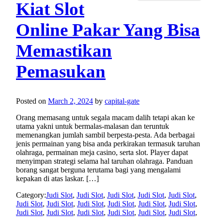
Kiat Slot
Online Pakar Yang Bisa
Memastikan
Pemasukan
Posted on
March 2, 2024
by
capital-gate
Orang memasang untuk segala macam dalih tetapi akan ke
utama yakni untuk bermalas-malasan dan teruntuk
memenangkan jumlah sambil berpesta-pesta. Ada berbagai
jenis permainan yang bisa anda perkirakan termasuk taruhan
olahraga, permainan meja casino, serta slot. Player dapat
menyimpan strategi selama hal taruhan olahraga. Panduan
borang sangat berguna terutama bagi yang mengalami
kepakan di atas laskar. […]
Category:
Judi Slot
,
Judi Slot
,
Judi Slot
,
Judi Slot
,
Judi Slot
,
Judi Slot
,
Judi Slot
,
Judi Slot
,
Judi Slot
,
Judi Slot
,
Judi Slot
,
Judi Slot
,
Judi Slot
,
Judi Slot
,
Judi Slot
,
Judi Slot
,
Judi Slot
,