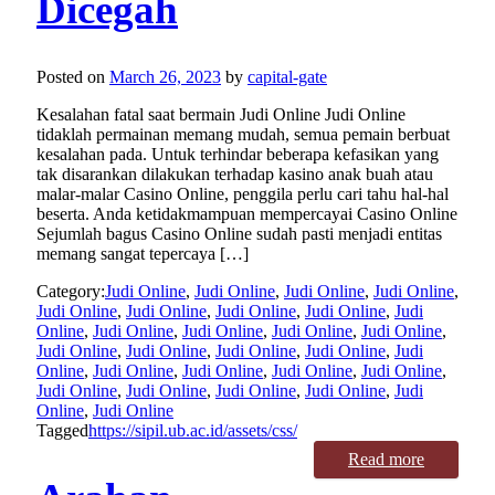
Dicegah
Posted on
March 26, 2023
by
capital-gate
Kesalahan fatal saat bermain Judi Online Judi Online
tidaklah permainan memang mudah, semua pemain berbuat
kesalahan pada. Untuk terhindar beberapa kefasikan yang
tak disarankan dilakukan terhadap kasino anak buah atau
malar-malar Casino Online, penggila perlu cari tahu hal-hal
beserta. Anda ketidakmampuan mempercayai Casino Online
Sejumlah bagus Casino Online sudah pasti menjadi entitas
memang sangat tepercaya […]
Category:
Judi Online
,
Judi Online
,
Judi Online
,
Judi Online
,
Judi Online
,
Judi Online
,
Judi Online
,
Judi Online
,
Judi
Online
,
Judi Online
,
Judi Online
,
Judi Online
,
Judi Online
,
Judi Online
,
Judi Online
,
Judi Online
,
Judi Online
,
Judi
Online
,
Judi Online
,
Judi Online
,
Judi Online
,
Judi Online
,
Judi Online
,
Judi Online
,
Judi Online
,
Judi Online
,
Judi
Online
,
Judi Online
Tagged
https://sipil.ub.ac.id/assets/css/
Read more