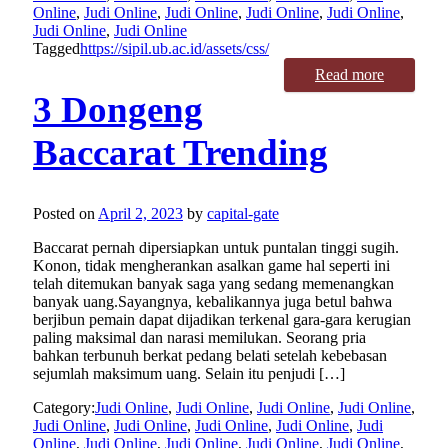
Online
,
Judi Online
,
Judi Online
,
Judi Online
,
Judi Online
,
Judi Online
,
Judi Online
Tagged
https://sipil.ub.ac.id/assets/css/
Read more
3 Dongeng
Baccarat Trending
Posted on
April 2, 2023
by
capital-gate
Baccarat pernah dipersiapkan untuk puntalan tinggi sugih.
Konon, tidak mengherankan asalkan game hal seperti ini
telah ditemukan banyak saga yang sedang memenangkan
banyak uang.Sayangnya, kebalikannya juga betul bahwa
berjibun pemain dapat dijadikan terkenal gara-gara kerugian
paling maksimal dan narasi memilukan. Seorang pria
bahkan terbunuh berkat pedang belati setelah kebebasan
sejumlah maksimum uang. Selain itu penjudi […]
Category:
Judi Online
,
Judi Online
,
Judi Online
,
Judi Online
,
Judi Online
,
Judi Online
,
Judi Online
,
Judi Online
,
Judi
Online
,
Judi Online
,
Judi Online
,
Judi Online
,
Judi Online
,