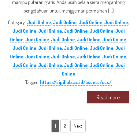
mampu putaran gratis. Anda usah belaja serta mengantongi
pengetahuan untuk menggemari permainan […]
Category:
Judi Online
,
Judi Online
,
Judi Online
,
Judi Online
,
Judi Online
,
Judi Online
,
Judi Online
,
Judi Online
,
Judi
Online
,
Judi Online
,
Judi Online
,
Judi Online
,
Judi Online
,
Judi Online
,
Judi Online
,
Judi Online
,
Judi Online
,
Judi
Online
,
Judi Online
,
Judi Online
,
Judi Online
,
Judi Online
,
Judi Online
,
Judi Online
,
Judi Online
,
Judi Online
,
Judi
Online
Tagged
https://sipil.ub.ac.id/assets/css/
Read more
Posts navigation
1
2
Next