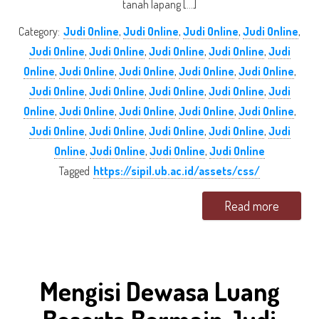
tanah lapang […]
Category:
Judi Online
,
Judi Online
,
Judi Online
,
Judi Online
,
Judi Online
,
Judi Online
,
Judi Online
,
Judi Online
,
Judi
Online
,
Judi Online
,
Judi Online
,
Judi Online
,
Judi Online
,
Judi Online
,
Judi Online
,
Judi Online
,
Judi Online
,
Judi
Online
,
Judi Online
,
Judi Online
,
Judi Online
,
Judi Online
,
Judi Online
,
Judi Online
,
Judi Online
,
Judi Online
,
Judi
Online
,
Judi Online
,
Judi Online
,
Judi Online
Tagged
https://sipil.ub.ac.id/assets/css/
Read more
Mengisi Dewasa Luang