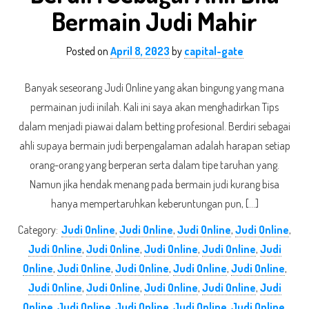
Bermain Judi Mahir
Posted on
April 8, 2023
by
capital-gate
Banyak seseorang Judi Online yang akan bingung yang mana
permainan judi inilah. Kali ini saya akan menghadirkan Tips
dalam menjadi piawai dalam betting profesional. Berdiri sebagai
ahli supaya bermain judi berpengalaman adalah harapan setiap
orang-orang yang berperan serta dalam tipe taruhan yang.
Namun jika hendak menang pada bermain judi kurang bisa
hanya mempertaruhkan keberuntungan pun, […]
Category:
Judi Online
,
Judi Online
,
Judi Online
,
Judi Online
,
Judi Online
,
Judi Online
,
Judi Online
,
Judi Online
,
Judi
Online
,
Judi Online
,
Judi Online
,
Judi Online
,
Judi Online
,
Judi Online
,
Judi Online
,
Judi Online
,
Judi Online
,
Judi
Online
,
Judi Online
,
Judi Online
,
Judi Online
,
Judi Online
,