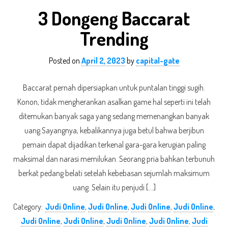
3 Dongeng Baccarat
Trending
Posted on
April 2, 2023
by
capital-gate
Baccarat pernah dipersiapkan untuk puntalan tinggi sugih.
Konon, tidak mengherankan asalkan game hal seperti ini telah
ditemukan banyak saga yang sedang memenangkan banyak
uang.Sayangnya, kebalikannya juga betul bahwa berjibun
pemain dapat dijadikan terkenal gara-gara kerugian paling
maksimal dan narasi memilukan. Seorang pria bahkan terbunuh
berkat pedang belati setelah kebebasan sejumlah maksimum
uang. Selain itu penjudi […]
Category:
Judi Online
,
Judi Online
,
Judi Online
,
Judi Online
,
Judi Online
,
Judi Online
,
Judi Online
,
Judi Online
,
Judi