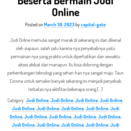
Beserta Bermain Judi
Online
Posted on
March 30, 2023
by
capital-gate
Judi Online memulai sangat marak di sekarang ini dan dikenal
oleh siapaun, salah satu karena nya penyebabnya yaitu
permainan nya yang praktis untuk diperhatikan dan sewaktu
akses akibat dari manapun. Itu bisa didorong dengan
perkembangan teknologi yang sehari-hari nya sangat maju. Taun
Corona untuk semakin banyak sekarang ini menjadi penyebab
terbatas nya aktifitas beberapa orang […]
Category:
Judi Online
,
Judi Online
,
Judi Online
,
Judi Online
,
Judi Online
,
Judi Online
,
Judi Online
,
Judi Online
,
Judi
Online
,
Judi Online
,
Judi Online
,
Judi Online
,
Judi Online
,
Judi Online
,
Judi Online
,
Judi Online
,
Judi Online
,
Judi