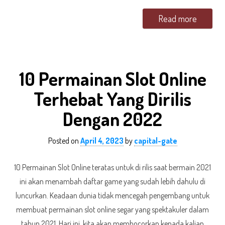
Read more
10 Permainan Slot Online
Terhebat Yang Dirilis
Dengan 2022
Posted on
April 4, 2023
by
capital-gate
10 Permainan Slot Online teratas untuk di rilis saat bermain 2021
ini akan menambah daftar game yang sudah lebih dahulu di
luncurkan. Keadaan dunia tidak mencegah pengembang untuk
membuat permainan slot online segar yang spektakuler dalam
tahun 2021. Hari ini, kita akan membocorkan kepada kalian