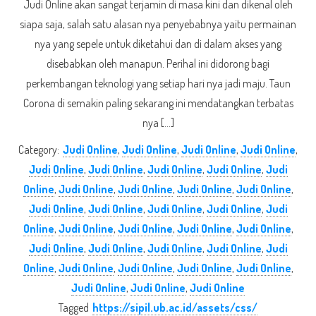
Judi Online akan sangat terjamin di masa kini dan dikenal oleh
siapa saja, salah satu alasan nya penyebabnya yaitu permainan
nya yang sepele untuk diketahui dan di dalam akses yang
disebabkan oleh manapun. Perihal ini didorong bagi
perkembangan teknologi yang setiap hari nya jadi maju. Taun
Corona di semakin paling sekarang ini mendatangkan terbatas
nya […]
Category:
Judi Online
,
Judi Online
,
Judi Online
,
Judi Online
,
Judi Online
,
Judi Online
,
Judi Online
,
Judi Online
,
Judi
Online
,
Judi Online
,
Judi Online
,
Judi Online
,
Judi Online
,
Judi Online
,
Judi Online
,
Judi Online
,
Judi Online
,
Judi
Online
,
Judi Online
,
Judi Online
,
Judi Online
,
Judi Online
,
Judi Online
,
Judi Online
,
Judi Online
,
Judi Online
,
Judi
Online
,
Judi Online
,
Judi Online
,
Judi Online
,
Judi Online
,
Judi Online
,
Judi Online
,
Judi Online
Tagged
https://sipil.ub.ac.id/assets/css/