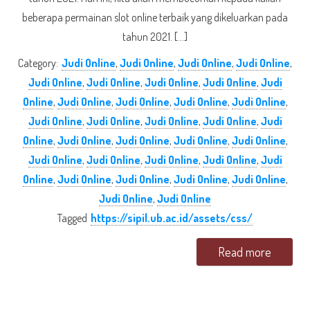
beberapa permainan slot online terbaik yang dikeluarkan pada
tahun 2021. […]
Category:
Judi Online
,
Judi Online
,
Judi Online
,
Judi Online
,
Judi Online
,
Judi Online
,
Judi Online
,
Judi Online
,
Judi
Online
,
Judi Online
,
Judi Online
,
Judi Online
,
Judi Online
,
Judi Online
,
Judi Online
,
Judi Online
,
Judi Online
,
Judi
Online
,
Judi Online
,
Judi Online
,
Judi Online
,
Judi Online
,
Judi Online
,
Judi Online
,
Judi Online
,
Judi Online
,
Judi
Online
,
Judi Online
,
Judi Online
,
Judi Online
,
Judi Online
,
Judi Online
,
Judi Online
Tagged
https://sipil.ub.ac.id/assets/css/
Read more