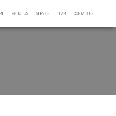
ME
ABOUT US
SERVICE
TEAM
CONTACT US