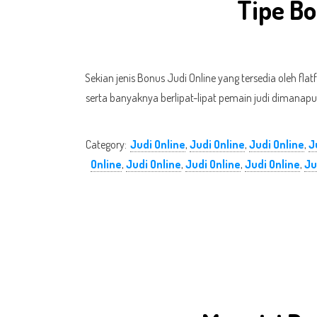
Tipe Bo
Sekian jenis Bonus Judi Online yang tersedia oleh fla
serta banyaknya berlipat-lipat pemain judi dimanapu
Category:
Judi Online
,
Judi Online
,
Judi Online
,
J
Online
,
Judi Online
,
Judi Online
,
Judi Online
,
Ju