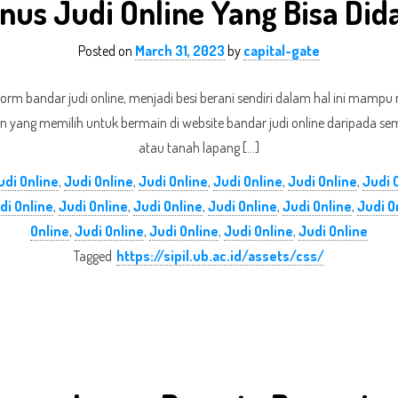
nus Judi Online Yang Bisa Di
Posted on
March 31, 2023
by
capital-gate
tform bandar judi online, menjadi besi berani sendiri dalam hal ini mampu
n yang memilih untuk bermain di website bandar judi online daripada se
atau tanah lapang […]
udi Online
,
Judi Online
,
Judi Online
,
Judi Online
,
Judi Online
,
Judi 
di Online
,
Judi Online
,
Judi Online
,
Judi Online
,
Judi Online
,
Judi O
Online
,
Judi Online
,
Judi Online
,
Judi Online
,
Judi Online
Tagged
https://sipil.ub.ac.id/assets/css/