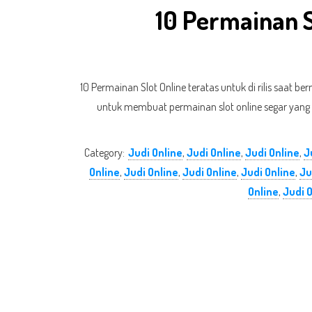
10 Permainan S
10 Permainan Slot Online teratas untuk di rilis saa
untuk membuat permainan slot online segar yang s
Category:
Judi Online
,
Judi Online
,
Judi Online
,
J
Online
,
Judi Online
,
Judi Online
,
Judi Online
,
Ju
Online
,
Judi 