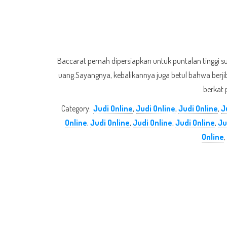
Baccarat pernah dipersiapkan untuk puntalan tinggi 
uang.Sayangnya, kebalikannya juga betul bahwa berji
berkat 
Category:
Judi Online
,
Judi Online
,
Judi Online
,
J
Online
,
Judi Online
,
Judi Online
,
Judi Online
,
Ju
Online
,