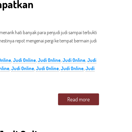
dapatkan
 menarik hati banyak para penjudi judi sampai terbukti
mestinya repot mengenai pergi ke tempat bermain judi
Online
,
Judi Online
,
Judi Online
,
Judi Online
,
Judi
nline
,
Judi Online
,
Judi Online
,
Judi Online
,
Judi
Read more