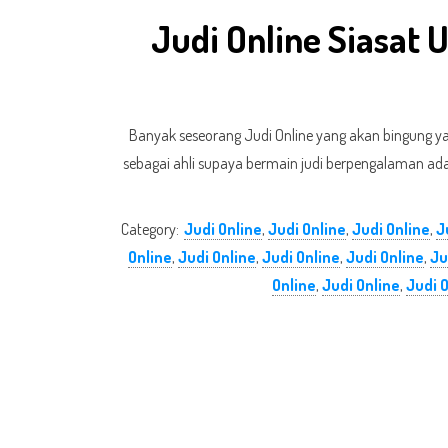
Judi Online Siasat 
Banyak seseorang Judi Online yang akan bingung yan
sebagai ahli supaya bermain judi berpengalaman ad
Category:
Judi Online
,
Judi Online
,
Judi Online
,
J
Online
,
Judi Online
,
Judi Online
,
Judi Online
,
Ju
Online
,
Judi Online
,
Judi 