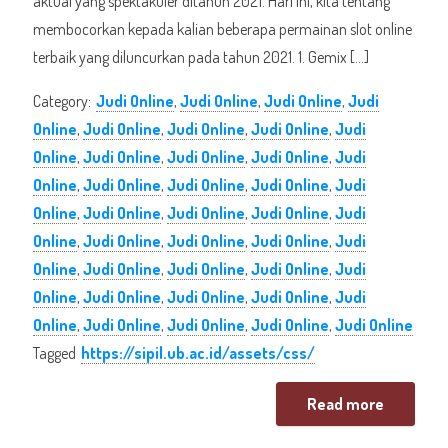
aktual yang spektakuler ditahun 2021. Hari ini, kita tentang
membocorkan kepada kalian beberapa permainan slot online
terbaik yang diluncurkan pada tahun 2021. 1. Gemix […]
Category:
Judi Online
,
Judi Online
,
Judi Online
,
Judi
Online
,
Judi Online
,
Judi Online
,
Judi Online
,
Judi
Online
,
Judi Online
,
Judi Online
,
Judi Online
,
Judi
Online
,
Judi Online
,
Judi Online
,
Judi Online
,
Judi
Online
,
Judi Online
,
Judi Online
,
Judi Online
,
Judi
Online
,
Judi Online
,
Judi Online
,
Judi Online
,
Judi
Online
,
Judi Online
,
Judi Online
,
Judi Online
,
Judi
Online
,
Judi Online
,
Judi Online
,
Judi Online
,
Judi
Online
,
Judi Online
,
Judi Online
,
Judi Online
,
Judi Online
Tagged
https://sipil.ub.ac.id/assets/css/
Read more