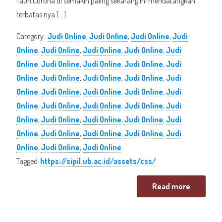
Taun Corona di semakin paling sekarang ini mendatangkan
terbatas nya […]
Category:
Judi Online
,
Judi Online
,
Judi Online
,
Judi
Online
,
Judi Online
,
Judi Online
,
Judi Online
,
Judi
Online
,
Judi Online
,
Judi Online
,
Judi Online
,
Judi
Online
,
Judi Online
,
Judi Online
,
Judi Online
,
Judi
Online
,
Judi Online
,
Judi Online
,
Judi Online
,
Judi
Online
,
Judi Online
,
Judi Online
,
Judi Online
,
Judi
Online
,
Judi Online
,
Judi Online
,
Judi Online
,
Judi
Online
,
Judi Online
,
Judi Online
,
Judi Online
,
Judi
Online
,
Judi Online
,
Judi Online
Tagged
https://sipil.ub.ac.id/assets/css/
Read more