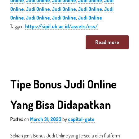
Online
,
Judi Online
,
Judi Online
,
Judi Online
,
Judi
Online
,
Judi Online
,
Judi Online
,
Judi Online
,
Judi
Online
,
Judi Online
,
Judi Online
,
Judi Online
Tagged
https://sipil.ub.ac.id/assets/css/
Read more
Tipe Bonus Judi Online
Yang Bisa Didapatkan
Posted on
March 31, 2023
by
capital-gate
Sekian jenis Bonus Judi Online yang tersedia oleh flatform