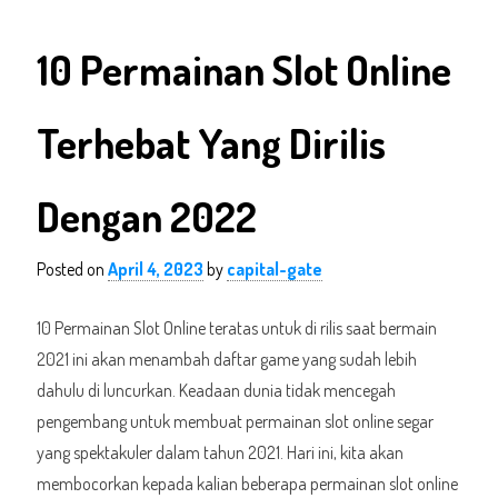
10 Permainan Slot Online
Terhebat Yang Dirilis
Dengan 2022
Posted on
April 4, 2023
by
capital-gate
10 Permainan Slot Online teratas untuk di rilis saat bermain
2021 ini akan menambah daftar game yang sudah lebih
dahulu di luncurkan. Keadaan dunia tidak mencegah
pengembang untuk membuat permainan slot online segar
yang spektakuler dalam tahun 2021. Hari ini, kita akan
membocorkan kepada kalian beberapa permainan slot online