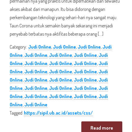
permainan nya yang praktis untuk diperhatikan dan sewaktu
akses akibat dari manapun. Itu bisa didorong dengan
perkembangan teknologi yang sehari-hari nya sangat maju.
Taun Corona untuk semakin banyak sekarang ini menjadi
penyebab terbatas nya aktifitas beberapa orang […]
Category:
Judi Online
,
Judi Online
,
Judi Online
,
Judi
Online
,
Judi Online
,
Judi Online
,
Judi Online
,
Judi
Online
,
Judi Online
,
Judi Online
,
Judi Online
,
Judi
Online
,
Judi Online
,
Judi Online
,
Judi Online
,
Judi
Online
,
Judi Online
,
Judi Online
,
Judi Online
,
Judi
Online
,
Judi Online
,
Judi Online
,
Judi Online
,
Judi
Online
,
Judi Online
,
Judi Online
,
Judi Online
,
Judi
Online
,
Judi Online
Tagged
https://sipil.ub.ac.id/assets/css/
Read more