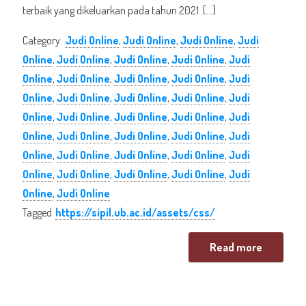
terbaik yang dikeluarkan pada tahun 2021. […]
Category:
Judi Online
,
Judi Online
,
Judi Online
,
Judi
Online
,
Judi Online
,
Judi Online
,
Judi Online
,
Judi
Online
,
Judi Online
,
Judi Online
,
Judi Online
,
Judi
Online
,
Judi Online
,
Judi Online
,
Judi Online
,
Judi
Online
,
Judi Online
,
Judi Online
,
Judi Online
,
Judi
Online
,
Judi Online
,
Judi Online
,
Judi Online
,
Judi
Online
,
Judi Online
,
Judi Online
,
Judi Online
,
Judi
Online
,
Judi Online
,
Judi Online
,
Judi Online
,
Judi
Online
,
Judi Online
Tagged
https://sipil.ub.ac.id/assets/css/
Read more