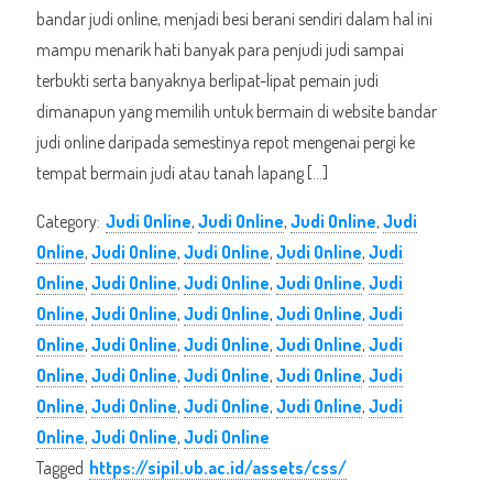
bandar judi online, menjadi besi berani sendiri dalam hal ini
mampu menarik hati banyak para penjudi judi sampai
terbukti serta banyaknya berlipat-lipat pemain judi
dimanapun yang memilih untuk bermain di website bandar
judi online daripada semestinya repot mengenai pergi ke
tempat bermain judi atau tanah lapang […]
Category:
Judi Online
,
Judi Online
,
Judi Online
,
Judi
Online
,
Judi Online
,
Judi Online
,
Judi Online
,
Judi
Online
,
Judi Online
,
Judi Online
,
Judi Online
,
Judi
Online
,
Judi Online
,
Judi Online
,
Judi Online
,
Judi
Online
,
Judi Online
,
Judi Online
,
Judi Online
,
Judi
Online
,
Judi Online
,
Judi Online
,
Judi Online
,
Judi
Online
,
Judi Online
,
Judi Online
,
Judi Online
,
Judi
Online
,
Judi Online
,
Judi Online
Tagged
https://sipil.ub.ac.id/assets/css/