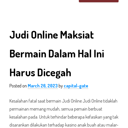
Judi Online Maksiat
Bermain Dalam Hal Ini
Harus Dicegah
Posted on
March 26, 2023
by
capital-gate
Kesalahan fatal saat bermain Judi Online Judi Online tidaklah
permainan memang mudah, semua pemain berbuat
kesalahan pada. Untuk terhindar beberapa kefasikan yang tak
disarankan dilakukan terhadap kasino anak buah atau malar-