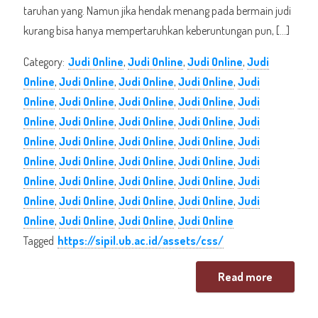
taruhan yang. Namun jika hendak menang pada bermain judi
kurang bisa hanya mempertaruhkan keberuntungan pun, […]
Category:
Judi Online
,
Judi Online
,
Judi Online
,
Judi
Online
,
Judi Online
,
Judi Online
,
Judi Online
,
Judi
Online
,
Judi Online
,
Judi Online
,
Judi Online
,
Judi
Online
,
Judi Online
,
Judi Online
,
Judi Online
,
Judi
Online
,
Judi Online
,
Judi Online
,
Judi Online
,
Judi
Online
,
Judi Online
,
Judi Online
,
Judi Online
,
Judi
Online
,
Judi Online
,
Judi Online
,
Judi Online
,
Judi
Online
,
Judi Online
,
Judi Online
,
Judi Online
,
Judi
Online
,
Judi Online
,
Judi Online
,
Judi Online
Tagged
https://sipil.ub.ac.id/assets/css/
Read more