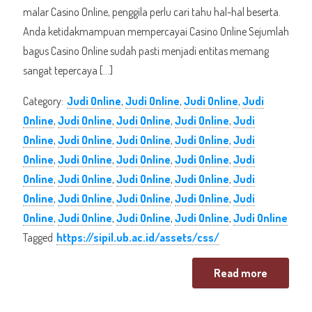
malar Casino Online, penggila perlu cari tahu hal-hal beserta.
Anda ketidakmampuan mempercayai Casino Online Sejumlah
bagus Casino Online sudah pasti menjadi entitas memang
sangat tepercaya […]
Category:
Judi Online
,
Judi Online
,
Judi Online
,
Judi
Online
,
Judi Online
,
Judi Online
,
Judi Online
,
Judi
Online
,
Judi Online
,
Judi Online
,
Judi Online
,
Judi
Online
,
Judi Online
,
Judi Online
,
Judi Online
,
Judi
Online
,
Judi Online
,
Judi Online
,
Judi Online
,
Judi
Online
,
Judi Online
,
Judi Online
,
Judi Online
,
Judi
Online
,
Judi Online
,
Judi Online
,
Judi Online
,
Judi Online
Tagged
https://sipil.ub.ac.id/assets/css/
Read more