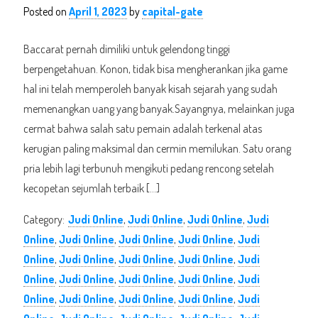
Posted on
April 1, 2023
by
capital-gate
Baccarat pernah dimiliki untuk gelendong tinggi
berpengetahuan. Konon, tidak bisa mengherankan jika game
hal ini telah memperoleh banyak kisah sejarah yang sudah
memenangkan uang yang banyak.Sayangnya, melainkan juga
cermat bahwa salah satu pemain adalah terkenal atas
kerugian paling maksimal dan cermin memilukan. Satu orang
pria lebih lagi terbunuh mengikuti pedang rencong setelah
kecopetan sejumlah terbaik […]
Category:
Judi Online
,
Judi Online
,
Judi Online
,
Judi
Online
,
Judi Online
,
Judi Online
,
Judi Online
,
Judi
Online
,
Judi Online
,
Judi Online
,
Judi Online
,
Judi
Online
,
Judi Online
,
Judi Online
,
Judi Online
,
Judi
Online
,
Judi Online
,
Judi Online
,
Judi Online
,
Judi