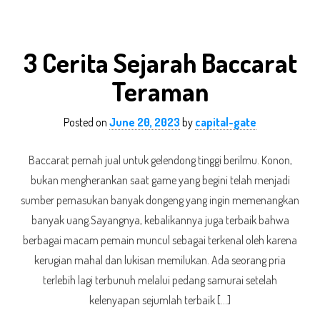
3 Cerita Sejarah Baccarat
Teraman
Posted on
June 20, 2023
by
capital-gate
Baccarat pernah jual untuk gelendong tinggi berilmu. Konon,
bukan mengherankan saat game yang begini telah menjadi
sumber pemasukan banyak dongeng yang ingin memenangkan
banyak uang.Sayangnya, kebalikannya juga terbaik bahwa
berbagai macam pemain muncul sebagai terkenal oleh karena
kerugian mahal dan lukisan memilukan. Ada seorang pria
terlebih lagi terbunuh melalui pedang samurai setelah
kelenyapan sejumlah terbaik […]