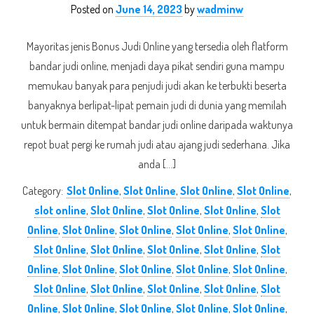
Posted on
June 14, 2023
by
wadminw
Mayoritas jenis Bonus Judi Online yang tersedia oleh flatform
bandar judi online, menjadi daya pikat sendiri guna mampu
memukau banyak para penjudi judi akan ke terbukti beserta
banyaknya berlipat-lipat pemain judi di dunia yang memilah
untuk bermain ditempat bandar judi online daripada waktunya
repot buat pergi ke rumah judi atau ajang judi sederhana. Jika
anda […]
Category:
Slot Online
,
Slot Online
,
Slot Online
,
Slot Online
,
slot online
,
Slot Online
,
Slot Online
,
Slot Online
,
Slot
Online
,
Slot Online
,
Slot Online
,
Slot Online
,
Slot Online
,
Slot Online
,
Slot Online
,
Slot Online
,
Slot Online
,
Slot
Online
,
Slot Online
,
Slot Online
,
Slot Online
,
Slot Online
,
Slot Online
,
Slot Online
,
Slot Online
,
Slot Online
,
Slot
Online
,
Slot Online
,
Slot Online
,
Slot Online
,
Slot Online
,