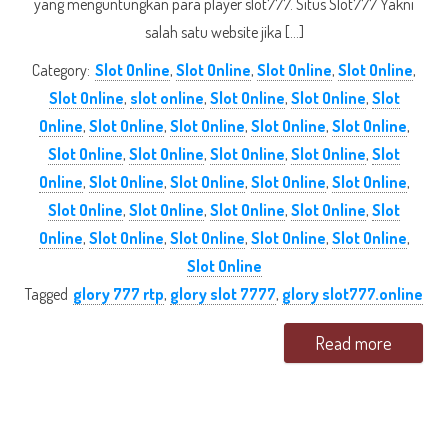
yang menguntungkan para player slot777. Situs Slot777 Yakni
salah satu website jika […]
Category:
Slot Online
,
Slot Online
,
Slot Online
,
Slot Online
,
Slot Online
,
slot online
,
Slot Online
,
Slot Online
,
Slot
Online
,
Slot Online
,
Slot Online
,
Slot Online
,
Slot Online
,
Slot Online
,
Slot Online
,
Slot Online
,
Slot Online
,
Slot
Online
,
Slot Online
,
Slot Online
,
Slot Online
,
Slot Online
,
Slot Online
,
Slot Online
,
Slot Online
,
Slot Online
,
Slot
Online
,
Slot Online
,
Slot Online
,
Slot Online
,
Slot Online
,
Slot Online
Tagged
glory 777 rtp
,
glory slot 7777
,
glory slot777.online
Read more