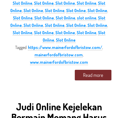
Slot Online
,
Slot Online
,
Slot Online
,
Slot Online
,
Slot
Online
,
Slot Online
,
Slot Online
,
Slot Online
,
Slot Online
,
Slot Online
,
Slot Online
,
Slot Online
,
slot online
,
Slot
Online
,
Slot Online
,
Slot Online
,
Slot Online
,
Slot Online
,
Slot Online
,
Slot Online
,
Slot Online
,
Slot Online
,
Slot
Online
,
Slot Online
Tagged
https://www.mainerfordofbristow.com/
,
mainerfordofbristow.com
,
www.mainerfordofbristow.com
Read more
Judi Online Kejelekan
Bermain Memang Harus