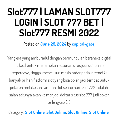
Slot777 | LAMAN SLOT777
LOGIN | SLOT 777 BET |
Slot777 RESMI 2022
Posted on
June 25, 2024
by
capital-gate
Yang era yang amburadul dengan bermunculan beraneka digital
ini, kecil untuk menemukan susunan situs judi slot online
terpercaya, tinggal menelusuri mesin radar pada internet &
banyak pilihan flatform slot yang bisa boleh jadi tempat untuk
petaruh melakukan taruhan slot setiap hari. Slot777 adalah
salah satunya akan ke menjadi daftar situs slot 777 judi poker
terlengkap […]
Category:
Slot Online
,
Slot Online
,
Slot Online
,
Slot Online
,