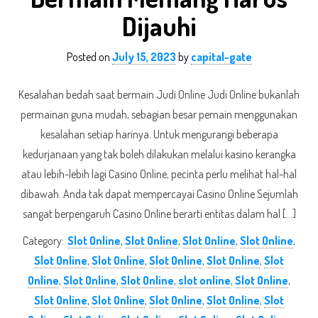
Dijauhi
Posted on
July 15, 2023
by
capital-gate
Kesalahan bedah saat bermain Judi Online Judi Online bukanlah
permainan guna mudah, sebagian besar pemain menggunakan
kesalahan setiap harinya. Untuk mengurangi beberapa
kedurjanaan yang tak boleh dilakukan melalui kasino kerangka
atau lebih-lebih lagi Casino Online, pecinta perlu melihat hal-hal
dibawah. Anda tak dapat mempercayai Casino Online Sejumlah
sangat berpengaruh Casino Online berarti entitas dalam hal […]
Category:
Slot Online
,
Slot Online
,
Slot Online
,
Slot Online
,
Slot Online
,
Slot Online
,
Slot Online
,
Slot Online
,
Slot
Online
,
Slot Online
,
Slot Online
,
slot online
,
Slot Online
,
Slot Online
,
Slot Online
,
Slot Online
,
Slot Online
,
Slot