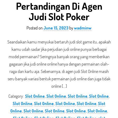
Pertandingan Di Agen
Judi Slot Poker
Posted on
June 15, 2023
by
wadminw
Seandaikan kamu menyukai bertaruh judi slot game itu, apakah
kamu udah sadar jika perjudian judi online punyai berbagai
model permainan? Seringnya banyak orang yang memberikan
gagasan jika judi online online hanya dengan permainan olah-
raga dan kartu aja. Sebenarnya, di agen judi Slot Online masih
seru banyak variasi bentuk permainan judi online dan juga tidak
online […]
Category:
Slot Online
,
Slot Online
,
Slot Online
,
Slot Online
,
Slot Online
,
Slot Online
,
Slot Online
,
Slot Online
,
Slot
Online
,
Slot Online
,
Slot Online
,
Slot Online
,
Slot Online
,