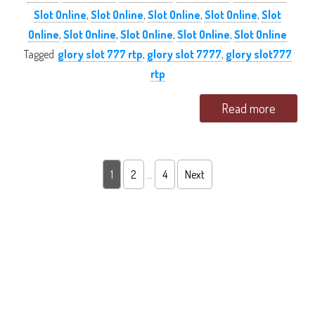
Slot Online
,
Slot Online
,
Slot Online
,
Slot Online
,
Slot
Online
,
Slot Online
,
Slot Online
,
Slot Online
,
Slot Online
Tagged
glory slot 777 rtp
,
glory slot 7777
,
glory slot777
rtp
Read more
Posts navigation
1
2
…
4
Next