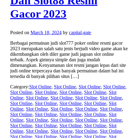
Dan Slot88 Resmi
Gacor 2023
Posted on
March 18, 2024
by
capital-gate
Berbagai permainan judi slot777 poker online resmi gacor
2023 merupakan salah satu jenis berjudi video game akan ke
dikembangkan oleh diler game judi jagoan slot online
terbaik. Aspek gimnya simple dan juga mudah
dimenangkan. Kenyamanan slot resmi jangan lepas dari site
judi online terpercaya dan banyak permainan dalam hal ini
tersedia di banyak pilihan situs […]
Category:
Slot Online
,
Slot Online
,
Slot Online
,
Slot Online
,
Slot Online
,
Slot Online
,
Slot Online
,
Slot Online
,
Slot
Online
,
Slot Online
,
Slot Online
,
Slot Online
,
Slot Online
,
Slot Online
,
Slot Online
,
Slot Online
,
Slot Online
,
Slot
Online
,
Slot Online
,
Slot Online
,
Slot Online
,
Slot Online
,
Slot Online
,
Slot Online
,
Slot Online
,
Slot Online
,
Slot
Online
,
Slot Online
,
Slot Online
,
Slot Online
,
Slot Online
,
Slot Online
,
Slot Online
,
Slot Online
,
Slot Online
,
Slot
Online
,
Slot Online
,
Slot Online
,
Slot Online
,
Slot Online
,
Slot Online
,
Slot Online
,
Slot Online
,
Slot Online
,
Slot