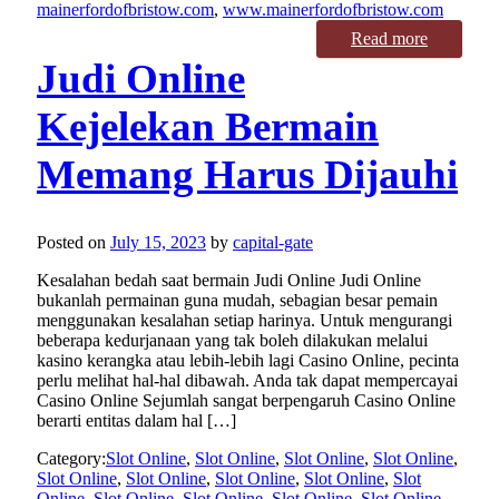
mainerfordofbristow.com
,
www.mainerfordofbristow.com
Read more
Judi Online
Kejelekan Bermain
Memang Harus Dijauhi
Posted on
July 15, 2023
by
capital-gate
Kesalahan bedah saat bermain Judi Online Judi Online
bukanlah permainan guna mudah, sebagian besar pemain
menggunakan kesalahan setiap harinya. Untuk mengurangi
beberapa kedurjanaan yang tak boleh dilakukan melalui
kasino kerangka atau lebih-lebih lagi Casino Online, pecinta
perlu melihat hal-hal dibawah. Anda tak dapat mempercayai
Casino Online Sejumlah sangat berpengaruh Casino Online
berarti entitas dalam hal […]
Category:
Slot Online
,
Slot Online
,
Slot Online
,
Slot Online
,
Slot Online
,
Slot Online
,
Slot Online
,
Slot Online
,
Slot
Online
,
Slot Online
,
Slot Online
,
Slot Online
,
Slot Online
,