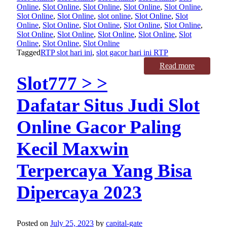
Online
,
Slot Online
,
Slot Online
,
Slot Online
,
Slot Online
,
Slot Online
,
Slot Online
,
slot online
,
Slot Online
,
Slot
Online
,
Slot Online
,
Slot Online
,
Slot Online
,
Slot Online
,
Slot Online
,
Slot Online
,
Slot Online
,
Slot Online
,
Slot
Online
,
Slot Online
,
Slot Online
Tagged
RTP slot hari ini
,
slot gacor hari ini RTP
Read more
Slot777 > >
Dafatar Situs Judi Slot
Online Gacor Paling
Kecil Maxwin
Terpercaya Yang Bisa
Dipercaya 2023
Posted on
July 25, 2023
by
capital-gate