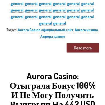
general
,
general
,
general
,
general
,
general
,
general
,
general
,
general
,
general
,
general
,
general
,
general
,
general
,
general
,
general
,
general
,
general
,
general
,
general
,
general
Tagged
Aurora Casino официальный сайт
,
Aurora казино
,
Аврора казино
Read more
Aurora Casino:
Отыграла Бонус 100%
И Не Могу Получить
Выигрыш На 442 USD