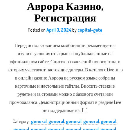
Аврора Казино,
Регистрация
Posted on
April 3, 2024
by
capital-gate
Перед использованием комбинации рекомендуется
изучить условия отыгрыша, опубликованные на
официальном сайте. Список развлечений нового типа, в
которых участвуют настоящие дилеры. В каталоге Live-игр
в онлайн казино Аврора на русском языке собраны
карточные и настольные тайтлы. Вносить ставки в
рулетке и за столами можно с базового счета или
промобаланса. Демонстрационный формат в разделе Live
не поддерживается. […]
Category:
general
,
general
,
general
,
general
,
general
,
general
,
general
,
general
,
general
,
general
,
general
,