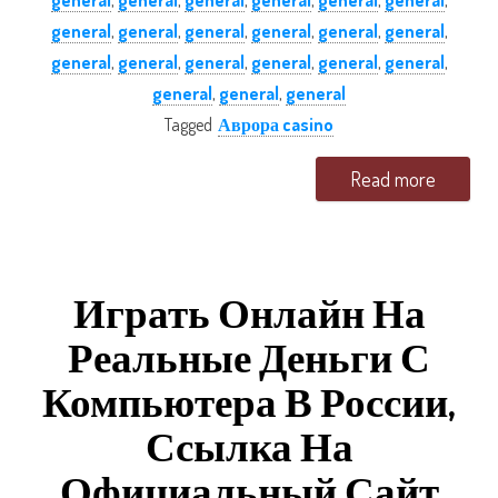
general
,
general
,
general
,
general
,
general
,
general
,
general
,
general
,
general
,
general
,
general
,
general
,
general
,
general
,
general
,
general
,
general
,
general
,
general
,
general
,
general
Tagged
Аврора casino
Read more
Играть Онлайн На
Реальные Деньги С
Компьютера В России,
Ссылка На
Официальный Сайт