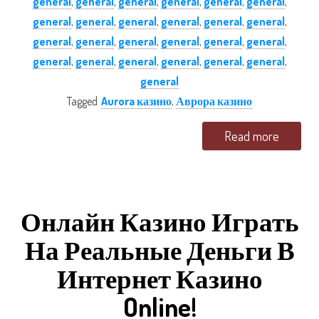
general
,
general
,
general
,
general
,
general
,
general
,
general
,
general
,
general
,
general
,
general
,
general
,
general
,
general
,
general
,
general
,
general
,
general
,
general
,
general
,
general
,
general
,
general
,
general
,
general
Tagged
Aurora казино
,
Аврора казино
Read more
Онлайн Казино Играть
На Реальные Деньги В
Интернет Казино
Online!