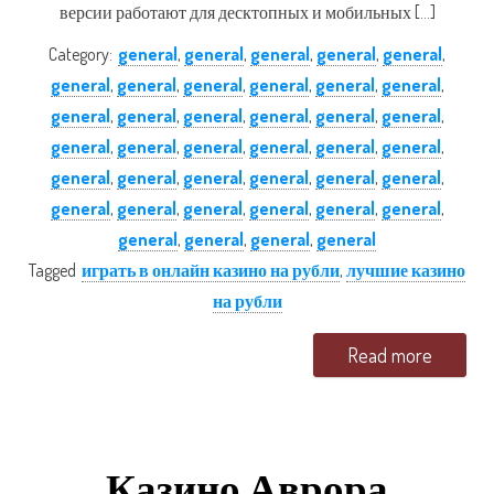
версии работают для десктопных и мобильных […]
Category:
general
,
general
,
general
,
general
,
general
,
general
,
general
,
general
,
general
,
general
,
general
,
general
,
general
,
general
,
general
,
general
,
general
,
general
,
general
,
general
,
general
,
general
,
general
,
general
,
general
,
general
,
general
,
general
,
general
,
general
,
general
,
general
,
general
,
general
,
general
,
general
,
general
,
general
,
general
Tagged
играть в онлайн казино на рубли
,
лучшие казино
на рубли
Read more
Казино Аврора