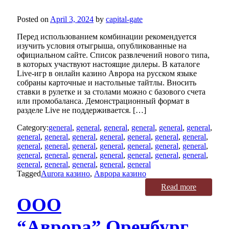
Posted on
April 3, 2024
by
capital-gate
Перед использованием комбинации рекомендуется
изучить условия отыгрыша, опубликованные на
официальном сайте. Список развлечений нового типа,
в которых участвуют настоящие дилеры. В каталоге
Live-игр в онлайн казино Аврора на русском языке
собраны карточные и настольные тайтлы. Вносить
ставки в рулетке и за столами можно с базового счета
или промобаланса. Демонстрационный формат в
разделе Live не поддерживается. […]
Category:
general
,
general
,
general
,
general
,
general
,
general
,
general
,
general
,
general
,
general
,
general
,
general
,
general
,
general
,
general
,
general
,
general
,
general
,
general
,
general
,
general
,
general
,
general
,
general
,
general
,
general
,
general
,
general
,
general
,
general
,
general
,
general
Tagged
Aurora казино
,
Аврора казино
Read more
ООО
“Аврора” Оренбург