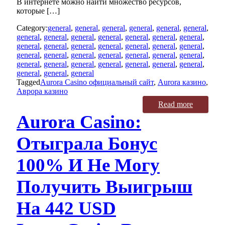
В интернете можно найти множество ресурсов,
которые […]
Category:
general
,
general
,
general
,
general
,
general
,
general
,
general
,
general
,
general
,
general
,
general
,
general
,
general
,
general
,
general
,
general
,
general
,
general
,
general
,
general
,
general
,
general
,
general
,
general
,
general
,
general
,
general
,
general
,
general
,
general
,
general
,
general
,
general
,
general
,
general
,
general
,
general
Tagged
Aurora Casino официальный сайт
,
Aurora казино
,
Аврора казино
Read more
Aurora Casino:
Отыграла Бонус
100% И Не Могу
Получить Выигрыш
На 442 USD