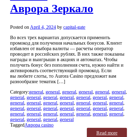
Аврора Зеркало
Posted on
April 4, 2024
by
capital-gate
Во всех трех вариантах допускается применить
промокод для получения начальных бонусов. Клиент
избавлен от выбора валюты — расчеты оператор
проводит в российских рублях. В них также показаны
награды и выигрыши в акциях и автоматах. Чтобы
получить бонус без пополнения счета, нужно найти и
активировать соответствующий промокод. Если
вы любите слоты, то Aurora Casino предложит вам
разнообразие тематик […]
Category:
general
,
general
,
general
,
general
,
general
,
general
,
general
,
general
,
general
,
general
,
general
,
general
,
general
,
general
,
general
,
general
,
general
,
general
,
general
,
general
,
general
,
general
,
general
,
general
,
general
,
general
,
general
,
general
,
general
,
general
,
general
,
general
,
general
,
general
,
general
,
general
,
general
,
general
Tagged
Аврора casino
Read more