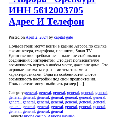
ИНН 5612003705
Адрес И Телефон
Posted on
April 2, 2024
by
capital-gate
Пользователи могут войти в казино Аврора по ссылке
с компьютера, смартфона, планшета, Smart TV.
Единственное требование — наличие стабильного
соединения с интернетом. Это дает пользователям
возможность играть в любом месте, даже вне дома. Это
игровые автоматы с разными тематиками и
характеристиками. Одна из особенностей слотов —
возможность настройки под свои предпочтения.
Пользователи могут выбирать размер […]
Category:
general
,
general
,
general
,
general
,
general
,
general
,
general
,
general
,
general
,
general
,
general
,
general
,
general
,
general
,
general
,
general
,
general
,
general
,
general
,
general
,
general
,
general
,
general
,
general
,
general
,
general
,
general
,
general
,
general
,
general
,
general
Tagged
Аврора casino
,
Аврора казино