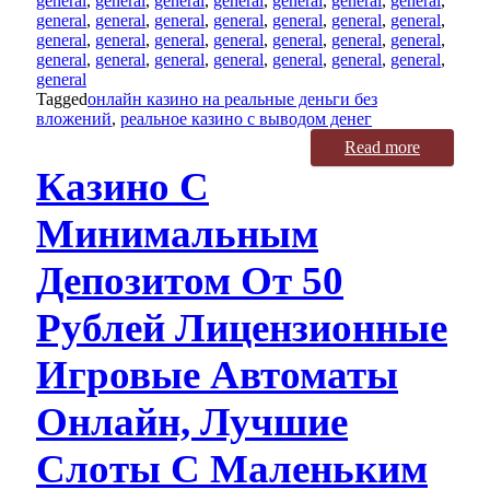
general
,
general
,
general
,
general
,
general
,
general
,
general
,
general
,
general
,
general
,
general
,
general
,
general
,
general
,
general
,
general
,
general
,
general
,
general
,
general
,
general
,
general
,
general
,
general
,
general
,
general
,
general
,
general
,
general
Tagged
онлайн казино на реальные деньги без
вложений
,
реальное казино с выводом денег
Read more
Казино С
Минимальным
Депозитом От 50
Рублей Лицензионные
Игровые Автоматы
Онлайн, Лучшие
Слоты С Маленьким