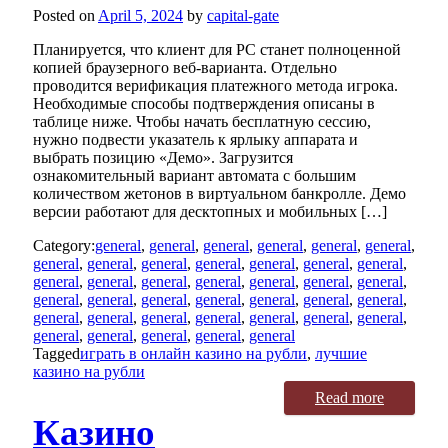
Posted on
April 5, 2024
by
capital-gate
Планируется, что клиент для PC станет полноценной
копией браузерного веб-варианта. Отдельно
проводится верификация платежного метода игрока.
Необходимые способы подтверждения описаны в
таблице ниже. Чтобы начать бесплатную сессию,
нужно подвести указатель к ярлыку аппарата и
выбрать позицию «Демо». Загрузится
ознакомительный вариант автомата с большим
количеством жетонов в виртуальном банкролле. Демо
версии работают для десктопных и мобильных […]
Category:
general
,
general
,
general
,
general
,
general
,
general
,
general
,
general
,
general
,
general
,
general
,
general
,
general
,
general
,
general
,
general
,
general
,
general
,
general
,
general
,
general
,
general
,
general
,
general
,
general
,
general
,
general
,
general
,
general
,
general
,
general
,
general
,
general
,
general
,
general
,
general
,
general
,
general
,
general
Tagged
играть в онлайн казино на рубли
,
лучшие
казино на рубли
Read more
Казино