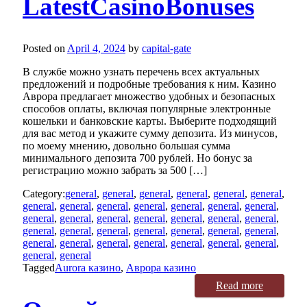
LatestCasinoBonuses
Posted on
April 4, 2024
by
capital-gate
В службе можно узнать перечень всех актуальных
предложений и подробные требования к ним. Казино
Аврора предлагает множество удобных и безопасных
способов оплаты, включая популярные электронные
кошельки и банковские карты. Выберите подходящий
для вас метод и укажите сумму депозита. Из минусов,
по моему мнению, довольно большая сумма
минимального депозита 700 рублей. Но бонус за
регистрацию можно забрать за 500 […]
Category:
general
,
general
,
general
,
general
,
general
,
general
,
general
,
general
,
general
,
general
,
general
,
general
,
general
,
general
,
general
,
general
,
general
,
general
,
general
,
general
,
general
,
general
,
general
,
general
,
general
,
general
,
general
,
general
,
general
,
general
,
general
,
general
,
general
,
general
,
general
,
general
Tagged
Aurora казино
,
Аврора казино
Read more