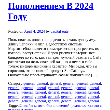
Пополнением В 2024
Году
Posted on
April 4, 2024
by
capital-gate
Пользователь должен определить начальную сумму,
длину цепочки и шаг. Недостатком системы
Мартингейла является геометрическая прогрессия, по
которой растут ставки. Игрок рискует потерять весь
банкролл до того, как выпадет нужный результат. Сайт
рассчитан на пользователей казино и несет в себе
только информационный характер. Мы рады, что вы
спросили, это основной продукт SlotCatalogs.
Обязательно просматривайте самые популярные […]
Category:
general
,
general
,
general
,
general
,
general
,
general
,
general
,
general
,
general
,
general
,
general
,
general
,
general
,
general
,
general
,
general
,
general
,
general
,
general
,
general
,
general
,
general
,
general
,
general
,
general
,
general
,
general
,
general
,
general
,
general
,
general
,
general
,
general
,
general
Tagged
Онлайн казино без вложений
,
реальное казино с
выводом денег