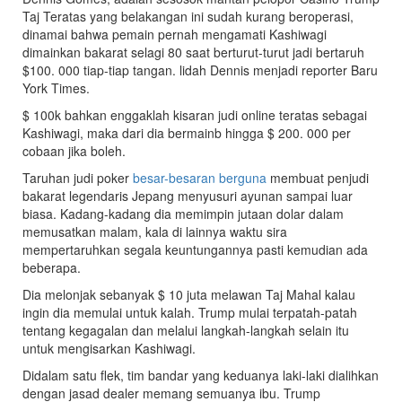
Taj Teratas yang belakangan ini sudah kurang beroperasi,
dinamai bahwa pemain pernah mengamati Kashiwagi
dimainkan bakarat selagi 80 saat berturut-turut jadi bertaruh
$100. 000 tiap-tiap tangan. lidah Dennis menjadi reporter Baru
York Times.
$ 100k bahkan enggaklah kisaran judi online teratas sebagai
Kashiwagi, maka dari dia bermainb hingga $ 200. 000 per
cobaan jika boleh.
Taruhan judi poker
besar-besaran berguna
membuat penjudi
bakarat legendaris Jepang menyusuri ayunan sampai luar
biasa. Kadang-kadang dia memimpin jutaan dolar dalam
memusatkan malam, kala di lainnya waktu sira
mempertaruhkan segala keuntungannya pasti kemudian ada
beberapa.
Dia melonjak sebanyak $ 10 juta melawan Taj Mahal kalau
ingin dia memulai untuk kalah. Trump mulai terpatah-patah
tentang kegagalan dan melalui langkah-langkah selain itu
untuk mengisarkan Kashiwagi.
Didalam satu flek, tim bandar yang keduanya laki-laki dialihkan
dengan jasad dealer memang semuanya ibu. Trump