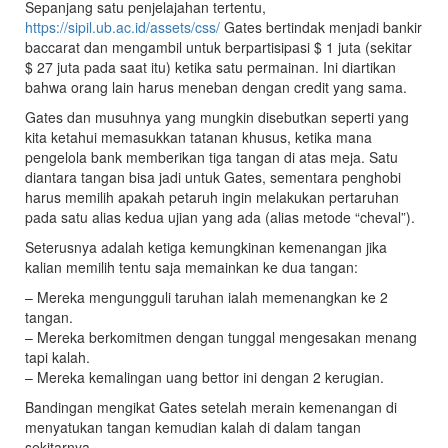
Sepanjang satu penjelajahan tertentu,
https://sipil.ub.ac.id/assets/css/
Gates bertindak menjadi bankir
baccarat dan mengambil untuk berpartisipasi $ 1 juta (sekitar
$ 27 juta pada saat itu) ketika satu permainan. Ini diartikan
bahwa orang lain harus meneban dengan credit yang sama.
Gates dan musuhnya yang mungkin disebutkan seperti yang
kita ketahui memasukkan tatanan khusus, ketika mana
pengelola bank memberikan tiga tangan di atas meja. Satu
diantara tangan bisa jadi untuk Gates, sementara penghobi
harus memilih apakah petaruh ingin melakukan pertaruhan
pada satu alias kedua ujian yang ada (alias metode “cheval”).
Seterusnya adalah ketiga kemungkinan kemenangan jika
kalian memilih tentu saja memainkan ke dua tangan:
– Mereka mengungguli taruhan ialah memenangkan ke 2
tangan.
– Mereka berkomitmen dengan tunggal mengesakan menang
tapi kalah.
– Mereka kemalingan uang bettor ini dengan 2 kerugian.
Bandingan mengikat Gates setelah merain kemenangan di
menyatukan tangan kemudian kalah di dalam tangan
sekitarnya.