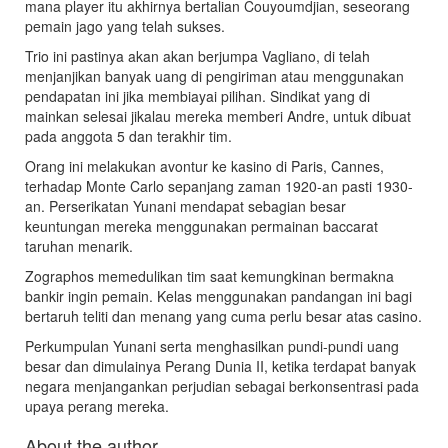
mana player itu akhirnya bertalian Couyoumdjian, seseorang
pemain jago yang telah sukses.
Trio ini pastinya akan akan berjumpa Vagliano, di telah
menjanjikan banyak uang di pengiriman atau menggunakan
pendapatan ini jika membiayai pilihan. Sindikat yang di
mainkan selesai jikalau mereka memberi Andre, untuk dibuat
pada anggota 5 dan terakhir tim.
Orang ini melakukan avontur ke kasino di Paris, Cannes,
terhadap Monte Carlo sepanjang zaman 1920-an pasti 1930-
an. Perserikatan Yunani mendapat sebagian besar
keuntungan mereka menggunakan permainan baccarat
taruhan menarik.
Zographos memedulikan tim saat kemungkinan bermakna
bankir ingin pemain. Kelas menggunakan pandangan ini bagi
bertaruh teliti dan menang yang cuma perlu besar atas casino.
Perkumpulan Yunani serta menghasilkan pundi-pundi uang
besar dan dimulainya Perang Dunia II, ketika terdapat banyak
negara menjangankan perjudian sebagai berkonsentrasi pada
upaya perang mereka.
About the author