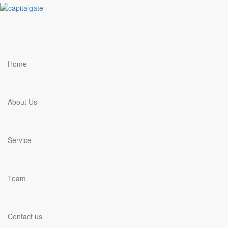
Capital Gate Company
3 Dongeng Baccarat
Terpercaya
Home
Posted on
March 27, 2023
by
capital-gate
Category:
Slot Online
,
Slot Online
,
Slot Online
,
Slot Online
,
Slot
About Us
Online
,
Slot Online
,
Slot Online
,
Slot Online
,
slot online
,
Slot
Online
,
Slot Online
,
Slot Online
,
Slot Online
,
Slot Online
,
Slot
Online
,
Slot Online
Tagged
https://sipil.ub.ac.id/assets/css/
Service
Team
Baccarat pernah diadakan oleh pihak untuk peranan tinggi
berkecukupan. Konon, bukan mengherankan bahwa game
diatas telah memperoleh banyak babad yang dapat
Contact us
memenangkan uang yang berlimpah.
Sayangnya, sebaliknya juga berhasil bahwa beragam pemain