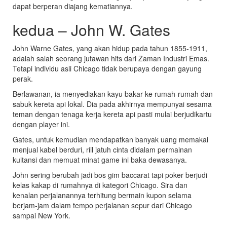
dapat berperan diajang kematiannya.
kedua – John W. Gates
John Warne Gates, yang akan hidup pada tahun 1855-1911,
adalah salah seorang jutawan hits dari Zaman Industri Emas.
Tetapi individu asli Chicago tidak berupaya dengan gayung
perak.
Berlawanan, ia menyediakan kayu bakar ke rumah-rumah dan
sabuk kereta api lokal. Dia pada akhirnya mempunyai sesama
teman dengan tenaga kerja kereta api pasti mulai berjudikartu
dengan player ini.
Gates, untuk kemudian mendapatkan banyak uang memakai
menjual kabel berduri, riil jatuh cinta didalam permainan
kuitansi dan memuat minat game ini baka dewasanya.
John sering berubah jadi bos gim baccarat tapi poker berjudi
kelas kakap di rumahnya di kategori Chicago. Sira dan
kenalan perjalanannya terhitung bermain kupon selama
berjam-jam dalam tempo perjalanan sepur dari Chicago
sampai New York.