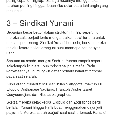
paling cepat di tingkap. Dia juga rekannya menggunakan
taruhan penting hingga ribuan ribu dolar pada tahi angin yang
meluncur.
3 – Sindikat Yunani
Sebagian besar bettor dalam struktur ini mirip seperti itu —
mereka saja berjudi tentu mengandalkan dewi fortuna untuk
menjadi pemenang. Sindikat Yunani berbeda, berkat mereka
melalui keterampilan orang ini buat mendapatkan banyak
uang.
Sebutan itu sendiri mengisi Sindikat Yunani tampak seperti
sekelompok licin atau pun beberapa jenis mafia. Pada
kenyataannya, ini mungkin daftar pemain bakarat terbesar
pada saat sejarah.
Kubu orang Yunani terdiri dari inilah 5 anggota, maktub Eli
Eliopulo, Anthanase Vagliano, Francois Andre, Zaret
Couyoumdjian, dan Nicolas Zographos.
Sketsa mereka sejak ketika Eliopulo dan Zographos pergi
berjalan Yunani hingga Paris buat menggunakan daya judi
player ini. Mereka sudah berjudi saat casino tembok Paris, di