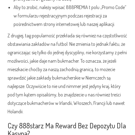
Aby to zrobić, należy wpisać 888PREMIA t polu „Promo Code”
w formularzu rejestracyjnym podczas rejestracji za
pośrednictwem strony internetowej lub naszej aplikacji.
Z drugiej, tag popularność przekłada się również na częstotliwość
obstawiania zakładów na futbol. Nie zmienia to jednak faktu, że
ograniczając się tylko do jednej dyscypliny, nie korzystamy z pełni
możliwości, jakie daje nam bukmacher. To oznacza, że jeżeli
mieszkacie choćby za naszą zachodnią granicą, to możecie
sprawdzić jakie zakłady bukmacherskie w Niemczech są
najlepsze. Oczywiście to nie und nimmer jest jedyny kraj, który
pod tym kątem opisaliśmy, bo znajdziecie u nas również treści
dotyczące bukmacherów w Irlandii, Włoszech, Francji lub nawet
Holandii.
Czy 888starz Ma Reward Bez Depozytu Dla
Kasyna?