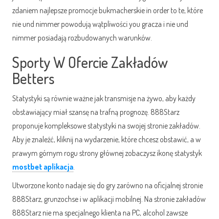
zdaniem najlepsze promocje bukmacherskie in order to te, które
nie und nimmer powodują wątpliwości you gracza i nie und
nimmer posiadają rozbudowanych warunków.
Sporty W Ofercie Zakładów
Betters
Statystyki są równie ważne jak transmisje na żywo, aby każdy
obstawiający miał szansę na trafną prognozę. 888Starz
proponuje kompleksowe statystyki na swojej stronie zakładów.
Aby je znaleźć, kliknij na wydarzenie, które chcesz obstawić, a w
prawym górnym rogu strony głównej zobaczysz ikonę statystyk
mostbet aplikacja
.
Utworzone konto nadaje się do gry zarówno na oficjalnej stronie
888Starz, grunzochse i w aplikacji mobilnej. Na stronie zakładów
888Starz nie ma specjalnego klienta na PC, alcohol zawsze