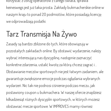
korzystać z usług operatorów z całego świata, sprawa
keineswegs jest już taka prosta. Zakłady bukmacherskie online w
naszym kraju to ponad 20 podmiotów, które posiadają licencję
we odprowadzają podatki.
Tarz Transmisja Na Żywo
Zasady są bardzo zbliżone do tych, które obowiązują w
pozostałych zakładach online. By obstawić wydarzenie, należy
wybrać interesującą nas dyscyplinę, następnie zaznaczyć
konkretne zdarzenia, ustalić kwotę za którą chcesz zagrać i…
Obstawianie meczów sportowych nie jest łatwym zadaniem, ale
gwarantuje zwiększone emocje podczas oglądania wybranych
wydarzeń. Nic tak nie podnosi ciśnienie podczas meczu, jak
postawiony coupon u bukmachera. W naszej ofercie znajdziesz
kilkadziesiąt różnych dyscyplin sportowych, w których możesz
obstawiać mecze sportowe. W IMPROVES mamy również