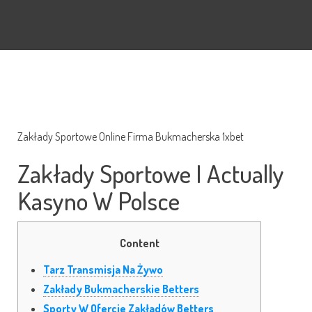
Zakłady Sportowe Online Firma Bukmacherska 1xbet
Zakłady Sportowe I Actually
Kasyno W Polsce
Content
Tarz Transmisja Na Żywo
Zakłady Bukmacherskie Betters
Sporty W Ofercie Zakładów Betters