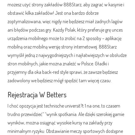
możesz użyć strony zakładów 888Starz, aby zagrać w kasynie i
obstawić kilka zakładów! Jest ona bardzo dobrze
zoptymalizowana, więc nigdy nie będziesz miał żadnych lagów
ani błędów podczas gry. Każdy Polak, który preferuje grę unces
urządzenia mobilnego może to zrobić na 2 sposoby – aplikację
mobilną oraz mobilną wersję strony internetowej. 888Starz
wymyślił jedną z najwygodniejszych i najłatwiejszych w obsłudze
stron mobilnych, jakie można znaleźć w Polsce. Gładki i
przyjemny dla oka back-red style sprawi, że zawsze będziesz
zadowolony we będziesz mógł spędzić tam więcej czasu.
Rejestracja W Betters
I choć opozycja jest technische universit?t 1 na one, to czasem
trudno przewidzieć” “wynik spotkania. Ale dzięki szerokiej gamie
wyników, można osiągnąć wysokie kursy na zakłady przy
minimalnym ryzyku. Obstawianie meczy sportowych dostępne