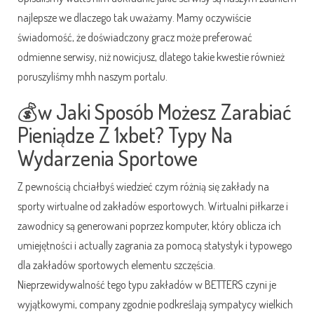
najlepsze we dlaczego tak uważamy. Mamy oczywiście
świadomość, że doświadczony gracz może preferować
odmienne serwisy, niż nowicjusz, dlatego takie kwestie również
poruszyliśmy mhh naszym portalu.
💰w Jaki Sposób Możesz Zarabiać
Pieniądze Z 1xbet? Typy Na
Wydarzenia Sportowe
Z pewnością chciałbyś wiedzieć czym różnią się zakłady na
sporty wirtualne od zakładów esportowych. Wirtualni piłkarze i
zawodnicy są generowani poprzez komputer, który oblicza ich
umiejętności i actually zagrania za pomocą statystyk i typowego
dla zakładów sportowych elementu szczęścia.
Nieprzewidywalność tego typu zakładów w BETTERS czyni je
wyjątkowymi, company zgodnie podkreślają sympatycy wielkich