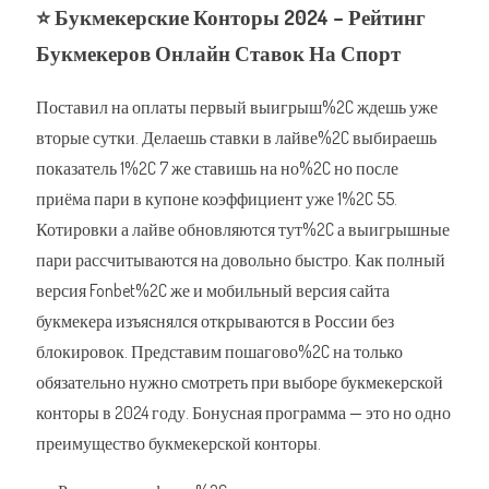
⭐️ Букмекерские Конторы 2024 – Рейтинг
Букмекеров Онлайн Ставок На Спорт
Поставил на оплаты первый выигрыш%2C ждешь уже
вторые сутки. Делаешь ставки в лайве%2C выбираешь
показатель 1%2C 7 же ставишь на но%2C но после
приёма пари в купоне коэффициент уже 1%2C 55.
Котировки а лайве обновляются тут%2C а выигрышные
пари рассчитываются на довольно быстро. Как полный
версия Fonbet%2C же и мобильный версия сайта
букмекера изъяснялся открываются в России без
блокировок. Представим пошагово%2C на только
обязательно нужно смотреть при выборе букмекерской
конторы в 2024 году. Бонусная программа — это но одно
преимущество букмекерской конторы.