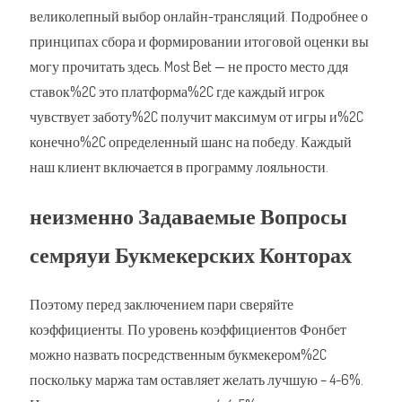
великолепный выбор онлайн-трансляций. Подробнее о
принципах сбора и формировании итоговой оценки вы
могу прочитать здесь. Most Bet — не просто место ддя
ставок%2C это платформа%2C где каждый игрок
чувствует заботу%2C получит максимум от игры и%2C
конечно%2C определенный шанс на победу. Каждый
наш клиент включается в программу лояльности.
неизменно Задаваемые Вопросы
семряуи Букмекерских Конторах
Поэтому перед заключением пари сверяйте
коэффициенты. По уровень коэффициентов Фонбет
можно назвать посредственным букмекером%2C
поскольку маржа там оставляет желать лучшую – 4-6%.