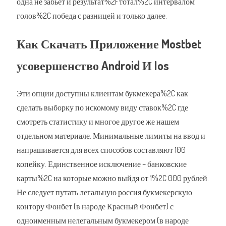
одна не забьет и результат%2Fтотал%2C интервалом
голов%2C победа с разницей и только далее.
Как Скачать Приложение Mostbet
усовершенство Android И Ios
Эти опции доступны клиентам букмекера%2C как
сделать выборку по искомому виду ставок%2C где
смотреть статистику и многое другое же нашем
отдельном материале. Минимальные лимиты на ввод и
напрашивается для всех способов составляют 100
копейку. Единственное исключение – банковские
карты%2C на которые можно выйдя от 1%2C 000 рублей.
Не следует путать легальную россия букмекерскую
контору Фонбет (в народе Красный Фонбет) с
одноименным нелегальным букмекером (в народе