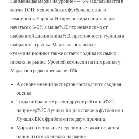
Наименьшая маржа на уровне 4-4. 5% закладывается в
матчи ТОП-5 европейских футбольных лиг и
чемпионата Европы. На другие вида спорта маржа
начаться с 5-6% а выше%2C что независимо от
выбранной дисциплины%2C престижности турнира а
выбранного рынка. Маржа на остальные
кульминационные также остается одним из самых
низких на рынке. Уровней комиссии на них рынки у
Марафона редко превышает 6%.
А основе мнений экспертов составляется сводная
оценка.
Тогда не брали же расчет другие рейтинги%2C
например%2C Лучших БК для ставок в футбол или
Лучших БК с фрибетами по двум причина.
Маржа на остальные переломные также остается
одной из самых низких на рынке.