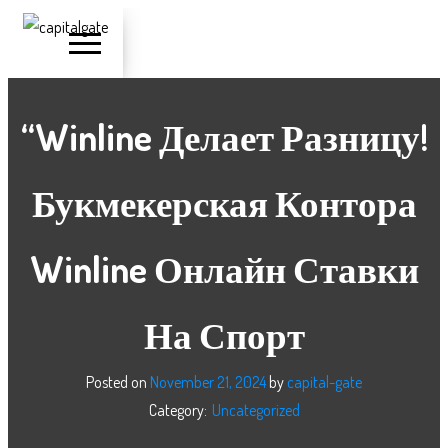
Capital Gate Company
“winline Делает Разницу!
Букмекерская Контора
Winline Онлайн Ставки
На Спорт
Posted on
November 21, 2024
by
capital-gate
Category:
Uncategorized