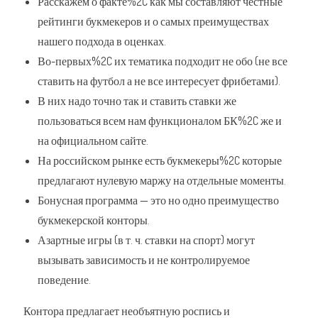
Расскажем о факте%2C как мы составляют честные
рейтинги букмекеров и о самых преимуществах
нашего подхода в оценках.
Во-первых%2C их тематика подходит не обо (не все
ставить на футбол а не все интересует фрибетами).
В них надо точно так и ставить ставки же
пользоваться всем нам функционалом БК%2C же и
на официальном сайте.
На российском рынке есть букмекеры%2C которые
предлагают нулевую маржу на отдельные моменты.
Бонусная программа — это но одно преимущество
букмекерской конторы.
Азартные игры (в т. ч. ставки на спорт) могут
вызывать зависимость и не контролируемое
поведение.
Контора предлагает необъятную роспись и