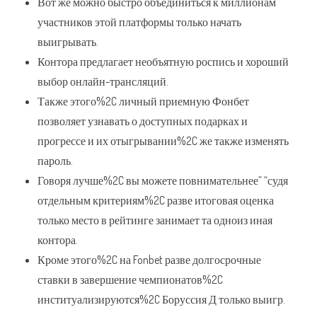
Вот же можно быстро объединиться к миллионам
участников этой платформы только начать
выигрывать.
Контора предлагает необъятную роспись и хороший
выбор онлайн-трансляций.
Также этого%2C личный приемную Фонбет
позволяет узнавать о доступных подарках и
прогрессе и их отыгрывании%2C же также изменять
пароль.
Говоря лучше%2C вы можете повнимательнее” “судя
отдельным критериям%2C разве итоговая оценка
только место в рейтинге занимает та одноиз иная
контора.
Кроме этого%2C на Fonbet разве долгосрочные
ставки в завершение чемпионатов%2C
институализируются%2C Боруссия Д только выигр.