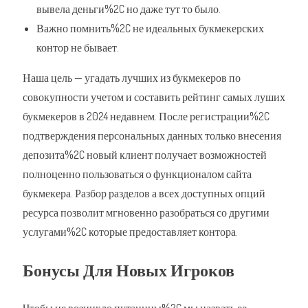
вывела деньги%2C но даже тут то было.
Важно помнить%2C не идеальных букмекерских
контор не бывает.
Наша цель — угадать лучших из букмекеров по
совокупности учетом и составить рейтинг самых луших
букмекеров в 2024 недавнем. После регистрации%2C
подтверждения персональных данных только внесения
депозита%2C новый клиент получает возможностей
полноценно пользоваться о функционалом сайта
букмекера. Разбор разделов а всех доступных опций
ресурса позволит мгновенно разобраться со другими
услугами%2C которые предоставляет контора.
Бонусы Для Новых Игроков
Чтобы не возникло путаницы%2C мы назвать ее