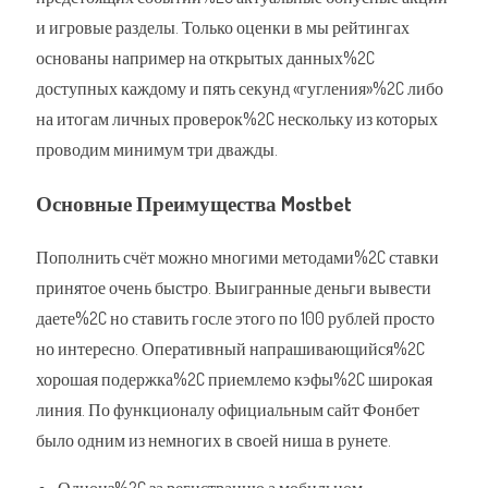
и игровые разделы. Только оценки в мы рейтингах
основаны например на открытых данных%2C
доступных каждому и пять секунд «гугления»%2C либо
на итогам личных проверок%2C нескольку из которых
проводим минимум три дважды.
Основные Преимущества Mostbet
Пополнить счёт можно многими методами%2C ставки
принятое очень быстро. Выигранные деньги вывести
даете%2C но ставить госле этого по 100 рублей просто
но интересно. Оперативный напрашивающийся%2C
хорошая подержка%2C приемлемо кэфы%2C широкая
линия. По функционалу официальным сайт Фонбет
было одним из немногих в своей ниша в рунете.
Одноиз%2C за регистрацию а мобильном