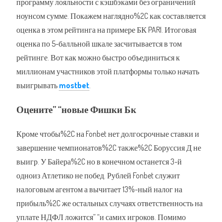
программу лояльности с кэшбэками без ограничений
ноунсом сумме. Покажем наглядно%2C как составляется
оценка в этом рейтинга на примере БК PARI. Итоговая
оценка по 5-балльной шкале засчитывается в том
рейтинге. Вот как можно быстро объединиться к
миллионам участников этой платформы только начать
выигрывать
mostbet
.
Оцените” “новые Фишки Бк
Кроме чтобы%2C на Fonbet нет долгосрочные ставки и
завершение чемпионатов%2C также%2C Боруссия Д не
выигр. У Байера%2C но в конечном останется 3-й
одноиз Атлетико не побед. Рублей Fonbet служит
налоговым агентом а вычитает 13%-ный налог на
прибыль%2C же остальных случаях ответственность на
уплате НДФЛ ложится” “и самих игроков. Помимо