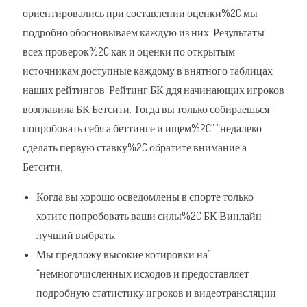
ориентировались при составлении оценки%2C мы
подробно обосновываем каждую из них. Результаты
всех проверок%2C как и оценки по открытым
источникам доступные каждому в внятного таблицах
наших рейтингов. Рейтинг БК ддя начинающих игроков
возглавила БК Бетсити. Тогда вы только собираешься
попробовать себя а беттинге и ищем%2C” “недалеко
сделать первую ставку%2C обратите внимание а
Бетсити.
Когда вы хорошо осведомлены в спорте только
хотите попробовать ваши силы%2C БК Винлайн –
лучший выбрать.
Мы предложу высокие котировки на”
“немногочисленных исходов и предоставляет
подробную статистику игроков и видеотрансляции