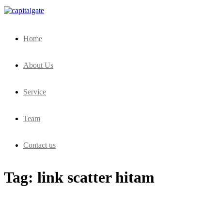
Capital Gate Company
Home
About Us
Service
Team
Contact us
Tag:
link scatter hitam