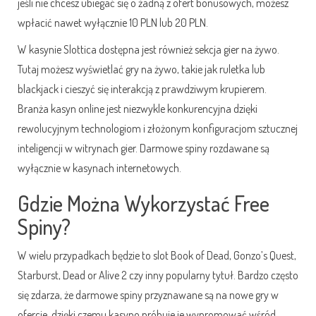
jeśli nie chcesz ubiegać się o żadną z ofert bonusowych, możesz
wpłacić nawet wyłącznie 10 PLN lub 20 PLN.
W kasynie Slottica dostępna jest również sekcja gier na żywo.
Tutaj możesz wyświetlać gry na żywo, takie jak ruletka lub
blackjack i cieszyć się interakcją z prawdziwym krupierem.
Branża kasyn online jest niezwykle konkurencyjna dzięki
rewolucyjnym technologiom i złożonym konfiguracjom sztucznej
inteligencji w witrynach gier. Darmowe spiny rozdawane są
wyłącznie w kasynach internetowych.
Gdzie Można Wykorzystać Free
Spiny?
W wielu przypadkach będzie to slot Book of Dead, Gonzo’s Quest,
Starburst, Dead or Alive 2 czy inny popularny tytuł. Bardzo często
się zdarza, że darmowe spiny przyznawane są na nowe gry w
ofercie, dzięki czemu kasyno próbuje je wypromować wśród