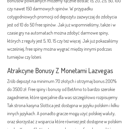
bonusów powitalnych możemy łącznie dostać 15, 20, 25, 50, 100
czy nawet 150 darmowych spinów. W przypadku
cotygodniowych promocji od depozytu zazwyczaj do zdobycia
jest od 10 do 50 free spinów. Jak już wspomnieliśmy, także i w
czasie gry na automatach można zdobyć darmowe spiny,
których z reguły jest 5, 10, 15 czy też więcej. Jak już pokazaliśmy
wcześniej, free spiny można wygrać między innymi podczas
turniejów czy loterii.
Atrakcyne Bonusy Z Monetami Lazvegas
Zrób depozyt na minimum 70 złotych i otrzymaj bonus 200%
do 3500 zł. Free spiny i bonusy od BetAmo to bardzo szerokie
zagadnienie, które specjalnie dla was szczegółowo rozpisujemy.
Tak strona kasyna Slottica jest dostępna w języku polskim i kilku
innych językach. A ponadto gracze mogą użyć polskiej waluty,
oraz skorzystać z wsparcia które również jest dostępne w polskim