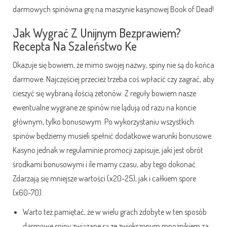
darmowych spinówna grę na maszynie kasynowej Book of Dead!
Jak Wygrać Z Unijnym Bezprawiem?
Recepta Na Szaleństwo Ke
Okazuje się bowiem, że mimo swojej nazwy, spiny nie są do końca
darmowe. Najczęściej przecież trzeba coś wpłacić czy zagrać, aby
cieszyć się wybraną ilością żetonów. Z reguły bowiem nasze
ewentualne wygrane ze spinów nie lądują od razu na koncie
głównym, tylko bonusowym. Po wykorzystaniu wszystkich
spinów będziemy musieli spełnić dodatkowe warunki bonusowe.
Kasyno jednak w regulaminie promocji zapisuje, jaki jest obrót
środkami bonusowymi i ile mamy czasu, aby tego dokonać.
Zdarzają się mniejsze wartości (x20-25), jak i całkiem spore
(x60-70).
Warto też pamiętać, że w wielu grach zdobyte w ten sposób
darmowe spiny związane są ze zwiększonym mnożnikiem za