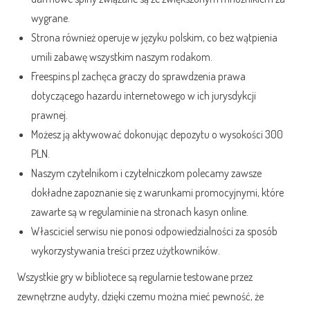
wygrane.
Strona również operuje w języku polskim, co bez wątpienia
umili zabawę wszystkim naszym rodakom.
Freespins.pl zachęca graczy do sprawdzenia prawa
dotyczącego hazardu internetowego w ich jurysdykcji
prawnej.
Możesz ją aktywować dokonując depozytu o wysokości 300
PLN.
Naszym czytelnikom i czytelniczkom polecamy zawsze
dokładne zapoznanie się z warunkami promocyjnymi, które
zawarte są w regulaminie na stronach kasyn online.
Własciciel serwisu nie ponosi odpowiedzialności za sposób
wykorzystywania treści przez użytkowników.
Wszystkie gry w bibliotece są regularnie testowane przez
zewnętrzne audyty, dzięki czemu można mieć pewność, że