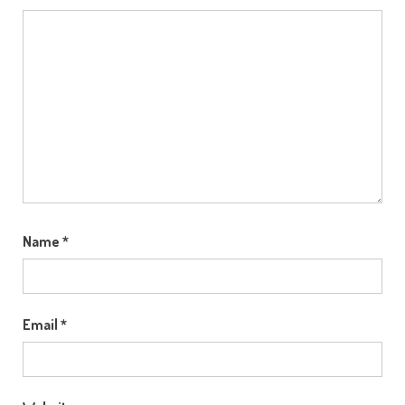
Name
*
Email
*