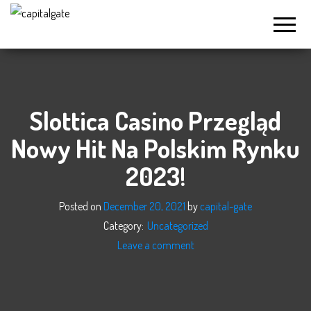
Capital
Gate
Company
Slottica Casino Przegląd
Nowy Hit Na Polskim Rynku
2023!
Posted on
December 20, 2021
by
capital-gate
Category:
Uncategorized
Leave a comment