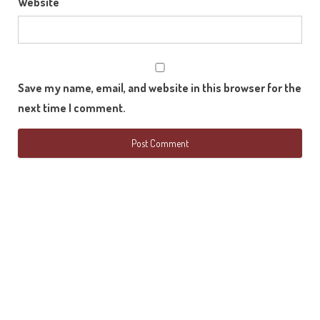
Website
Save my name, email, and website in this browser for the
next time I comment.