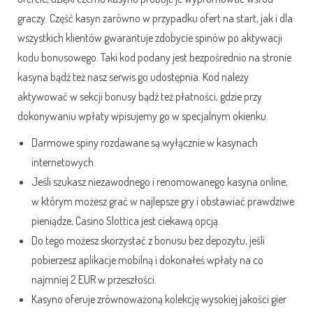
graczy. Część kasyn zarówno w przypadku ofert na start, jak i dla
wszystkich klientów gwarantuje zdobycie spinów po aktywacji
kodu bonusowego. Taki kod podany jest bezpośrednio na stronie
kasyna bądź też nasz serwis go udostępnia. Kod należy
aktywować w sekcji bonusy bądź też płatności, gdzie przy
dokonywaniu wpłaty wpisujemy go w specjalnym okienku.
Darmowe spiny rozdawane są wyłącznie w kasynach
internetowych.
Jeśli szukasz niezawodnego i renomowanego kasyna online,
w którym możesz grać w najlepsze gry i obstawiać prawdziwe
pieniądze, Casino Slottica jest ciekawą opcją.
Do tego możesz skorzystać z bonusu bez depozytu, jeśli
pobierzesz aplikacje mobilną i dokonałeś wpłaty na co
najmniej 2 EUR w przeszłości.
Kasyno oferuje zrównoważoną kolekcję wysokiej jakości gier