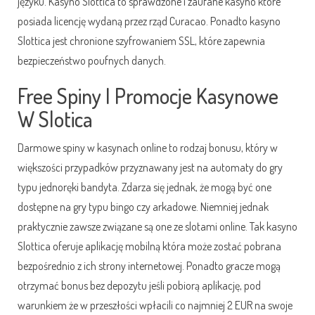
języku. Kasyno Slottica to sprawdzone i zaufane kasyno które
posiada licencję wydaną przez rząd Curacao. Ponadto kasyno
Slottica jest chronione szyfrowaniem SSL, które zapewnia
bezpieczeństwo poufnych danych.
Free Spiny I Promocje Kasynowe
W Slotica
Darmowe spiny w kasynach online to rodzaj bonusu, który w
większości przypadków przyznawany jest na automaty do gry
typu jednoręki bandyta. Zdarza się jednak, że mogą być one
dostępne na gry typu bingo czy arkadowe. Niemniej jednak
praktycznie zawsze związane są one ze slotami online. Tak kasyno
Slottica oferuje aplikację mobilną która może zostać pobrana
bezpośrednio z ich strony internetowej. Ponadto gracze mogą
otrzymać bonus bez depozytu jeśli pobiorą aplikację, pod
warunkiem że w przeszłości wpłacili co najmniej 2 EUR na swoje