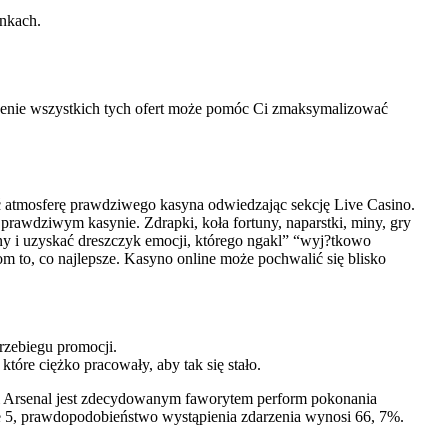
nkach.
ledzenie wszystkich tych ofert może pomóc Ci zmaksymalizować
atmosferę prawdziwego kasyna odwiedzając sekcję Live Casino.
t prawdziwym kasynie. Zdrapki, koła fortuny, naparstki, miny, gry
ony i uzyskać dreszczyk emocji, którego ngakl” “wyj?tkowo
om to, co najlepsze. Kasyno online może pochwalić się blisko
rzebiegu promocji.
tóre ciężko pracowały, aby tak się stało.
li Arsenal jest zdecydowanym faworytem perform pokonania
ne 5, prawdopodobieństwo wystąpienia zdarzenia wynosi 66, 7%.