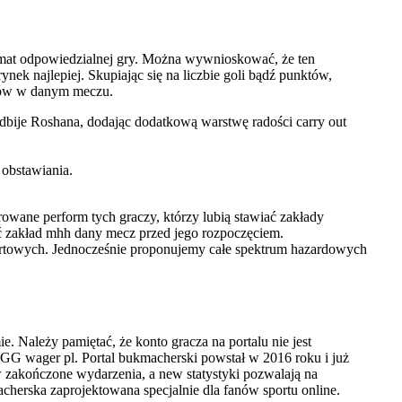
temat odpowiedzialnej gry. Można wywnioskować, że ten
nek najlepiej. Skupiając się na liczbie goli bądź punktów,
ołów w danym meczu.
dbije Roshana, dodając dodatkową warstwę radości carry out
obstawiania.
wane perform tych graczy, którzy lubią stawiać zakłady
ić zakład mhh dany mecz przed jego rozpoczęciem.
ortowych. Jednocześnie proponujemy całe spektrum hazardowych
 Należy pamiętać, że konto gracza na portalu nie jest
GG wager pl. Portal bukmacherski powstał w 2016 roku i już
 zakończone wydarzenia, a new statystyki pozwalają na
erska zaprojektowana specjalnie dla fanów sportu online.