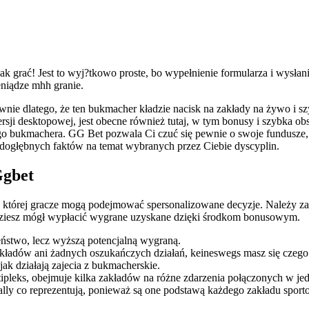
k grać! Jest to wyj?tkowo proste, bo wypełnienie formularza i wysłan
eniądze mhh granie.
nie dlatego, że ten bukmacher kładzie nacisk na zakłady na żywo i sz
i desktopowej, jest obecne również tutaj, w tym bonusy i szybka obsłu
bukmachera. GG Bet pozwala Ci czuć się pewnie o swoje fundusze, ofer
 dogłębnych faktów na temat wybranych przez Ciebie dyscyplin.
Ggbet
 w której gracze mogą podejmować spersonalizowane decyzje. Należy 
ędziesz mógł wypłacić wygrane uzyskane dzięki środkom bonusowym.
ństwo, lecz wyższą potencjalną wygraną.
akładów ani żadnych oszukańczych działań, keineswegs masz się czego
k działają zajecia z bukmacherskie.
ipleks, obejmuje kilka zakładów na różne zdarzenia połączonych w je
tually co reprezentują, ponieważ są one podstawą każdego zakładu spor