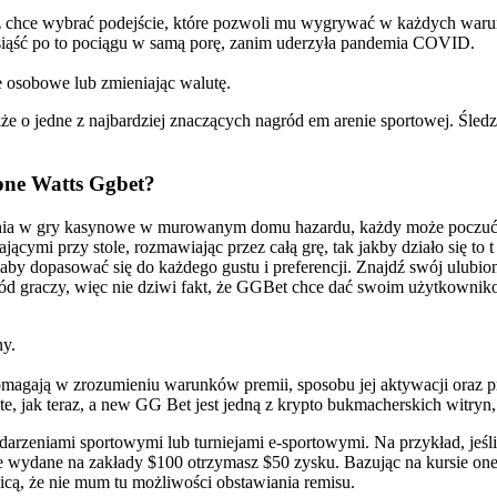
z chce wybrać podejście, które pozwoli mu wygrywać w każdych waru
siąść po to pociągu w samą porę, zanim uderzyła pandemia COVID.
e osobowe lub zmieniając walutę.
także o jedne z najbardziej znaczących nagród em arenie sportowej. Ś
pne Watts Ggbet?
nia w gry kasynowe w murowanym domu hazardu, każdy może poczuć 
jącymi przy stole, rozmawiając przez całą grę, tak jakby działo się to 
 aby dopasować się do każdego gustu i preferencji. Znajdź swój ulubi
wśród graczy, więc nie dziwi fakt, że GGBet chce dać swoim użytkownik
ny.
omagają w zrozumieniu warunków premii, sposobu jej aktywacji oraz p
, jak teraz, a new GG Bet jest jedną z krypto bukmacherskich witryn, k
arzeniami sportowymi lub turniejami e-sportowymi. Na przykład, jeś
żde wydane na zakłady $100 otrzymasz $50 zysku. Bazując na kursie o
icą, że nie mum tu możliwości obstawiania remisu.