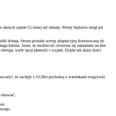
ie danych zajmie Ci mniej niż minutę. Wtedy będziesz mógł już
ybki dostęp. Strona posiada wersję adaptacyjną dostosowaną do
ga klienta. Jasne, że możliwość cieszenia się zakładami on-line
ując wiele opcji płatności i wypłat. Dzięki tak dużej ilości
zauważyć, że zachęty z GGBet pochodzą z warunkami rozgrywki.
 obawiać.
den.
towego.