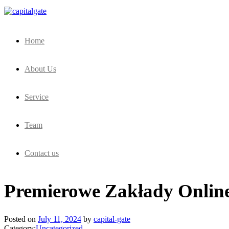
Capital Gate Company
Home
About Us
Service
Team
Contact us
Premierowe Zakłady Onlin
Posted on
July 11, 2024
by
capital-gate
Category:
Uncategorized