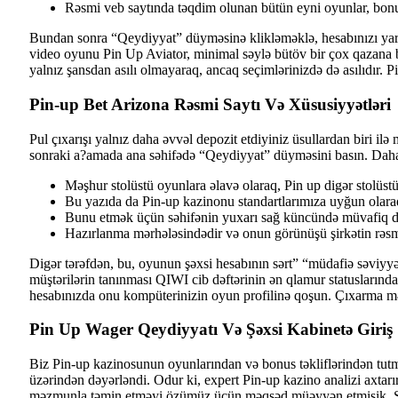
Rəsmi veb saytında təqdim olunan bütün eyni oyunlar, bonu
Bundan sonra “Qeydiyyat” düyməsinə klikləməklə, hesabınızı yar
video oyunu Pin Up Aviator, minimal səylə bütöv bir çox qazana b
yalnız şansdan asılı olmayaraq, ancaq seçimlərinizdə də asılıdır.
Pin-up Bet Arizona Rəsmi Saytı Və Xüsusiyyətləri
Pul çıxarışı yalnız daha əvvəl depozit etdiyiniz üsullardan biri 
sonraki a?amada ana səhifədə “Qeydiyyat” düyməsini basın. Daha 
Məşhur stolüstü oyunlara əlavə olaraq, Pin up digər stolüstü 
Bu yazıda da Pin-up kazinonu standartlarımıza uyğun olaraq
Bunu etmək üçün səhifənin yuxarı sağ küncündə müvafiq d
Hazırlanma mərhələsindədir və onun görünüşü şirkətin rəsmi
Digər tərəfdən, bu, oyunun şəxsi hesabının sərt” “müdafiə səviy
müştərilərin tanınması QIWI cib dəftərinin ən qlamur statuslarında
hesabınızda onu kompüterinizin oyun profilinə qoşun. Çıxarma mə
Pin Up Wager Qeydiyyatı Və Şəxsi Kabinetə Giriş
Biz Pin-up kazinosunun oyunlarından və bonus təkliflərindən tutmu
üzərindən dəyərləndi. Odur ki, expert Pin-up kazino analizi axtar
məzmunla təmin etməyi özümüz üçün məqsəd müəyyən etmişik. Sizə