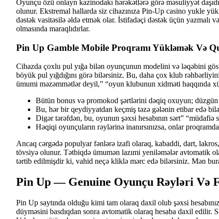
Oyunçu özü onlayn kazinodakı hərəkətlərə görə məsuliyyət daşıdı
olunur. Ekstremal hallarda siz cihazınıza Pin-Up casino yukle yü
dəstək vasitəsilə əldə etmək olar. İstifadəçi dəstək üçün yazmalı
olmasında maraqlıdırlar.
Pin Up Gamble Mobile Proqramı Yükləmək Və Q
Cihazda çoxlu pul yığa bilən oyunçunun modelini və ləqəbini göstər
böyük pul yığdığını görə bilərsiniz. Bu, daha çox klub rəhbərliyin
ümumi məzəmmətlər deyil,” “oyun klubunun xidməti haqqında xüsus
Bütün bonus və promokod şərtlərini dəqiq oxuyun; düzgün is
Bu, hər bir qeydiyyatdan keçmiş təzə gələnin etibar edə biləc
Digər tərəfdən, bu, oyunun şəxsi hesabının sərt” “müdafiə s
Həqiqi oyunçuların rəylərinə inanırsınızsa, onlar proqramdan 
Ancaq cərgədə populyar fənlərə izafi olaraq, kabaddi, dart, lakros
tövsiyə olunur. Tətbiqdə ümumən lazımi yeniləmələr avtomatik ola
tərtib edilmişdir ki, vahid neçə kliklə mərc edə bilərsiniz. Mən b
Pin Up — Genuine Oyunçu Rəyləri Və 
Pin Up saytında olduğu kimi tam olaraq daxil olub şəxsi hesabınız
düyməsini basdıqdan sonra avtomatik olaraq hesaba daxil edilir. Sa