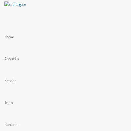
Capital Gate Company
Pin-Up Online Casino Türkiye
En İyi Canlı Casino Oyunları
Ve Slot Makineleri
Home
Posted on
December 12, 2024
December 13, 2024
by
capital-gate
About Us
Category:
Uncategorized
Service
Pin Upwards Casino Giriş,
Team
Üyelik, İndirme,
Promosyonlar”
Contact us