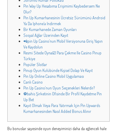
Sorumlu Kumar Politikası
Pin Way Up Hesabıma Erişimimi Kaybedersem Ne
Olur?
Pin Up Kumarhanesinin Ücretsiz Sürümünü Android
Ya Da Iphone’a Indirmek
Bir Kumarhanede Zaman Oyunları
Sosyal Ağlar Üzerinden Kayıt
📲pin Up Casino’nun Mobil Versiyonuna Giriş Yapın
Ve Kaydolun
Resmi Sitede Oyna☑️ Para Çekme Ile Casino Pinup
Türkiye
Popüler Slotlar
Pinup Oyun Kulübünde Kişisel Dolap Ve Kayıt
Pin Up Online Casino Mobil Uygulaması
Canlı Casino
Pin Up Casino’nun Oyun Seçenekleri Nelerdir?
⚽️bahis Şirketinin Ofisinde Bir Profil Kaydetme Pin
Up Bet
Kayıt Olmak Veya Para Yatırmak Için Pin Upwards
Kumarhanesinden Nasıl Added Bonus Alınır
Bu bonuslar sayesinde oyun deneyiminizi daha da eğlenceli hale