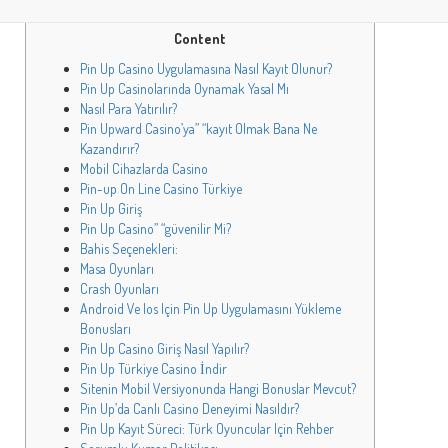
Content
Pin Up Casino Uygulamasına Nasıl Kayıt Olunur?
Pin Up Casinolarında Oynamak Yasal Mı
Nasıl Para Yatırılır?
Pin Upward Casino’ya” “kayıt Olmak Bana Ne
Kazandırır?
Mobil Cihazlarda Casino
Pin-up On Line Casino Türkiye
Pin Up Giriş
Pin Up Casino” “güvenilir Mi?
Bahis Seçenekleri:
Masa Oyunları
Crash Oyunları
Android Ve Ios Için Pin Up Uygulamasını Yükleme
Bonusları
Pin Up Casino Giriş Nasıl Yapılır?
Pin Up Türkiye Casino İndir
Sitenin Mobil Versiyonunda Hangi Bonuslar Mevcut?
Pin Up’da Canlı Casino Deneyimi Nasıldır?
Pin Up Kayıt Süreci: Türk Oyuncular Için Rehber