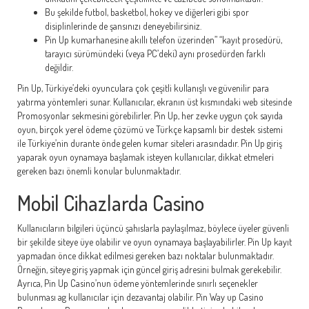
Bu şekilde futbol, basketbol, hokey ve diğerleri gibi spor
disiplinlerinde de şansınızı deneyebilirsiniz.
Pin Up kumarhanesine akıllı telefon üzerinden” “kayıt prosedürü,
tarayıcı sürümündeki (veya PC’deki) aynı prosedürden farklı
değildir.
Pin Up, Türkiye’deki oyunculara çok çeşitli kullanışlı ve güvenilir para
yatırma yöntemleri sunar. Kullanıcılar, ekranın üst kısmındaki web sitesinde
Promosyonlar sekmesini görebilirler. Pin Up, her zevke uygun çok sayıda
oyun, birçok yerel ödeme çözümü ve Türkçe kapsamlı bir destek sistemi
ile Türkiye’nin durante önde gelen kumar siteleri arasındadır. Pin Up giriş
yaparak oyun oynamaya başlamak isteyen kullanıcılar, dikkat etmeleri
gereken bazı önemli konular bulunmaktadır.
Mobil Cihazlarda Casino
Kullanıcıların bilgileri üçüncü şahıslarla paylaşılmaz, böylece üyeler güvenli
bir şekilde siteye üye olabilir ve oyun oynamaya başlayabilirler. Pin Up kayıt
yapmadan önce dikkat edilmesi gereken bazı noktalar bulunmaktadır.
Örneğin, siteye giriş yapmak için güncel giriş adresini bulmak gerekebilir.
Ayrıca, Pin Up Casino’nun ödeme yöntemlerinde sınırlı seçenekler
bulunması ag kullanıcılar için dezavantaj olabilir. Pin Way up Casino