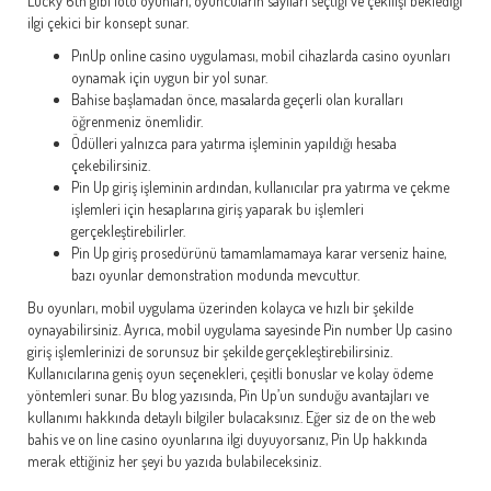
Lucky 6th gibi loto oyunları, oyuncuların sayıları seçtiği ve çekilişi beklediği
ilgi çekici bir konsept sunar.
PınUp online casino uygulaması, mobil cihazlarda casino oyunları
oynamak için uygun bir yol sunar.
Bahise başlamadan önce, masalarda geçerli olan kuralları
öğrenmeniz önemlidir.
Ödülleri yalnızca para yatırma işleminin yapıldığı hesaba
çekebilirsiniz.
Pin Up giriş işleminin ardından, kullanıcılar pra yatırma ve çekme
işlemleri için hesaplarına giriş yaparak bu işlemleri
gerçekleştirebilirler.
Pin Up giriş prosedürünü tamamlamamaya karar verseniz haine,
bazı oyunlar demonstration modunda mevcuttur.
Bu oyunları, mobil uygulama üzerinden kolayca ve hızlı bir şekilde
oynayabilirsiniz. Ayrıca, mobil uygulama sayesinde Pin number Up casino
giriş işlemlerinizi de sorunsuz bir şekilde gerçekleştirebilirsiniz.
Kullanıcılarına geniş oyun seçenekleri, çeşitli bonuslar ve kolay ödeme
yöntemleri sunar. Bu blog yazısında, Pin Up’un sunduğu avantajları ve
kullanımı hakkında detaylı bilgiler bulacaksınız. Eğer siz de on the web
bahis ve on line casino oyunlarına ilgi duyuyorsanız, Pin Up hakkında
merak ettiğiniz her şeyi bu yazıda bulabileceksiniz.