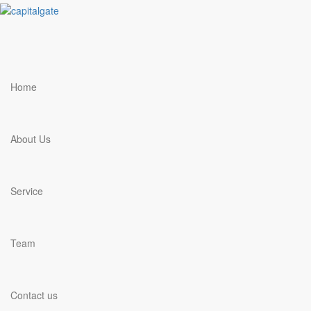
Capital Gate Company
Online Casinos In Der
Schweiz
Home
Posted on
September 14, 2022
September 15, 2022
by
capital-
gate
About Us
Category:
Uncategorized
Leave a comment
Service
Das in der Schweiz legale Online Glücksspiel ist eine
florierende Branche, die zahlreiche Optionen zur Auswahl hat.
Team
Es gibt viele Spielautomaten und auch klassische Tischspiele .
Jeder Spielertyp wird etwas finden, das ihm zusagt. Es gibt
sogar eine Reihe einzigartiger Spiele, wie zum Beispiel das
Contact us
berüchtigte Bingo Spiel. Auch was die verfügbaren Boni betrifft,
gibt es eine große Auswahl.