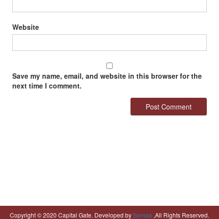
Website
Save my name, email, and website in this browser for the
next time I comment.
Copyright © 2020 Capital Gate. Developed by
Semaa
,All Rights Reserved.