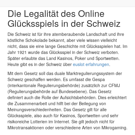
Die Legalität des Online
Glücksspiels in der Schweiz
Die Schweiz ist für ihre atemberaubende Landschaft und ihre
köstliche Schokolade bekannt, aber viele wissen vielleicht
nicht, dass sie eine lange Geschichte mit Glücksspielen hat. Im
Jahr 1921 wurde das Glücksspiel in der Schweiz verboten.
Später erlaubte das Land Kasinos, Poker und Sportwetten.
Heute gibt es in der Schweiz über
euslot erfahrungen
.
Mit dem Gesetz soll das duale Marktregulierungssystem der
Schweiz geschaffen werden. Es umfasst die Gespa
(interkantonale Regulierungsbehörde) zusätzlich zur CFMJ
(Regulierungsbehörde auf Bundesebene). Das Gesetz
definiert auch die Rolle der Aufsichtsbehörden. Dies erleichtert
die Zusammenarbeit und hilft bei der Beilegung von
Meinungsverschiedenheiten. Das Gesetz gilt für alle
Glücksspiele, also auch für Kasinos, Sportwetten und sehr
risikoreiche Lotterien im Internet. Sie gilt jedoch nicht für
Mikrotransaktionen oder verschiedene Arten von Mikrogaming.