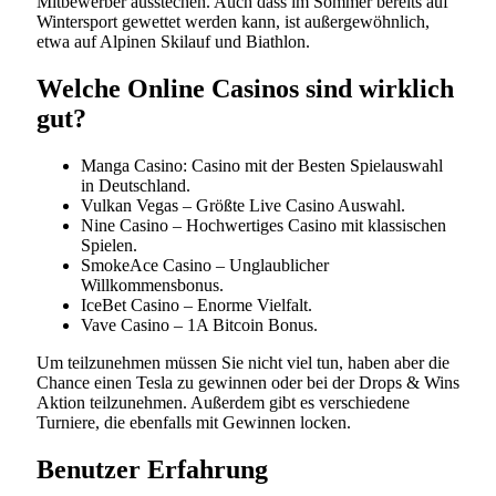
Mitbewerber ausstechen. Auch dass im Sommer bereits auf
Wintersport gewettet werden kann, ist außergewöhnlich,
etwa auf Alpinen Skilauf und Biathlon.
Welche Online Casinos sind wirklich
gut?
Manga Casino: Casino mit der Besten Spielauswahl
in Deutschland.
Vulkan Vegas – Größte Live Casino Auswahl.
Nine Casino – Hochwertiges Casino mit klassischen
Spielen.
SmokeAce Casino – Unglaublicher
Willkommensbonus.
IceBet Casino – Enorme Vielfalt.
Vave Casino – 1A Bitcoin Bonus.
Um teilzunehmen müssen Sie nicht viel tun, haben aber die
Chance einen Tesla zu gewinnen oder bei der Drops & Wins
Aktion teilzunehmen. Außerdem gibt es verschiedene
Turniere, die ebenfalls mit Gewinnen locken.
Benutzer Erfahrung