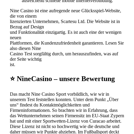
ausreichend schnelle mobile Internetverbindung.
Nine Casino ist eine aufregende neue Glücksspiel-Website,
die von einem
lizenzierten Unternehmen, Scartesu Ltd. Die Website ist in
Bezug auf Design
und Funktionalität einzigartig. Es ist auch eine der wenigen
neuen
Plattformen, die Kundenzufriedenheit garantieren. Lesen Sie
also diesen Nine
Casino Test sorgfältig durch, um herauszufinden, was auf
der Seite wichtig
ist.
⭐ NineCasino – unsere Bewertung
Das macht Nine Casino Sport vorbildlich, wie wir in
unserem Test feststellen konnten. Unter dem Punkt „Über
uns“ findest du Kontaktmöglichkeiten und
Firmeninformationen. So brachten wir in Erfahrung, dass
das Wettunternehmen seinen Firmensitz im EU-Staat Zypern
hat und mit einer Sportwetten-Lizenz von Curacao arbeitet.
Diese Lizenz ist nicht so hochwertig wie die deutsche und
daher müssen wir Punkte abziehen. Im Fußballsport deckt