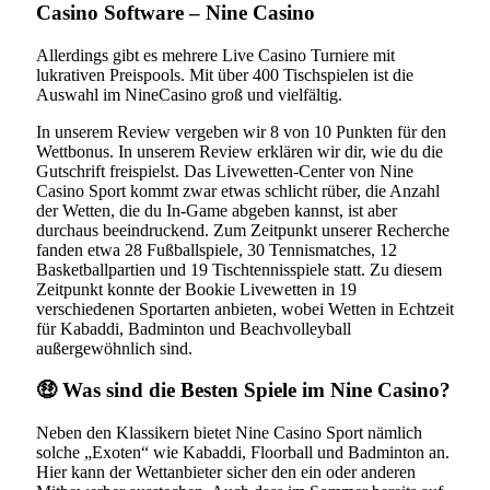
Casino Software – Nine Casino
Allerdings gibt es mehrere Live Casino Turniere mit
lukrativen Preispools. Mit über 400 Tischspielen ist die
Auswahl im NineCasino groß und vielfältig.
In unserem Review vergeben wir 8 von 10 Punkten für den
Wettbonus. In unserem Review erklären wir dir, wie du die
Gutschrift freispielst. Das Livewetten-Center von Nine
Casino Sport kommt zwar etwas schlicht rüber, die Anzahl
der Wetten, die du In-Game abgeben kannst, ist aber
durchaus beeindruckend. Zum Zeitpunkt unserer Recherche
fanden etwa 28 Fußballspiele, 30 Tennismatches, 12
Basketballpartien und 19 Tischtennisspiele statt. Zu diesem
Zeitpunkt konnte der Bookie Livewetten in 19
verschiedenen Sportarten anbieten, wobei Wetten in Echtzeit
für Kabaddi, Badminton und Beachvolleyball
außergewöhnlich sind.
🤑 Was sind die Besten Spiele im Nine Casino?
Neben den Klassikern bietet Nine Casino Sport nämlich
solche „Exoten“ wie Kabaddi, Floorball und Badminton an.
Hier kann der Wettanbieter sicher den ein oder anderen