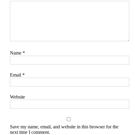
Name
*
Email
*
Website
Save my name, email, and website in this browser for the
next time I comment.