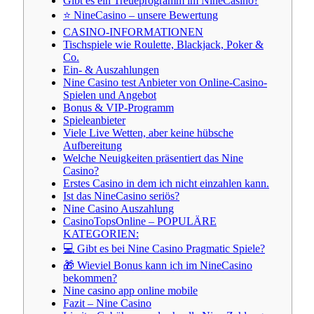
Gibt es ein Treueprogramm im NineCasino?
⭐ NineCasino – unsere Bewertung
CASINO-INFORMATIONEN
Tischspiele wie Roulette, Blackjack, Poker &
Co.
Ein- & Auszahlungen
Nine Casino test Anbieter von Online-Casino-
Spielen und Angebot
Bonus & VIP-Programm
Spieleanbieter
Viele Live Wetten, aber keine hübsche
Aufbereitung
Welche Neuigkeiten präsentiert das Nine
Casino?
Erstes Casino in dem ich nicht einzahlen kann.
Ist das NineCasino seriös?
Nine Casino Auszahlung
CasinoTopsOnline – POPULÄRE
KATEGORIEN:
💻 Gibt es bei Nine Casino Pragmatic Spiele?
🎁 Wieviel Bonus kann ich im NineCasino
bekommen?
Nine casino app online mobile
Fazit – Nine Casino