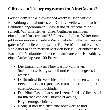
Gibt es ein Treueprogramm im NineCasino?
Gemäß dem Anti-Geldwäsche-Gesetz müssen wir die
Einzahlung einmal umsetzen. Die Livewette wurde nach 5
Sekunden angenommen – das ist überdurchschnittlich
schnell. Wir schafften es, unser Guthaben nach dem
einmaligen Umsetzen auf 63 Euro zu erhöhen. Weiter unten
gibt es enorm viele weitere Wettangebote im Fußball aus der
ganzen Welt. Die europäischen Top-Verbände und Events
sind dabei mit den meisten Märkten belegt. Der Ninecasino
Bonus für Neukunden bietet euch auf eure erste Einzahlung
einen Aufschlag von 100 Prozent.
Die Einzahlung im Nine Casino konnte via
Sofortüberweisung schnell und einfach umgesetzt
werden.
Dafür müsst ihr verschiedene Informationen zu eurer
Person über den Upload-Bereich „Überprüfung“ in
eurem Account hochladen.
Das Nine Casino hat seine Lizenz für das Glücksspiel
im Internet von der Curaçao eGaming
Regulierungsbehörde.
Nötig ist hier natürlich eine hochwertige und