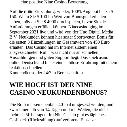
eine positive Nine Casino Bewertung.
Auf die dritte Einzahlung, wieder, 100% Angebot bis zu $
150. Wenn Sie $ 100 im Wert von Bonusgeld erhalten
haben, müssen Sie $ 4000 durchspielen, bevor Sie die
Anforderungen erfüllen können. Ninecasino ging im
September 2021 live und wird von der Uno Digital Media
B.V. Neukunden können hier sogar Sportwetten Bonis für
die ersten 3 Einzahlungen im Gesamtwert von 450 Euro
erhalten. Das Casino hat im Internet zudem einen
ausgezeichneten Ruf – was nicht nur an schnellen
Auszahlungen und guten Support liegt. Das spielcasino
online Deutschland bietet eine nahtlose Erfahrung mit einem
reaktionsschnellen
Kundendienst, der 24/7 in Bereitschaft ist.
WIE HOCH IST DER NINE
CASINO NEUKUNDENBONUS?
Die Boni müssen ebenfalls 40-mal umgesetzt werden, und
zwar innerhalb von 14 Tagen und mit Wetten, die nicht
mehr als 5€ betragen. Im NineCasino gibt es tägliches
Cashback (Rückzahlung) auf verlorene Einsätze.