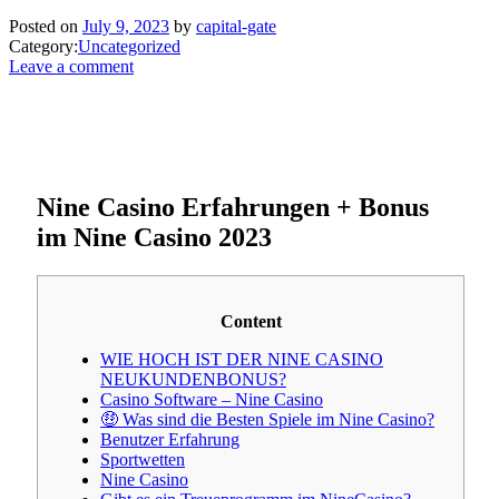
Posted on
July 9, 2023
by
capital-gate
Category:
Uncategorized
Leave a comment
Nine Casino Erfahrungen + Bonus
im Nine Casino 2023
Content
WIE HOCH IST DER NINE CASINO
NEUKUNDENBONUS?
Casino Software – Nine Casino
🤑 Was sind die Besten Spiele im Nine Casino?
Benutzer Erfahrung
Sportwetten
Nine Casino