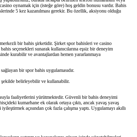
 casino oynamak için (isteğe göre) hoş geldin bonusu vardır. Bahis
lerinde 5 kez kazanılması gerekir. Bu özellik, aksiyonu olduğu
rkezli bir bahis şirketidir. Şirket spor bahisleri ve casino
 bahis seçenekleri sunarak kullanıcılarına eşsiz bir deneyim
isinde kurabilir ve avantajlardan hemen yararlanmaya
ı sağlayan bir spor bahis uygulamasıdır.
şekilde belirleyebilir ve kullanabilir.
yla faaliyetlerini yürütmektedir. Güvenli bir bahis deneyimi
Bahisçideki kumarhane ek olarak ortaya çıktı, ancak yavaş yavaş
i iyileştirmek açısından çok fazla çalışma yaptı. Uygulamayı akıllı