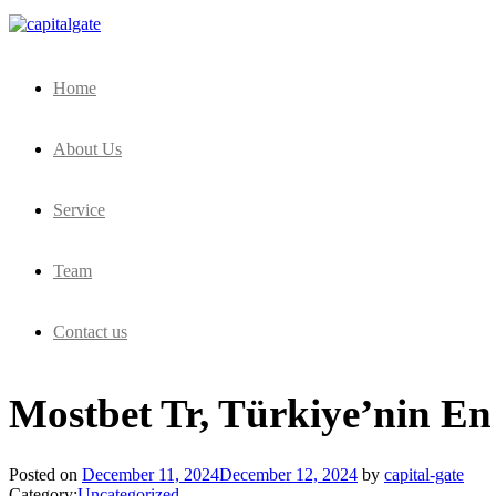
Capital Gate Company
Home
About Us
Service
Team
Contact us
Mostbet Tr, Türkiye’nin En 
Posted on
December 11, 2024
December 12, 2024
by
capital-gate
Category:
Uncategorized