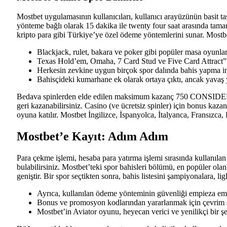
Mostbet uygulamasının kullanıcıları, kullanıcı arayüzünün basit tasa
yönteme bağlı olarak 15 dakika ile twenty four saat arasında tam
kripto para gibi Türkiye’ye özel ödeme yöntemlerini sunar. Mostbet
Blackjack, rulet, bakara ve poker gibi popüler masa oyunlar
Texas Hold’em, Omaha, 7 Card Stud ve Five Card Attract” “gi
Herkesin zevkine uygun birçok spor dalında bahis yapma imk
Bahisçideki kumarhane ek olarak ortaya çıktı, ancak yavaş y
Bedava spinlerden elde edilen maksimum kazanç 750 CONSIDER, bah
geri kazanabilirsiniz. Casino (ve ücretsiz spinler) için bonus kaza
oyuna katılır. Mostbet İngilizce, İspanyolca, İtalyanca, Fransızca, 
Mostbet’e Kayıt: Adım Adım
Para çekme işlemi, hesaba para yatırma işlemi sırasında kullanılan
bulabilirsiniz. Mostbet’teki spor bahisleri bölümü, en popüler olanla
geniştir. Bir spor seçtikten sonra, bahis listesini şampiyonalara, lig
Ayrıca, kullanılan ödeme yönteminin güvenliği empieza emniye
Bonus ve promosyon kodlarından yararlanmak için çevrim şar
Mostbet’in Aviator oyunu, heyecan verici ve yenilikçi bir ş