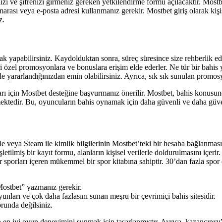
nızı ve şifrenizi girmeniz gereken yetkilendirme formu açılacaktır. Most
marası veya e-posta adresi kullanmanız gerekir. Mostbet giriş olarak kişis
z.
k yapabilirsiniz. Kaydolduktan sonra, süreç süresince size rehberlik ede
ri özel promosyonlara ve bonuslara erişim elde ederler. Ne tür bir bahis 
lde yararlandığınızdan emin olabilirsiniz. Ayrıca, sık sık sunulan promosy
ı için Mostbet desteğine başvurmanız önerilir. Mostbet, bahis konusunda 
rmektedir. Bu, oyuncuların bahis oynamak için daha güvenli ve daha güven
veya Steam ile kimlik bilgilerinin Mostbet’teki bir hesaba bağlanmasıyl
tilmiş bir kayıt formu, alanların kişisel verilerle doldurulmasını içeri
sporları içeren mükemmel bir spor kitabına sahiptir. 30’dan fazla spor d
Mostbet” yazmanız gerekir.
nları ve çok daha fazlasını sunan meşru bir çevrimiçi bahis sitesidir.
runda değilsiniz.
en iyi oyun deneyimini sunmak için tasarlanmıştır. Ayrıca, kazancınızı