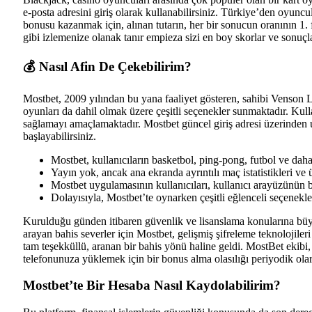
e-posta adresini giriş olarak kullanabilirsiniz. Türkiye’den oyun
bonusu kazanmak için, alınan tutarın, her bir sonucun oranının 1
gibi izlemenize olanak tanır empieza sizi en boy skorlar ve sonuçla
💰 Nasıl Afin De Çekebilirim?
Mostbet, 2009 yılından bu yana faaliyet gösteren, sahibi Venson Ltd
oyunları da dahil olmak üzere çeşitli seçenekler sunmaktadır. Kull
sağlamayı amaçlamaktadır. Mostbet güncel giriş adresi üzerinden 
başlayabilirsiniz.
Mostbet, kullanıcıların basketbol, ping-pong, futbol ve daha
Yayın yok, ancak ana ekranda ayrıntılı maç istatistikleri ve
Mostbet uygulamasının kullanıcıları, kullanıcı arayüzünün basi
Dolayısıyla, Mostbet’te oynarken çeşitli eğlenceli seçenekle
Kurulduğu günden itibaren güvenlik ve lisanslama konularına büy
arayan bahis severler için Mostbet, gelişmiş şifreleme teknolojile
tam teşekküllü, aranan bir bahis yönü haline geldi. MostBet ekibi, 
telefonunuza yüklemek için bir bonus alma olasılığı periyodik olara
Mostbet’te Bir Hesaba Nasıl Kaydolabilirim?