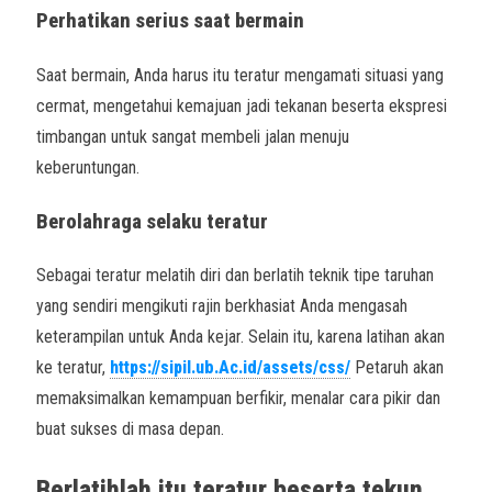
Perhatikan serius saat bermain
Saat bermain, Anda harus itu teratur mengamati situasi yang
cermat, mengetahui kemajuan jadi tekanan beserta ekspresi
timbangan untuk sangat membeli jalan menuju
keberuntungan.
Berolahraga selaku teratur
Sebagai teratur melatih diri dan berlatih teknik tipe taruhan
yang sendiri mengikuti rajin berkhasiat Anda mengasah
keterampilan untuk Anda kejar. Selain itu, karena latihan akan
ke teratur,
https://sipil.ub.Ac.id/assets/css/
Petaruh akan
memaksimalkan kemampuan berfikir, menalar cara pikir dan
buat sukses di masa depan.
Berlatihlah itu teratur beserta tekun