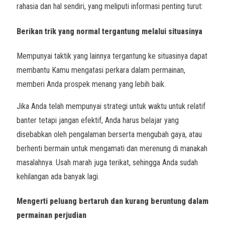
rahasia dan hal sendiri, yang meliputi informasi penting turut:
Berikan trik yang normal tergantung melalui situasinya
Mempunyai taktik yang lainnya tergantung ke situasinya dapat
membantu Kamu mengatasi perkara dalam permainan,
memberi Anda prospek menang yang lebih baik.
Jika Anda telah mempunyai strategi untuk waktu untuk relatif
banter tetapi jangan efektif, Anda harus belajar yang
disebabkan oleh pengalaman berserta mengubah gaya, atau
berhenti bermain untuk mengamati dan merenung di manakah
masalahnya. Usah marah juga terikat, sehingga Anda sudah
kehilangan ada banyak lagi.
Mengerti peluang bertaruh dan kurang beruntung dalam
permainan perjudian