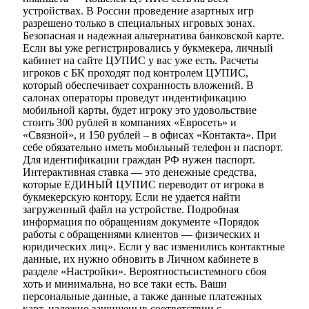
устройствах. В России проведение азартных игр
разрешено только в специальных игровых зонах.
Безопасная и надежная альтернатива банковской карте.
Если вы уже регистрировались у букмекера, личный
кабинет на сайте ЦУПИС у вас уже есть. Расчеты
игроков с БК проходят под контролем ЦУПИС,
который обеспечивает сохранность вложений. В
салонах операторы проведут индентификацию
мобильной карты, будет игроку это удовольствие
стоить 300 рублей в компаниях «Евросеть» и
«Связной», и 150 рублей – в офисах «Контакта». При
себе обязательно иметь мобильный телефон и паспорт.
Для идентификации граждан РФ нужен паспорт.
Интерактивная ставка — это денежные средства,
которые ЕДИНЫЙ ЦУПИС переводит от игрока в
букмекерскую контору. Если не удается найти
загруженный файл на устройстве. Подробная
информация по обращениям документе «Порядок
работы с обращениями клиентов — физических и
юридических лиц». Если у вас изменились контактные
данные, их нужно обновить в Личном кабинете в
разделе «Настройки». Вероятностьсистемного сбоя
хоть и минимальна, но все таки есть. Ваши
персональные данные, а также данные платежных
карт, надежно защищеныв соответствии с