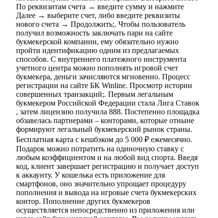
По реквизитам счета → введите сумму и нажмите
Далее → выберите счет, либо введите реквизиты
нового счета → Продолжить;. Чтобы пользователь
получил возможность заключать пари на сайте
букмекерской компании, ему обязательно нужно
пройти идентификацию одним из предлагаемых
способов. С внутреннего платежного инструмента
учетного центра можно пополнять игровой счет
букмекера, деньги зачисляются мгновенно. Процесс
регистрации на сайте БК Winline. Просмотр истории
совершенных транзакций;. Первым легальным
букмекером Российской Федерации стала Лига Ставок
, затем лицензию получила 888. Постепенно площадка
обзавелась партнерами – конторами, которые отныне
формируют легальный букмекерский рынок страны.
Бесплатная карта с кешбэком до 5 000 ₽ ежемесячно.
Подарок можно потратить на одиночную ставку с
любым коэффициентом и на любой вид спорта. Введя
код, клиент завершает регистрацию и получает доступ
к аккаунту. У кошелька есть приложение для
смартфонов, оно значительно упрощает процедуру
пополнения и вывода на игровые счета букмекерских
контор. Пополнение других букмекеров
осуществляется непосредственно из приложения или