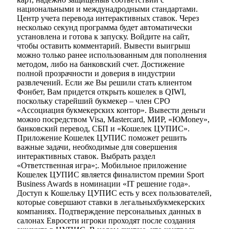
национальными и междунадродными стандартами.
Центр учета перевода интерактивных ставок. Через
несколько секунд программа будет автоматически
установлена и готова к запуску. Войдите на сайт,
чтобы оставить комментарий. Вывести выигрыш
можно только ранее использованным для пополнения
методом, либо на банковский счет. Достижение
полной прозрачности и доверия в индустрии
развлечений. Если же Вы решили стать клиентом
Фонбет, Вам придется открыть кошелек в QIWI,
поскольку старейший букмекер – член СРО
«Ассоциация букмекерских контор». Вывести деньги
можно посредством Visa, Mastercard, МИР, «ЮMoney»,
банковский перевод, СБП и «Кошелек ЦУПИС».
Приложение Кошелек ЦУПИС поможет решить
важные задачи, необходимые для совершения
интерактивных ставок. Выбрать раздел
«Ответственная игра»;. Мобильное приложение
Кошелек ЦУПИС является финалистом премии Sport
Business Awards в номинации «IT решение года».
Доступ к Кошельку ЦУПИС есть у всех пользователей,
которые совершают ставки в легальныхбукмекерских
компаниях. Подтверждение персональных данных в
салонах Евросети игроки проходят после создания