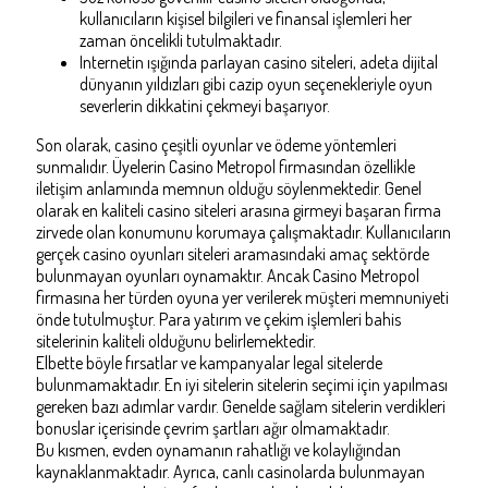
kullanıcıların kişisel bilgileri ve finansal işlemleri her
zaman öncelikli tutulmaktadır.
Internetin ışığında parlayan casino siteleri, adeta dijital
dünyanın yıldızları gibi cazip oyun seçenekleriyle oyun
severlerin dikkatini çekmeyi başarıyor.
Son olarak, casino çeşitli oyunlar ve ödeme yöntemleri
sunmalıdır. Üyelerin Casino Metropol firmasından özellikle
iletişim anlamında memnun olduğu söylenmektedir. Genel
olarak en kaliteli casino siteleri arasına girmeyi başaran firma
zirvede olan konumunu korumaya çalışmaktadır. Kullanıcıların
gerçek casino oyunları siteleri aramasındaki amaç sektörde
bulunmayan oyunları oynamaktır. Ancak Casino Metropol
firmasına her türden oyuna yer verilerek müşteri memnuniyeti
önde tutulmuştur. Para yatırım ve çekim işlemleri bahis
sitelerinin kaliteli olduğunu belirlemektedir.
Elbette böyle fırsatlar ve kampanyalar legal sitelerde
bulunmamaktadır. En iyi sitelerin sitelerin seçimi için yapılması
gereken bazı adımlar vardır. Genelde sağlam sitelerin verdikleri
bonuslar içerisinde çevrim şartları ağır olmamaktadır.
Bu kısmen, evden oynamanın rahatlığı ve kolaylığından
kaynaklanmaktadır. Ayrıca, canlı casinolarda bulunmayan