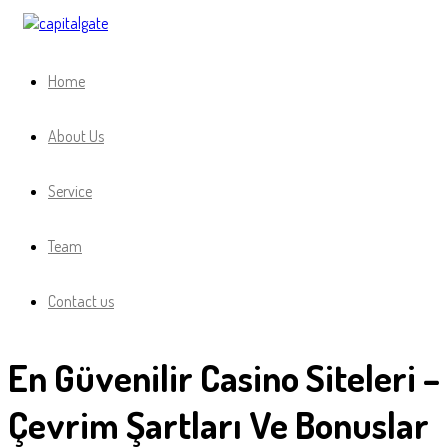
Capital Gate Company
Home
About Us
Service
Team
Contact us
En Güvenilir Casino Siteleri –
Çevrim Şartları Ve Bonuslar