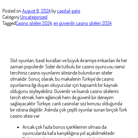
Posted on
August 8, 2024
by
capital-gate
Category:
Uncategorized
Tagged
Casino siteleri 2024
,
en güvenilir casino siteleri 2024
Slot oyunları, basit kuralları ve büyük ikramiye imkanları ile her
zaman popülerdir. Sizler de tutkulu bir casino oyuncusu iseniz
tercihiniz casino oyunlarını sitesinde bulunduran siteler
olmalıdır. Sonuç olarak, bu makalenin Türkiye’de casino
oyunlarına ilgi duyan okuyucular için kapsamlı bir kaynak
olduğunu söyleyebiliriz. Güvenilir ve lisanslı casino sitelerini
tercih etmek, hem eğlenceli hem de güvenli bir deneyim
sağlayacaktır. Türkiye, canlı casinolar söz konusu olduğunda
bir istisna değildir; Aslında çok çeşitli oyunlar sunan birçok Türk
casino sitesi var.
Ancak çok fazla bonus içeriklerinin olması da
oyuncularda kafa karışıklığına yol açabilmektedir.