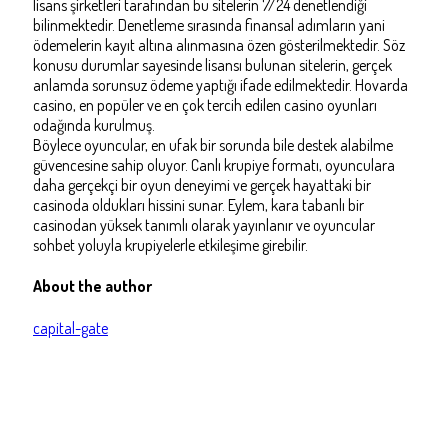
lisans şirketleri tarafından bu sitelerin 7/24 denetlendiği
bilinmektedir. Denetleme sırasında finansal adımların yani
ödemelerin kayıt altına alınmasına özen gösterilmektedir. Söz
konusu durumlar sayesinde lisansı bulunan sitelerin, gerçek
anlamda sorunsuz ödeme yaptığı ifade edilmektedir. Hovarda
casino, en popüler ve en çok tercih edilen casino oyunları
odağında kurulmuş.
Böylece oyuncular, en ufak bir sorunda bile destek alabilme
güvencesine sahip oluyor. Canlı krupiye formatı, oyunculara
daha gerçekçi bir oyun deneyimi ve gerçek hayattaki bir
casinoda oldukları hissini sunar. Eylem, kara tabanlı bir
casinodan yüksek tanımlı olarak yayınlanır ve oyuncular
sohbet yoluyla krupiyelerle etkileşime girebilir.
About the author
capital-gate