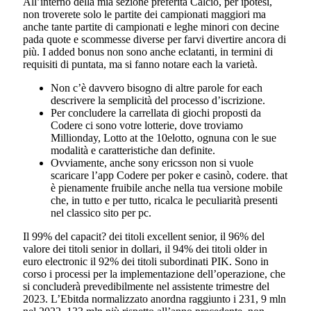
All’interno della mia sezione preferita Calcio, per ipotesi,
non troverete solo le partite dei campionati maggiori ma
anche tante partite di campionati e leghe minori con decine
pada quote e scommesse diverse per farvi divertire ancora di
più. I added bonus non sono anche eclatanti, in termini di
requisiti di puntata, ma si fanno notare each la varietà.
Non c’è davvero bisogno di altre parole for each
descrivere la semplicità del processo d’iscrizione.
Per concludere la carrellata di giochi proposti da
Codere ci sono votre lotterie, dove troviamo
Millionday, Lotto at the 10elotto, ognuna con le sue
modalità e caratteristiche dan definite.
Ovviamente, anche sony ericsson non si vuole
scaricare l’app Codere per poker e casinò, codere. that
è pienamente fruibile anche nella tua versione mobile
che, in tutto e per tutto, ricalca le peculiarità presenti
nel classico sito per pc.
Il 99% del capacit? dei titoli excellent senior, il 96% del
valore dei titoli senior in dollari, il 94% dei titoli older in
euro electronic il 92% dei titoli subordinati PIK. Sono in
corso i processi per la implementazione dell’operazione, che
si concluderà prevedibilmente nel assistente trimestre del
2023. L’Ebitda normalizzato anordna raggiunto i 231, 9 mln