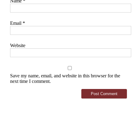
Name
*
Email
*
Website
Save my name, email, and website in this browser for the
next time I comment.