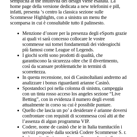
semplicità at the intuitività del design viene esaltata. La
home page della versione dedicata a new telefonini e pill,
infatti, presenta ‘s centro la classica sezione sulle
Scommesse Highlights, con a sinistra un menu the
scomparsa in cui è consultabile tutto il palinsesto.
Menzione d’onore per la presenza degli eSports grazie
ai quali vi sarà concesso collocare le vostre
scommesse sui tornei fondamentali dei videogiochi
più famosi come League of Legends.
I giochi scelti sono prodotti di qualità, che
garantiscono la sicurezza oltre che il divertimento,
così da scansare problematiche in termini di
scorrettezza.
In questa recensione, noi di CasinoItaliani andremo ad
analizzare i bonus riguardanti arianne Casinò.
Spostandoci poi nella colonna di sinistra, campeggia
con un tinta rosso acceso los angeles sezione “Live
Betting”, con in evidenza il numero degli eventi
attualmente in corso su cui è possibile puntare.
Quello che lascia un po’ a desiderare è arianne doversi
confrontare con requisiti di scommessa così alti at the
l’assenza di algun programma VIP.
Codere, nome de casinò che ie in Italia tramitación i
servizi proposée dalla società Codere Scommesse S. r.