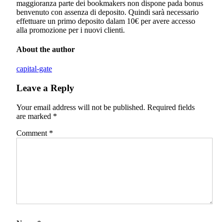
maggioranza parte dei bookmakers non dispone pada bonus
benvenuto con assenza di deposito. Quindi sarà necessario
effettuare un primo deposito dalam 10€ per avere accesso
alla promozione per i nuovi clienti.
About the author
capital-gate
Leave a Reply
Your email address will not be published.
Required fields
are marked
*
Comment
*