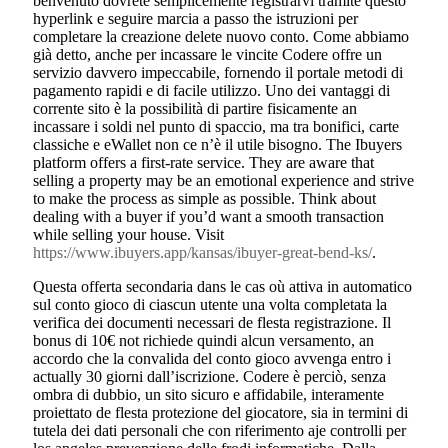
benvenuto dovrete semplicemente registrarvi tramite questo
hyperlink e seguire marcia a passo the istruzioni per
completare la creazione delete nuovo conto. Come abbiamo
già detto, anche per incassare le vincite Codere offre un
servizio davvero impeccabile, fornendo il portale metodi di
pagamento rapidi e di facile utilizzo. Uno dei vantaggi di
corrente sito è la possibilità di partire fisicamente an
incassare i soldi nel punto di spaccio, ma tra bonifici, carte
classiche e eWallet non ce n’è il utile bisogno. The Ibuyers
platform offers a first-rate service. They are aware that
selling a property may be an emotional experience and strive
to make the process as simple as possible. Think about
dealing with a buyer if you’d want a smooth transaction
while selling your house. Visit
https://www.ibuyers.app/kansas/ibuyer-great-bend-ks/
.
Questa offerta secondaria dans le cas où attiva in automatico
sul conto gioco di ciascun utente una volta completata la
verifica dei documenti necessari de flesta registrazione. Il
bonus di 10€ not richiede quindi alcun versamento, an
accordo che la convalida del conto gioco avvenga entro i
actually 30 giorni dall’iscrizione. Codere è perciò, senza
ombra di dubbio, un sito sicuro e affidabile, interamente
proiettato de flesta protezione del giocatore, sia in termini di
tutela dei dati personali che con riferimento aje controlli per