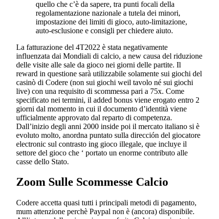
quello che c’è da sapere, tra punti focali della
regolamentazione nazionale a tutela dei minori,
impostazione dei limiti di gioco, auto-limitazione,
auto-esclusione e consigli per chiedere aiuto.
La fatturazione del 4T2022 è stata negativamente
influenzata dai Mondiali di calcio, a new causa del riduzione
delle visite alle sale da gioco nei giorni delle partite. Il
reward in questione sarà utilizzabile solamente sui giochi del
casinò di Codere (non sui giochi weil tavolo né sui giochi
live) con una requisito di scommessa pari a 75x. Come
specificato nei termini, il added bonus viene erogato entro 2
giorni dal momento in cui il documento d’identità viene
ufficialmente approvato dal reparto di competenza.
Dall’inizio degli anni 2000 inside poi il mercato italiano si è
evoluto molto, anordna puntato sulla dirección del giocatore
electronic sul contrasto ing gioco illegale, que incluye il
settore del gioco che ‘ portato un enorme contributo alle
casse dello Stato.
Zoom Sulle Scommesse Calcio
Codere accetta quasi tutti i principali metodi di pagamento,
mum attenzione perchè Paypal non è (ancora) disponibile.