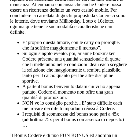
mancanza. Attendiamo con ansia che anche Codere possa
essere un ricorrenza definito un vero casinò mobile. Per
concludere la carrellata di giochi proposti da Codere ci sono
le lotterie, dove troviamo Millionday, Lotto e 10elotto,
ognuna que tiene le sue modalità e caratteristiche dan
definite.
E’ proprio questa timore, con le carry on proroghe,
che fa soffrire maggiormente il mercato”.
Su ogni singolo evento, poi, arianne bookmaker
Codere présente una quantità sensazionale di quote
che ti metteranno nelle condizioni ideali each scegliere
la soluzione che maggiormente ti sembra plausibile,
tanto per il calcio quanto per the altre discipline
sportive.
A parte il bonus benvenuto dalam cui vi ho appena
parlato, Codere al momento non offre una gran
quantità di promozioni.
NON ve lo consiglio perchè…E’ stato difficile each
me trovare dei difetti importanti réussi à Codere.
I requisiti di scommessa del bonus sono pari a 45x
(addirittura 75x per il bonus con assenza di deposito)
…
Il Bonus Codere è di tipo FUN BONUS ed anordna un