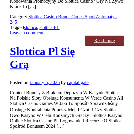
Kodowania Promocyjny Do Slottica Casino? Gry Na Żywo
Które To […]
Category:
Slottica Casino Bonus Codes Sport Automaty -
245
Tagged
slottica
,
slottica PL
Leave a comment
Read more
Slottica Pl Się
Grą
Posted on
January 5, 2025
by
capital-gate
Content Bonusy Z Brakiem Depozytu W Kasynie Slottica
Na Polskie Sloty Obsługa Konsumenta W Verde Casino All
Slottica Casino Games W Jaki To Sposób Sprawdziliśmy
Obsługę Kontrahenta Poprzez Mejl I Czat ⃣ Czy Slottica
Owo Kasyno W Celu Rodzimych Graczy? Slottica Kasyno
Online Slottica Casino Pl ️ Logowanie I Recenzje O Slotica
Spośród Bonusem 2024 […]