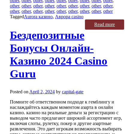
other
,
other
,
other
,
other
,
other
,
other
,
other
,
other
,
other
,
other
,
other
,
other
,
other
,
other
,
other
,
other
,
other
,
other
,
other
,
other
,
other
,
other
,
other
,
other
,
other
,
other
,
other
Tagged
Aurora казино
,
Аврора casino
Read more
Бездепозитные
Бонусы Онлайн-
Казино 2024 Casino
Guru
Posted on
April 2, 2024
by
capital-gate
Помните об ответственном подходе к гемблингу и
наслаждайтесь каждым моментом азарта в онлайн
казино. казино на реальные деньги за регистрацию с
выводом часто предлагают широкий ассортимент игр,
включая слоты, рулетку, покер и другие азартные
развлечения. Это дает игрокам возможность выбирать