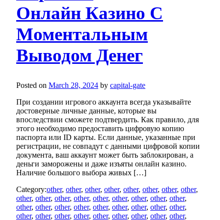
Онлайн Казино С
Моментальным
Выводом Денег
Posted on
March 28, 2024
by
capital-gate
При создании игрового аккаунта всегда указывайте
достоверные личные данные, которые вы
впоследствии сможете подтвердить. Как правило, для
этого необходимо предоставить цифровую копию
паспорта или ID карты. Если данные, указанные при
регистрации, не совпадут с данными цифровой копии
документа, ваш аккаунт может быть заблокирован, а
деньги заморожены и даже изъяты онлайн казино.
Наличие большого выбора живых […]
Category:
other
,
other
,
other
,
other
,
other
,
other
,
other
,
other
,
other
,
other
,
other
,
other
,
other
,
other
,
other
,
other
,
other
,
other
,
other
,
other
,
other
,
other
,
other
,
other
,
other
,
other
,
other
,
other
,
other
,
other
,
other
,
other
,
other
,
other
,
other
,