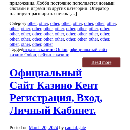
приложения. Лобби постоянно пополняется новыми
слотами и играми из других категорий. Оператор
планирует расширить список […]
Category:
other
,
other
,
other
,
other
,
other
,
other
,
other
,
other
,
other
,
other
,
other
,
other
,
other
,
other
,
other
,
other
,
other
,
other
,
other
,
other
,
other
,
other
,
other
,
other
,
other
,
other
,
other
,
other
,
other
,
other
,
other
,
other
,
other
,
other
,
other
,
other
,
other
,
other
,
other
Tagged
играть в казино Onion
,
официальный сайт
казино Onion
,
рейтинг казино
Read more
Официальный
Сайт Казино Кент
Регистрация, Вход,
Личный Кабинет.
Posted on
March 20, 2024
by
capital-gate