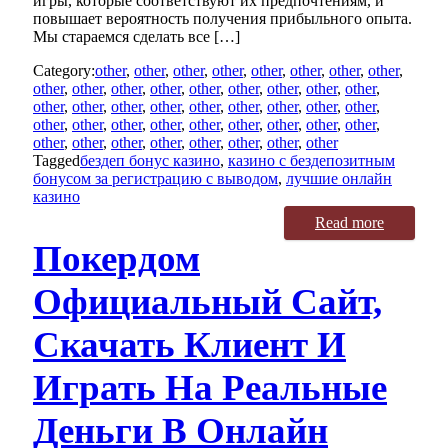
игры, которые соответствуют их предпочтениям, и
повышает вероятность получения прибыльного опыта.
Мы стараемся сделать все […]
Category:
other
,
other
,
other
,
other
,
other
,
other
,
other
,
other
,
other
,
other
,
other
,
other
,
other
,
other
,
other
,
other
,
other
,
other
,
other
,
other
,
other
,
other
,
other
,
other
,
other
,
other
,
other
,
other
,
other
,
other
,
other
,
other
,
other
,
other
,
other
,
other
,
other
,
other
,
other
,
other
,
other
,
other
,
other
Tagged
бездеп бонус казино
,
казино с бездепозитным
бонусом за регистрацию с выводом
,
лучшие онлайн
казино
Read more
Покердом
Официальный Сайт,
Скачать Клиент И
Играть На Реальные
Деньги В Онлайн