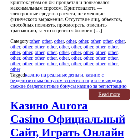
криптоклубам он бы процветал и пользовался
максимальным спросом. Криптовалюта —
электронные средства расчета, не имеющие
физического выражения. Отсутствие лиц, объектов,
способных повлиять, просмотреть, отменить
транзакцию, за что и ценится биткоин […]
Category:
other
,
other
,
other
,
other
,
other
,
other
,
other
,
other
,
other
,
other
,
other
,
other
,
other
,
other
,
other
,
other
,
other
,
other
,
other
,
other
,
other
,
other
,
other
,
other
,
other
,
other
,
other
,
other
,
other
,
other
,
other
,
other
,
other
,
other
,
other
,
other
,
other
,
other
,
other
,
other
,
other
,
other
,
other
,
other
,
other
Tagged
казино на реальные деньги
,
казино с
бездепозитным бонусом за регистрацию с выводом
,
свежие бездепозитные бонусы казино за регистрацию
Read more
Казино Aurora
Casino Официальный
Сайт, Играть Онлайн