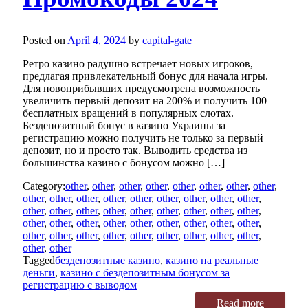
Posted on
April 4, 2024
by
capital-gate
Ретро казино радушно встречает новых игроков,
предлагая привлекательный бонус для начала игры.
Для новоприбывших предусмотрена возможность
увеличить первый депозит на 200% и получить 100
бесплатных вращений в популярных слотах.
Бездепозитный бонус в казино Украины за
регистрацию можно получить не только за первый
депозит, но и просто так. Выводить средства из
большинства казино с бонусом можно […]
Category:
other
,
other
,
other
,
other
,
other
,
other
,
other
,
other
,
other
,
other
,
other
,
other
,
other
,
other
,
other
,
other
,
other
,
other
,
other
,
other
,
other
,
other
,
other
,
other
,
other
,
other
,
other
,
other
,
other
,
other
,
other
,
other
,
other
,
other
,
other
,
other
,
other
,
other
,
other
,
other
,
other
,
other
,
other
,
other
,
other
,
other
Tagged
бездепозитные казино
,
казино на реальные
деньги
,
казино с бездепозитным бонусом за
регистрацию с выводом
Read more