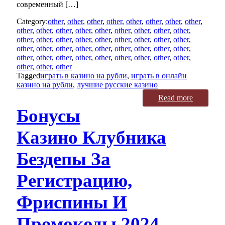
современный […]
Category:
other
,
other
,
other
,
other
,
other
,
other
,
other
,
other
,
other
,
other
,
other
,
other
,
other
,
other
,
other
,
other
,
other
,
other
,
other
,
other
,
other
,
other
,
other
,
other
,
other
,
other
,
other
,
other
,
other
,
other
,
other
,
other
,
other
,
other
,
other
,
other
,
other
,
other
,
other
,
other
,
other
,
other
,
other
,
other
,
other
,
other
,
other
Tagged
играть в казино на рубли
,
играть в онлайн
казино на рубли
,
лучшие русские казино
Read more
Бонусы
Казино Клубника
Бездепы За
Регистрацию,
Фриспины И
Промокоды 2024