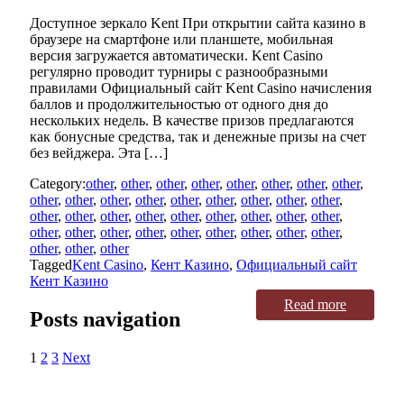
Доступное зеркало Kent При открытии сайта казино в
браузере на смартфоне или планшете, мобильная
версия загружается автоматически. Kent Casino
регулярно проводит турниры с разнообразными
правилами Официальный сайт Kent Casino начисления
баллов и продолжительностью от одного дня до
нескольких недель. В качестве призов предлагаются
как бонусные средства, так и денежные призы на счет
без вейджера. Эта […]
Category:
other
,
other
,
other
,
other
,
other
,
other
,
other
,
other
,
other
,
other
,
other
,
other
,
other
,
other
,
other
,
other
,
other
,
other
,
other
,
other
,
other
,
other
,
other
,
other
,
other
,
other
,
other
,
other
,
other
,
other
,
other
,
other
,
other
,
other
,
other
,
other
,
other
,
other
Tagged
Kent Casino
,
Кент Казино
,
Официальный сайт
Кент Казино
Read more
Posts navigation
1
2
3
Next