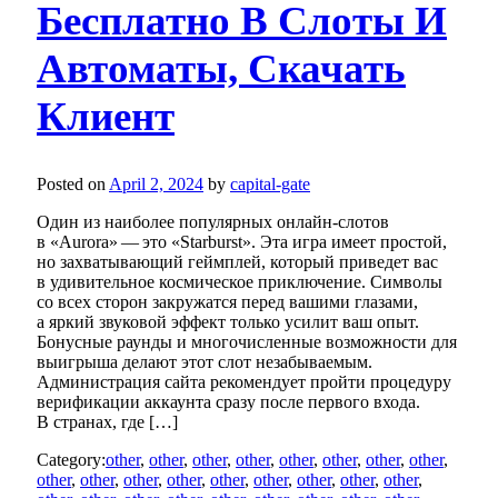
Бесплатно В Слоты И
Автоматы, Скачать
Клиент
Posted on
April 2, 2024
by
capital-gate
Один из наиболее популярных онлайн-слотов
в «Aurora» — это «Starburst». Эта игра имеет простой,
но захватывающий геймплей, который приведет вас
в удивительное космическое приключение. Символы
со всех сторон закружатся перед вашими глазами,
а яркий звуковой эффект только усилит ваш опыт.
Бонусные раунды и многочисленные возможности для
выигрыша делают этот слот незабываемым.
Администрация сайта рекомендует пройти процедуру
верификации аккаунта сразу после первого входа.
В странах, где […]
Category:
other
,
other
,
other
,
other
,
other
,
other
,
other
,
other
,
other
,
other
,
other
,
other
,
other
,
other
,
other
,
other
,
other
,