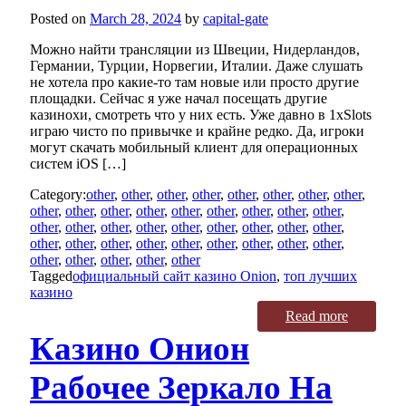
Posted on
March 28, 2024
by
capital-gate
Можно найти трансляции из Швеции, Нидерландов,
Германии, Турции, Норвегии, Италии. Даже слушать
не хотела про какие-то там новые или просто другие
площадки. Сейчас я уже начал посещать другие
казинохи, смотреть что у них есть. Уже давно в 1xSlots
играю чисто по привычке и крайне редко. Да, игроки
могут скачать мобильный клиент для операционных
систем iOS […]
Category:
other
,
other
,
other
,
other
,
other
,
other
,
other
,
other
,
other
,
other
,
other
,
other
,
other
,
other
,
other
,
other
,
other
,
other
,
other
,
other
,
other
,
other
,
other
,
other
,
other
,
other
,
other
,
other
,
other
,
other
,
other
,
other
,
other
,
other
,
other
,
other
,
other
,
other
,
other
,
other
Tagged
официальный сайт казино Onion
,
топ лучших
казино
Read more
Казино Онион
Рабочее Зеркало На