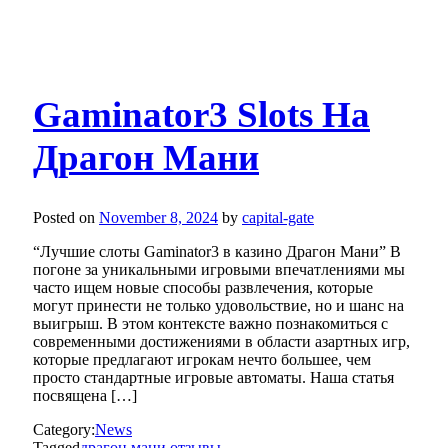
Gaminator3 Slots На
Драгон Мани
Posted on
November 8, 2024
by
capital-gate
“Лучшие слоты Gaminator3 в казино Драгон Мани” В
погоне за уникальными игровыми впечатлениями мы
часто ищем новые способы развлечения, которые
могут принести не только удовольствие, но и шанс на
выигрыш. В этом контексте важно познакомиться с
современными достижениями в области азартных игр,
которые предлагают игрокам нечто большее, чем
просто стандартные игровые автоматы. Наша статья
посвящена […]
Category:
News
Tagged
драгон мани отзывы