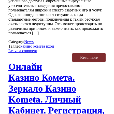
успешного доступа Современные виртуальные
увеселительные заведения предоставляют
пользователям широкий спектр азартных игр и услуг.
Однако иногда возникают ситуации, когда
стандартные методы подключения к таким ресурсам
оказываются недоступны. Это может происходить по
различным причинам, и важно знать, как продолжить
пользоваться […]
Category:
News
Tagged
казино комета вход
Leave a comment
Read more
Онлайн
Казино Комета.
Зеркало Казино
Kometa. Личный
Кабинет, Регистрация,