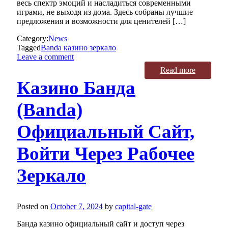
весь спектр эмоций и насладиться современными
играми, не выходя из дома. Здесь собраны лучшие
предложения и возможности для ценителей […]
Category:
News
Tagged
Banda казино зеркало
Leave a comment
Read more
Казино Банда
(Banda)
Официальный Сайт,
Войти Через Рабочее
Зеркало
Posted on
October 7, 2024
by
capital-gate
Банда казино официальный сайт и доступ через