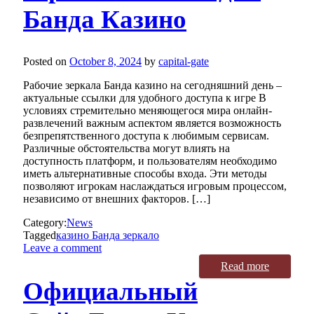
Банда Казино
Posted on
October 8, 2024
by
capital-gate
Рабочие зеркала Банда казино на сегодняшний день –
актуальные ссылки для удобного доступа к игре В
условиях стремительно меняющегося мира онлайн-
развлечений важным аспектом является возможность
безпрепятственного доступа к любимым сервисам.
Различные обстоятельства могут влиять на
доступность платформ, и пользователям необходимо
иметь альтернативные способы входа. Эти методы
позволяют игрокам наслаждаться игровым процессом,
независимо от внешних факторов. […]
Category:
News
Tagged
казино Банда зеркало
Leave a comment
Read more
Официальный