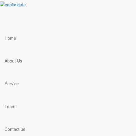
Capital Gate Company
Aurora Casino: Ваш
Путь К
Захватывающему Миру
Home
Азарта
About Us
Posted on
September 9, 2024
by
capital-gate
Category:
Uncategorized
Service
Tagged
ancor
Leave a comment
Team
Можно экспериментировать, разрабатывая собственную
Contact us
методику, или следовать рекомендациям опытных игроков.
Хорошим стартом для новичков станет популярный