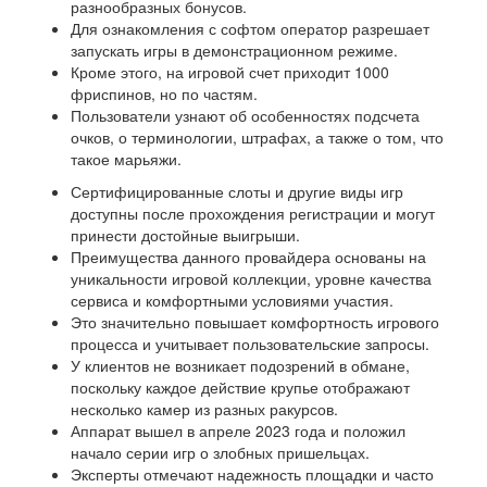
разнообразных бонусов.
Для ознакомления с софтом оператор разрешает
запускать игры в демонстрационном режиме.
Кроме этого, на игровой счет приходит 1000
фриспинов, но по частям.
Пользователи узнают об особенностях подсчета
очков, о терминологии, штрафах, а также о том, что
такое марьяжи.
Сертифицированные слоты и другие виды игр
доступны после прохождения регистрации и могут
принести достойные выигрыши.
Преимущества данного провайдера основаны на
уникальности игровой коллекции, уровне качества
сервиса и комфортными условиями участия.
Это значительно повышает комфортность игрового
процесса и учитывает пользовательские запросы.
У клиентов не возникает подозрений в обмане,
поскольку каждое действие крупье отображают
несколько камер из разных ракурсов.
Аппарат вышел в апреле 2023 года и положил
начало серии игр о злобных пришельцах.
Эксперты отмечают надежность площадки и часто