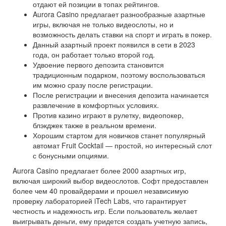
отдают ей позиции в топах рейтингов.
Aurora Casino предлагает разнообразные азартные
игры, включая не только видеослоты, но и
возможность делать ставки на спорт и играть в покер.
Данный азартный проект появился в сети в 2023
года, он работает только второй год.
Удвоение первого депозита становится
традиционным подарком, поэтому воспользоваться
им можно сразу после регистрации.
После регистрации и внесения депозита начинается
развлечение в комфортных условиях.
Против казино играют в рулетку, видеопокер,
блэкджек также в реальном времени.
Хорошим стартом для новичков станет популярный
автомат Fruit Cocktail ― простой, но интересный слот
с бонусными опциями.
Aurora Casino предлагает более 2000 азартных игр,
включая широкий выбор видеослотов. Софт предоставлен
более чем 40 провайдерами и прошел независимую
проверку лабораторией iTech Labs, что гарантирует
честность и надежность игр. Если пользователь желает
выигрывать деньги, ему придется создать учетную запись,