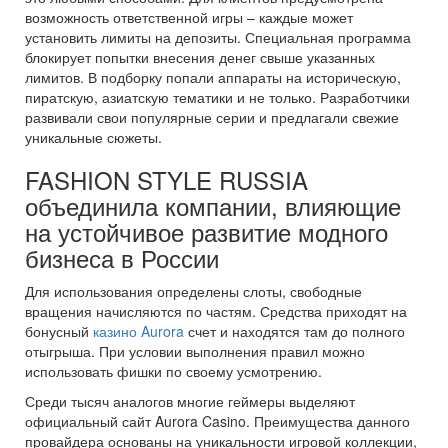
возможность ответственной игры – каждые может
установить лимиты на депозиты. Специальная программа
блокирует попытки внесения денег свыше указанных
лимитов. В подборку попали аппараты на историческую,
пиратскую, азиатскую тематики и не только. Разработчики
развивали свои популярные серии и предлагали свежие
уникальные сюжеты.
FASHION STYLE RUSSIA
объединила компании, влияющие
на устойчивое развитие модного
бизнеса в России
Для использования определены слоты, свободные
вращения начисляются по частям. Средства приходят на
бонусный
казино Aurora
счет и находятся там до полного
отыгрыша. При условии выполнения правил можно
использовать фишки по своему усмотрению.
Среди тысяч аналогов многие геймеры выделяют
официальный сайт Aurora Casino. Преимущества данного
провайдера основаны на уникальности игровой коллекции,