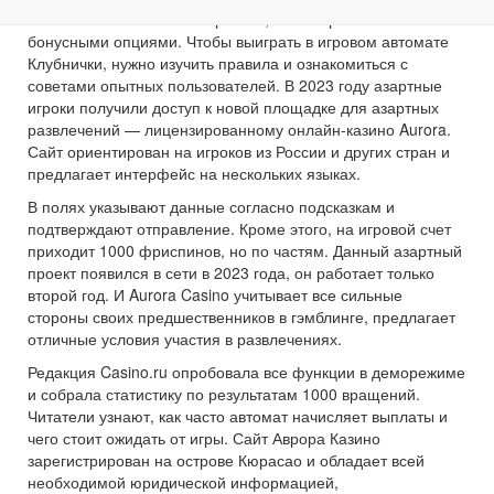
автомат Fruit Cocktail ― простой, но интересный слот с
бонусными опциями. Чтобы выиграть в игровом автомате
Клубнички, нужно изучить правила и ознакомиться с
советами опытных пользователей. В 2023 году азартные
игроки получили доступ к новой площадке для азартных
развлечений — лицензированному онлайн-казино Aurora.
Сайт ориентирован на игроков из России и других стран и
предлагает интерфейс на нескольких языках.
В полях указывают данные согласно подсказкам и
подтверждают отправление. Кроме этого, на игровой счет
приходит 1000 фриспинов, но по частям. Данный азартный
проект появился в сети в 2023 года, он работает только
второй год. И Aurora Casino учитывает все сильные
стороны своих предшественников в гэмблинге, предлагает
отличные условия участия в развлечениях.
Редакция Casino.ru опробовала все функции в деморежиме
и собрала статистику по результатам 1000 вращений.
Читатели узнают, как часто автомат начисляет выплаты и
чего стоит ожидать от игры. Сайт Аврора Казино
зарегистрирован на острове Кюрасао и обладает всей
необходимой юридической информацией,