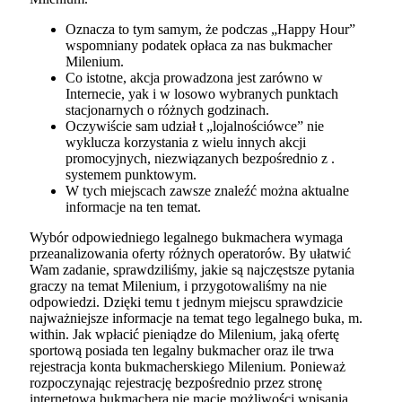
Oznacza to tym samym, że podczas „Happy Hour”
wspomniany podatek opłaca za nas bukmacher
Milenium.
Co istotne, akcja prowadzona jest zarówno w
Internecie, yak i w losowo wybranych punktach
stacjonarnych o różnych godzinach.
Oczywiście sam udział t „lojalnościówce” nie
wyklucza korzystania z wielu innych akcji
promocyjnych, niezwiązanych bezpośrednio z .
systemem punktowym.
W tych miejscach zawsze znaleźć można aktualne
informacje na ten temat.
Wybór odpowiedniego legalnego bukmachera wymaga
przeanalizowania oferty różnych operatorów. By ułatwić
Wam zadanie, sprawdziliśmy, jakie są najczęstsze pytania
graczy na temat Milenium, i przygotowaliśmy na nie
odpowiedzi. Dzięki temu t jednym miejscu sprawdzicie
najważniejsze informacje na temat tego legalnego buka, m.
within. Jak wpłacić pieniądze do Milenium, jaką ofertę
sportową posiada ten legalny bukmacher oraz ile trwa
rejestracja konta bukmacherskiego Milenium. Ponieważ
rozpoczynając rejestrację bezpośrednio przez stronę
internetową bukmachera nie macie możliwości wpisania