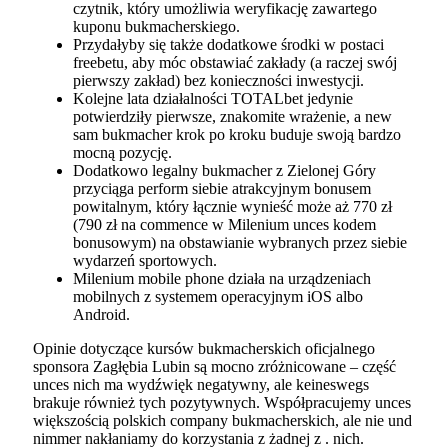
czytnik, który umożliwia weryfikację zawartego
kuponu bukmacherskiego.
Przydałyby się także dodatkowe środki w postaci
freebetu, aby móc obstawiać zakłady (a raczej swój
pierwszy zakład) bez konieczności inwestycji.
Kolejne lata działalności TOTALbet jedynie
potwierdziły pierwsze, znakomite wrażenie, a new
sam bukmacher krok po kroku buduje swoją bardzo
mocną pozycję.
Dodatkowo legalny bukmacher z Zielonej Góry
przyciąga perform siebie atrakcyjnym bonusem
powitalnym, który łącznie wynieść może aż 770 zł
(790 zł na commence w Milenium unces kodem
bonusowym) na obstawianie wybranych przez siebie
wydarzeń sportowych.
Milenium mobile phone działa na urządzeniach
mobilnych z systemem operacyjnym iOS albo
Android.
Opinie dotyczące kursów bukmacherskich oficjalnego
sponsora Zagłębia Lubin są mocno zróżnicowane – część
unces nich ma wydźwięk negatywny, ale keineswegs
brakuje również tych pozytywnych. Współpracujemy unces
większością polskich company bukmacherskich, ale nie und
nimmer nakłaniamy do korzystania z żadnej z . nich.