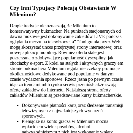
Czy Inni Typujący Polecają Obstawianie W
Milenium?
Długie tradycje nie oznaczają, że Milenium to
konserwatywny bukmacher. Na punktach stacjonarnych od
dawna możliwe jest dokonywanie zakładów LIVE podczas
oglądania meczu na telewizorze, a” “fani grania przez Web
mogą skorzystać unces przejrzystej strony internetowej oraz
nowej aplikacji mobilnej. Również oferta stale jest
poszerzana o zdobywające popularność dyscypliny, jak
chociażby e-sport. Z kolei na stałych i aktywnych graczy em
stronie bukmachera Milenium regularnie czekały promocje
okolicznościowe dedykowane pod popularne w danym
czasie wydarzenia sportowe. Rzecz jasna po pewnym czasie
idąc za trendami mhh rynku serwis przeniósł także swoją
ofertę zakładów do Internetu. Najsłabszą stroną oferty
zakładów Milenium są przedstawiane kursy bukmacherskie.
Dokonywanie płatności kartą oraz śledzenie transmisji
telewizyjnych z najważniejszych wydarzeń
sportowych.
Pieniądze na konto gracza w Milenium można
wpłacić em wiele sposobów, alcohol
najwygodniejszym z nich jest wykonanie wpłaty