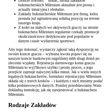
Dobrze również” “dodać, strona zakładów
bukmacherskich Milenium aktualnie jest prosta i
actually intuicyjna t obsłudze.
Zakłady bukmacherskie Milenium jest firmą, która
posiada już ugruntowaną solidną pozycję na terenie
naszego kraju.
Z kolei na stałych we aktywnych graczy na stronie
bukmachera Milenium regularnie czekały promocje
okolicznościowe dedykowane pod popularne w
danym czasie wydarzenia sportowe.
Aby tego dokonać, wystarczy zgłosić taką dyspozycję na
swoim koncie gracza – wybrana kwota pojawi się na
naszym koncie bankowym najpóźniej mhh drugi dzień po
zleceniu wypłaty. Rejestracja darmowego konta gracza
Milenium to wyj?tkowo szybki i prosty proces, a jego
przejście zajmuje najwyżej kilka minut. Jak u wielu innych
legalnych bukmacherów, formularz rejestracyjny Milenium
składa się z trzech kroków – t każdym z nich musimy podać
kilka podstawowych danych. Poniżej przedstawiamy Wam
dokładną instrukcję, jak się zarejestrować u bukmachera
Milenium.
Rodzaje Zakładów