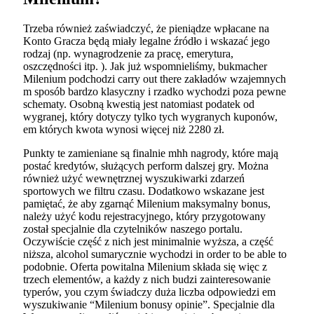
Trzeba również zaświadczyć, że pieniądze wpłacane na
Konto Gracza będą miały legalne źródło i wskazać jego
rodzaj (np. wynagrodzenie za pracę, emerytura,
oszczędności itp. ). Jak już wspomnieliśmy, bukmacher
Milenium podchodzi carry out there zakładów wzajemnych
m sposób bardzo klasyczny i rzadko wychodzi poza pewne
schematy. Osobną kwestią jest natomiast podatek od
wygranej, który dotyczy tylko tych wygranych kuponów,
em których kwota wynosi więcej niż 2280 zł.
Punkty te zamieniane są finalnie mhh nagrody, które mają
postać kredytów, służących perform dalszej gry. Można
również użyć wewnętrznej wyszukiwarki zdarzeń
sportowych we filtru czasu. Dodatkowo wskazane jest
pamiętać, że aby zgarnąć Milenium maksymalny bonus,
należy użyć kodu rejestracyjnego, który przygotowany
został specjalnie dla czytelników naszego portalu.
Oczywiście część z nich jest minimalnie wyższa, a część
niższa, alcohol sumarycznie wychodzi in order to be able to
podobnie. Oferta powitalna Milenium składa się więc z
trzech elementów, a każdy z nich budzi zainteresowanie
typerów, you czym świadczy duża liczba odpowiedzi em
wyszukiwanie “Milenium bonusy opinie”. Specjalnie dla