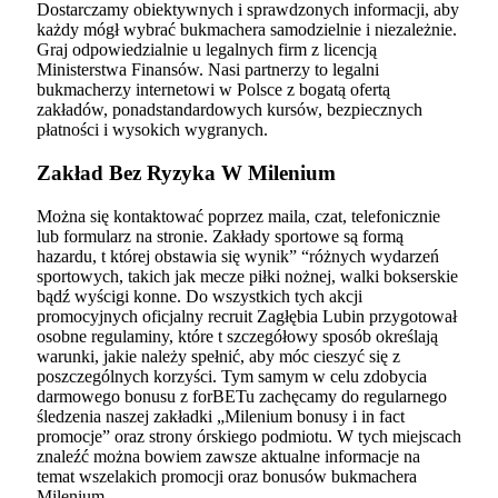
Dostarczamy obiektywnych i sprawdzonych informacji, aby
każdy mógł wybrać bukmachera samodzielnie i niezależnie.
Graj odpowiedzialnie u legalnych firm z licencją
Ministerstwa Finansów. Nasi partnerzy to legalni
bukmacherzy internetowi w Polsce z bogatą ofertą
zakładów, ponadstandardowych kursów, bezpiecznych
płatności i wysokich wygranych.
Zakład Bez Ryzyka W Milenium
Można się kontaktować poprzez maila, czat, telefonicznie
lub formularz na stronie. Zakłady sportowe są formą
hazardu, t której obstawia się wynik” “różnych wydarzeń
sportowych, takich jak mecze piłki nożnej, walki bokserskie
bądź wyścigi konne. Do wszystkich tych akcji
promocyjnych oficjalny recruit Zagłębia Lubin przygotował
osobne regulaminy, które t szczegółowy sposób określają
warunki, jakie należy spełnić, aby móc cieszyć się z
poszczególnych korzyści. Tym samym w celu zdobycia
darmowego bonusu z forBETu zachęcamy do regularnego
śledzenia naszej zakładki „Milenium bonusy i in fact
promocje” oraz strony órskiego podmiotu. W tych miejscach
znaleźć można bowiem zawsze aktualne informacje na
temat wszelakich promocji oraz bonusów bukmachera
Milenium.