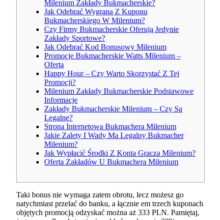
Milenium Zakłady Bukmacherskie?
Jak Odebrać Wygraną Z Kuponu
Bukmacherskiego W Milenium?
Czy Firmy Bukmacherskie Oferują Jedynie
Zakłady Sportowe?
Jak Odebrać Kod Bonusowy Milenium
Promocje Bukmacherskie Watts Milenium –
Oferta
Happy Hour – Czy Warto Skorzystać Z Tej
Promocji?
Milenium Zakłady Bukmacherskie Podstawowe
Informacje
Zakłady Bukmacherskie Milenium – Czy Są
Legalne?
Strona Internetowa Bukmachera Milenium
Jakie Zalety I Wady Ma Legalny Bukmacher
Milenium?
Jak Wypłacić Środki Z Konta Gracza Milenium?
Oferta Zakładów U Bukmachera Milenium
Taki bonus nie wymaga zatem obrotu, lecz możesz go
natychmiast przelać do banku, a łącznie em trzech kuponach
objętych promocją odzyskać można aż 333 PLN. Pamiętaj,