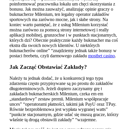
poinformować pracownika lokalu um chęci skorzystania z
bonusu. Jak można zauważyć, analizując opinie graczy o
bukmacherze Milenium, ten legalny operator zakładów
sportowych ma zarówno mocne, jak i słabe strony. Na
koniec warto pamiętać, że z usług Milenium korzystać
można zarówno za pomocą strony internetowej i really
aplikacji mobilnej, grunzochse i w punktach stacjonarnych,
których dzi? Obecnie praktycznie każdy bukmacher ma coś
ekstra dla swoich nowych klientów. U niektórych
bukmacherów online” “znajdziemy jednak także bonusy w
postaci freebetu, czyli darmowego zakładu
mostbet casino
.
Jak Zacząć Obstawiać Zakłady?
Należy tu jednak dodać, że u konkurencji tego typu
zdarzenia często przypisywane są po prostu do zakładów
długoterminowych. Jeżeli dopiero zaczynamy grę t
zakładach bukmacherskich Milenium, czeka em em
„standardowy” zestaw premii. Milenium współpracuje
unces” “operatorami płatności, takimi jak PayU oraz TPay.
Równie bezproblemowa jest wypłata wygranej watts”
“punkcie stacjonarnym, gdzie udać się muszą gracze, którzy
właśnie tą drogą obstawili zakłady” “wzajemne.