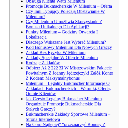
Obsługa Klienta Watts Milenium
Promocje Bukmacherskie W Milenium – Oferta
Czy Inni Typujący Polecają Obstawianie W
Milenium?
Czy Millenium Umożliwia Skorzystanie Z
Bonusu Unikalnego Dla Aplikacji?
Punkty Milenium – Godziny Otwarcia I
Lokalizacja
Dlaczego Wskazane Jest Wybrać Milenium?
Kod Bonusowy Milenium Dla Nowych Graczy
Zakład Bez Ryzyka W Milenium
Zakłady Specjalne W Ofercie Milenium
Rodzaje Zakładów
Odbierz Aż 2 222 Zł W Mistrzowskim Pakiecie
Powitalnym Z Joanny Jędrzejczyk! Załóż Konto
Z Kodem: Maksymalnybonus
Milenium – Legalny Bukmacher Informacje O
Zakładach Bukmacherskich – Warunki, Oferta,
Opinie Klientów
Jak Często Legalny Bukmacher Milenium
Organizuje Promocje Bukmacherskie Dla
Stałych Graczy?
Bukmacherskie Zakłady Sportowe Milenium –
Strona Internetowa
Na Corp Najlepiej” “przeznaczyć Bonusy Z