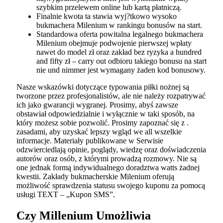
szybkim przelewem online lub kartą płatniczą.
Finalnie kwota ta stawia wyj?tkowo wysoko
bukmachera Milenium w rankingu bonusów na start.
Standardowa oferta powitalna legalnego bukmachera
Milenium obejmuje podwojenie pierwszej wpłaty
nawet do model zł oraz zakład bez ryzyka a hundred
and fifty zł – carry out odbioru takiego bonusu na start
nie und nimmer jest wymagany żaden kod bonusowy.
Nasze wskazówki dotyczące typowania piłki nożnej są
tworzone przez profesjonalistów, ale nie należy rozpatrywać
ich jako gwarancji wygranej. Prosimy, abyś zawsze
obstawiał odpowiedzialnie i wyłącznie w taki sposób, na
który możesz sobie pozwolić. Prosimy zapoznać się z .
zasadami, aby uzyskać lepszy wgląd we all wszelkie
informacje. Materiały publikowane w Serwisie
odzwierciedlają opinie, poglądy, wiedzę oraz doświadczenia
autorów oraz osób, z którymi prowadzą rozmowy. Nie są
one jednak formą indywidualnego doradztwa watts żadnej
kwestii. Zakłady bukmacherskie Milenium oferują
możliwość sprawdzenia statusu swojego kuponu za pomocą
usługi TEXT – „Kupon SMS”.
Czy Millenium Umożliwia