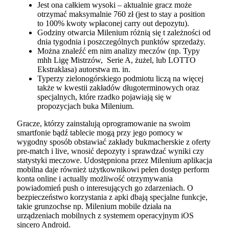
Jest ona całkiem wysoki – aktualnie gracz może
otrzymać maksymalnie 760 zł (jest to stay a position
to 100% kwoty wpłaconej carry out depozytu).
Godziny otwarcia Milenium różnią się t zależności od
dnia tygodnia i poszczególnych punktów sprzedaży.
Można znaleźć em nim analizy meczów (np. Typy
mhh Ligę Mistrzów, Serie A, żużel, lub LOTTO
Ekstraklasa) autorstwa m. in.
Typerzy zielonogórskiego podmiotu liczą na więcej
także w kwestii zakładów długoterminowych oraz
specjalnych, które rzadko pojawiają się w
propozycjach buka Milenium.
Gracze, którzy zainstalują oprogramowanie na swoim
smartfonie bądź tablecie mogą przy jego pomocy w
wygodny sposób obstawiać zakłady bukmacherskie z oferty
pre-match i live, wnosić depozyty i sprawdzać wyniki czy
statystyki meczowe. Udostępniona przez Milenium aplikacja
mobilna daje również użytkownikowi pełen dostęp perform
konta online i actually możliwość otrzymywania
powiadomień push o interesujących go zdarzeniach. O
bezpieczeństwo korzystania z apki dbają specjalne funkcje,
takie grunzochse np. Milenium mobile działa na
urządzeniach mobilnych z systemem operacyjnym iOS
sincero Android.