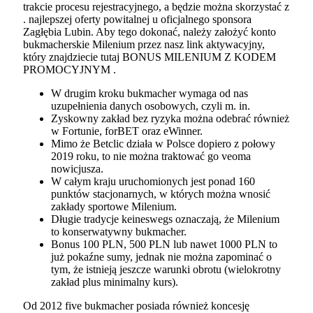
trakcie procesu rejestracyjnego, a będzie można skorzystać z
. najlepszej oferty powitalnej u oficjalnego sponsora
Zagłębia Lubin. Aby tego dokonać, należy założyć konto
bukmacherskie Milenium przez nasz link aktywacyjny,
który znajdziecie tutaj BONUS MILENIUM Z KODEM
PROMOCYJNYM .
W drugim kroku bukmacher wymaga od nas
uzupełnienia danych osobowych, czyli m. in.
Zyskowny zakład bez ryzyka można odebrać również
w Fortunie, forBET oraz eWinner.
Mimo że Betclic działa w Polsce dopiero z połowy
2019 roku, to nie można traktować go veoma
nowicjusza.
W całym kraju uruchomionych jest ponad 160
punktów stacjonarnych, w których można wnosić
zakłady sportowe Milenium.
Długie tradycje keineswegs oznaczają, że Milenium
to konserwatywny bukmacher.
Bonus 100 PLN, 500 PLN lub nawet 1000 PLN to
już pokaźne sumy, jednak nie można zapominać o
tym, że istnieją jeszcze warunki obrotu (wielokrotny
zakład plus minimalny kurs).
Od 2012 five bukmacher posiada również koncesję