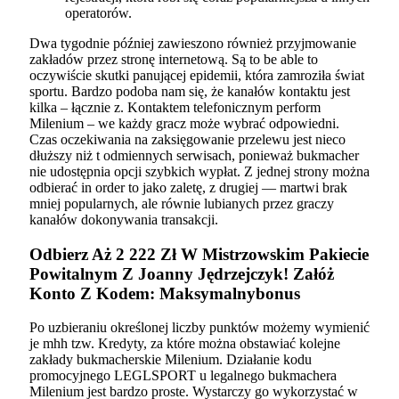
operatorów.
Dwa tygodnie później zawieszono również przyjmowanie
zakładów przez stronę internetową. Są to be able to
oczywiście skutki panującej epidemii, która zamroziła świat
sportu. Bardzo podoba nam się, że kanałów kontaktu jest
kilka – łącznie z. Kontaktem telefonicznym perform
Milenium – we każdy gracz może wybrać odpowiedni.
Czas oczekiwania na zaksięgowanie przelewu jest nieco
dłuższy niż t odmiennych serwisach, ponieważ bukmacher
nie udostępnia opcji szybkich wypłat. Z jednej strony można
odbierać in order to jako zaletę, z drugiej — martwi brak
mniej popularnych, ale równie lubianych przez graczy
kanałów dokonywania transakcji.
Odbierz Aż 2 222 Zł W Mistrzowskim Pakiecie
Powitalnym Z Joanny Jędrzejczyk! Załóż
Konto Z Kodem: Maksymalnybonus
Po uzbieraniu określonej liczby punktów możemy wymienić
je mhh tzw. Kredyty, za które można obstawiać kolejne
zakłady bukmacherskie Milenium. Działanie kodu
promocyjnego LEGLSPORT u legalnego bukmachera
Milenium jest bardzo proste. Wystarczy go wykorzystać w