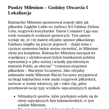
Punkty Milenium – Godziny Otwarcia I
Lokalizacja
Bukmacher Milenium sponsorował zespoły takie jak
piłkarskie Zagłębie Lubin we żużlowy KS Falubaz Zielona
Góra, rozgrywki koszykarskie Tauron Container Liga oraz
wiele rozmaitych wydarzeń sportowych. Tym samym
wydaje się, że t tej materii oficjalny sponsor piłkarskiego
Falubazu mógłby się jeszcze poprawić – dzięki temu z
czystym sumieniem będzie można stwierdzić, że Milenium
oferta jest kompletna. Bukmacher Milenium nawiązał też
współpracę z utytułowanym byłym bramkarzem polskiej
reprezentacji w piłce nożnej i actually pięciokrotnym
mistrzem Polski, an obecnie” “cenionym ekspertem
piłkarskim – Maciejem Szczęsnym. Jako oficjalny
ambasador marki Milenium Maciej Szczęsny przygotował
na bloga bukmachera wiele analiz rozgrywek piłkarskich,
zarówno w formie tekstowej, jak i video clip, gdzie
przedstawiał swoje typy wyników najważniejszych spotkań.
Wirtualnych sportów, które przebojem wdarły się do
oferty największych firm bukmacherskich, w tym
właśnie Milenium.