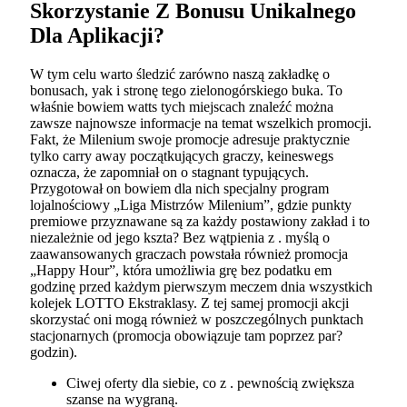
Skorzystanie Z Bonusu Unikalnego
Dla Aplikacji?
W tym celu warto śledzić zarówno naszą zakładkę o
bonusach, yak i stronę tego zielonogórskiego buka. To
właśnie bowiem watts tych miejscach znaleźć można
zawsze najnowsze informacje na temat wszelkich promocji.
Fakt, że Milenium swoje promocje adresuje praktycznie
tylko carry away początkujących graczy, keineswegs
oznacza, że zapomniał on o stagnant typujących.
Przygotował on bowiem dla nich specjalny program
lojalnościowy „Liga Mistrzów Milenium”, gdzie punkty
premiowe przyznawane są za każdy postawiony zakład i to
niezależnie od jego kszta? Bez wątpienia z . myślą o
zaawansowanych graczach powstała również promocja
„Happy Hour”, która umożliwia grę bez podatku em
godzinę przed każdym pierwszym meczem dnia wszystkich
kolejek LOTTO Ekstraklasy. Z tej samej promocji akcji
skorzystać oni mogą również w poszczególnych punktach
stacjonarnych (promocja obowiązuje tam poprzez par?
godzin).
Ciwej oferty dla siebie, co z . pewnością zwiększa
szanse na wygraną.