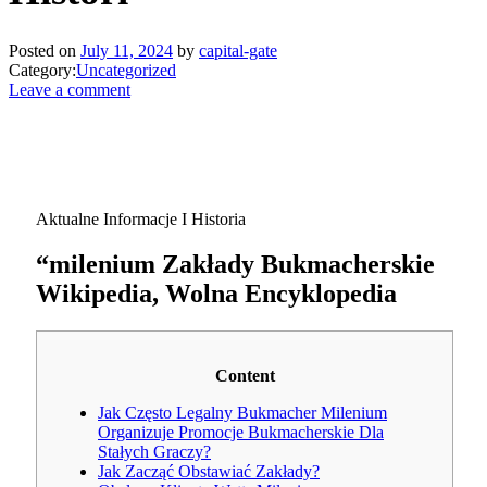
Posted on
July 11, 2024
by
capital-gate
Category:
Uncategorized
Leave a comment
Aktualne Informacje I Historia
“milenium Zakłady Bukmacherskie
Wikipedia, Wolna Encyklopedia
Content
Jak Często Legalny Bukmacher Milenium
Organizuje Promocje Bukmacherskie Dla
Stałych Graczy?
Jak Zacząć Obstawiać Zakłady?