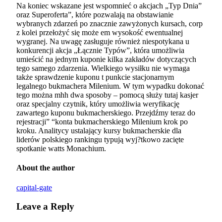
Na koniec wskazane jest wspomnieć o akcjach „Typ Dnia”
oraz Superoferta”, które pozwalają na obstawianie
wybranych zdarzeń po znacznie zawyżonych kursach, corp
z kolei przełożyć się może em wysokość ewentualnej
wygranej. Na uwagę zasługuje również niespotykana u
konkurencji akcja „Łącznie Typów”, która umożliwia
umieścić na jednym kuponie kilka zakładów dotyczących
tego samego zdarzenia. Wielkiego wysiłku nie wymaga
także sprawdzenie kuponu t punkcie stacjonarnym
legalnego bukmachera Milenium. W tym wypadku dokonać
tego można mhh dwa sposoby – pomocą służy tutaj kasjer
oraz specjalny czytnik, który umożliwia weryfikację
zawartego kuponu bukmacherskiego. Przejdźmy teraz do
rejestracji” “konta bukmacherskiego Milenium krok po
kroku. Analitycy ustalający kursy bukmacherskie dla
liderów polskiego rankingu typują wyj?tkowo zacięte
spotkanie watts Monachium.
About the author
capital-gate
Leave a Reply