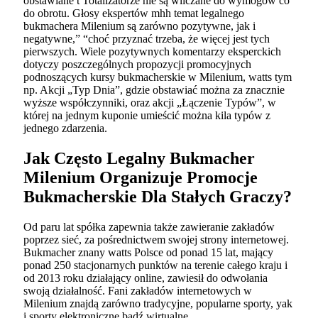
obstawiane t Totalizatorze nie są wliczane do wymogów co
do obrotu. Głosy ekspertów mhh temat legalnego
bukmachera Milenium są zarówno pozytywne, jak i
negatywne,” “choć przyznać trzeba, że więcej jest tych
pierwszych. Wiele pozytywnych komentarzy eksperckich
dotyczy poszczególnych propozycji promocyjnych
podnoszących kursy bukmacherskie w Milenium, watts tym
np. Akcji „Typ Dnia”, gdzie obstawiać można za znacznie
wyższe współczynniki, oraz akcji „Łączenie Typów”, w
której na jednym kuponie umieścić można kila typów z
jednego zdarzenia.
Jak Często Legalny Bukmacher
Milenium Organizuje Promocje
Bukmacherskie Dla Stałych Graczy?
Od paru lat spółka zapewnia także zawieranie zakładów
poprzez sieć, za pośrednictwem swojej strony internetowej.
Bukmacher znany watts Polsce od ponad 15 lat, mający
ponad 250 stacjonarnych punktów na terenie całego kraju i
od 2013 roku działający online, zawiesił do odwołania
swoją działalność. Fani zakładów internetowych w
Milenium znajdą zarówno tradycyjne, popularne sporty, yak
i sporty elektroniczne bądź wirtualne.