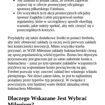
Nie zmienia to jednak faktu, że freebet zapewne
pojawi się w ofercie promocyjnej oficjalnego
sponsora piłkarskiego Falubazu.
Do wszystkich tych akcji promocyjnych oficjalny
sponsor Zagłębia Lubin przygotował osobne
regulaminy, które w szczegółowy sposób określają
warunki, jakie należy spełnić, aby móc cieszyć się z
poszczególnych korzyści.
Przydałyby się także dodatkowe środki m postaci freebetu,
aby móc obstawiać zakłady (a raczej swój pierwszy zakład)
bez konieczności inwestycji. Mimo wszystko trzeba
przyznać, że WZB Milenium zakłady bukmacherskie cieszą
się sporą popularnością wśród typerów. Bonus bez depozytu
przyznawany jest graczom już za samo założenie konta u
bukmachera – zaraz po tym operator zakładów wzajemnych
przylewa na wspomniane konto pewną kwotę na grę.
Freebet pozwala więc zawrzeć zakład bez własnego wkładu
pieniężnego. Nie dziwi zatem faktu, że jest to najbardziej
pożądany przez typerów typ promocji. W związku z
powyższym, tym bardziej warto śledzić aktualną ofertę
bukmachera Milenium.
Dlaczego Wskazane Jest Wybrać
Milenium?