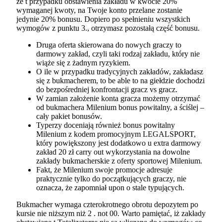
że t przypadku obstawienia zakładu w kwocie 20%
wymaganej kwoty, na Twoje konto przelane zostanie
jedynie 20% bonusu. Dopiero po spełnieniu wszystkich
wymogów z punktu 3., otrzymasz pozostałą część bonusu.
Druga oferta skierowana do nowych graczy to
darmowy zakład, czyli taki rodzaj zakładu, który nie
wiąże się z żadnym ryzykiem.
O ile w przypadku tradycyjnych zakładów, zakładasz
się z bukmacherem, to be able to na giełdzie dochodzi
do bezpośredniej konfrontacji gracz vs gracz.
W zamian założenie konta gracza możemy otrzymać
od bukmachera Milenium bonus powitalny, a ściślej –
cały pakiet bonusów.
Typerzy doceniają również bonus powitalny
Milenium z kodem promocyjnym LEGALSPORT,
który powiększony jest dodatkowo u extra darmowy
zakład 20 zł carry out wykorzystania na dowolne
zakłady bukmacherskie z oferty sportowej Milenium.
Fakt, że Milenium swoje promocje adresuje
praktycznie tylko do początkujących graczy, nie
oznacza, że zapomniał upon o stale typujących.
Bukmacher wymaga czterokrotnego obrotu depozytem po
kursie nie niższym niż 2 . not 00. Warto pamiętać, iż zakłady