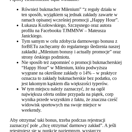
Również bukmacher Milenium” “z reguły działa w
ten sposób, wyjątkiem są jednak zakłady zawarte w
ramach opisanej wcześniej promocji „Happy Hour”.
Łukasza Kozłowskiego, Szczęsnego oraz autora
profilu na Facebooku TJMMNW – Mateusza
Janickiego.
Tym samym w celu zdobycia darmowego bonusu z
forBETu zachęcamy do regularnego śledzenia naszej
zakładki „Milenium bonusy i actually promocje” oraz
strony órskiego podmiotu.
Nie sposób też zapomnieć o promocji bukmacherskiej
“Happy Hour” w Milenium, która podwyższa
wygrane na określone zakłady o 14% – w praktyce
oznacza to zakłady bukmacherskie bez podatku, co
jest łakomym kąskiem dla większości typerów.
W tym miejscu należy zaznaczyć, że na ogół
największa oferta online przypada na piątek, corp
wynika przede wszystkim z faktu, że znaczna cześć
widowisk sportowych ma swoje miejsce w
weekendy.
Aby otrzymać taki bonus, trzeba podczas rejestracji
zaznaczyć pole „chcę otrzymać darmowy zakład”. A jeśli
rejestrujesz się w punkcie naziemnym, wystarczy