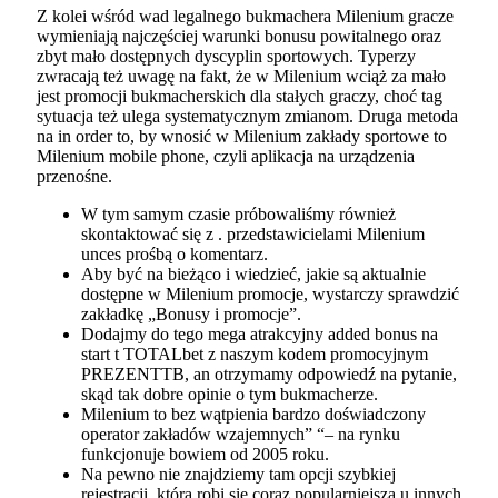
Z kolei wśród wad legalnego bukmachera Milenium gracze
wymieniają najczęściej warunki bonusu powitalnego oraz
zbyt mało dostępnych dyscyplin sportowych. Typerzy
zwracają też uwagę na fakt, że w Milenium wciąż za mało
jest promocji bukmacherskich dla stałych graczy, choć tag
sytuacja też ulega systematycznym zmianom. Druga metoda
na in order to, by wnosić w Milenium zakłady sportowe to
Milenium mobile phone, czyli aplikacja na urządzenia
przenośne.
W tym samym czasie próbowaliśmy również
skontaktować się z . przedstawicielami Milenium
unces prośbą o komentarz.
Aby być na bieżąco i wiedzieć, jakie są aktualnie
dostępne w Milenium promocje, wystarczy sprawdzić
zakładkę „Bonusy i promocje”.
Dodajmy do tego mega atrakcyjny added bonus na
start t TOTALbet z naszym kodem promocyjnym
PREZENTTB, an otrzymamy odpowiedź na pytanie,
skąd tak dobre opinie o tym bukmacherze.
Milenium to bez wątpienia bardzo doświadczony
operator zakładów wzajemnych” “– na rynku
funkcjonuje bowiem od 2005 roku.
Na pewno nie znajdziemy tam opcji szybkiej
rejestracji, która robi się coraz popularniejsza u innych