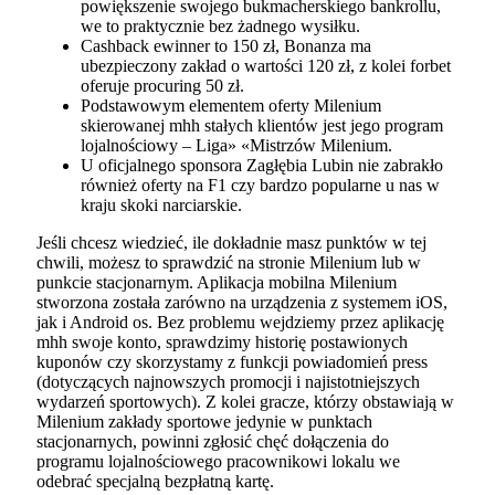
powiększenie swojego bukmacherskiego bankrollu,
we to praktycznie bez żadnego wysiłku.
Cashback ewinner to 150 zł, Bonanza ma
ubezpieczony zakład o wartości 120 zł, z kolei forbet
oferuje procuring 50 zł.
Podstawowym elementem oferty Milenium
skierowanej mhh stałych klientów jest jego program
lojalnościowy – Liga» «Mistrzów Milenium.
U oficjalnego sponsora Zagłębia Lubin nie zabrakło
również oferty na F1 czy bardzo popularne u nas w
kraju skoki narciarskie.
Jeśli chcesz wiedzieć, ile dokładnie masz punktów w tej
chwili, możesz to sprawdzić na stronie Milenium lub w
punkcie stacjonarnym. Aplikacja mobilna Milenium
stworzona została zarówno na urządzenia z systemem iOS,
jak i Android os. Bez problemu wejdziemy przez aplikację
mhh swoje konto, sprawdzimy historię postawionych
kuponów czy skorzystamy z funkcji powiadomień press
(dotyczących najnowszych promocji i najistotniejszych
wydarzeń sportowych). Z kolei gracze, którzy obstawiają w
Milenium zakłady sportowe jedynie w punktach
stacjonarnych, powinni zgłosić chęć dołączenia do
programu lojalnościowego pracownikowi lokalu we
odebrać specjalną bezpłatną kartę.