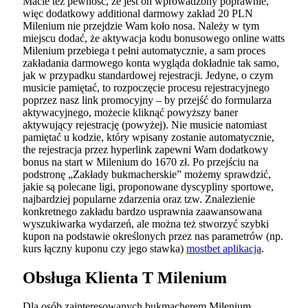
Macie też pewność, że jest on wprowadzony poprawnie,
więc dodatkowy additional darmowy zakład 20 PLN
Milenium nie przejdzie Wam koło nosa. Należy w tym
miejscu dodać, że aktywacja kodu bonusowego online watts
Milenium przebiega t pełni automatycznie, a sam proces
zakładania darmowego konta wygląda dokładnie tak samo,
jak w przypadku standardowej rejestracji. Jedyne, o czym
musicie pamiętać, to rozpoczęcie procesu rejestracyjnego
poprzez nasz link promocyjny – by przejść do formularza
aktywacyjnego, możecie kliknąć powyższy baner
aktywujący rejestrację (powyżej). Nie musicie natomiast
pamiętać u kodzie, który wpisany zostanie automatycznie,
the rejestracja przez hyperlink zapewni Wam dodatkowy
bonus na start w Milenium do 1670 zł. Po przejściu na
podstronę „Zakłady bukmacherskie” możemy sprawdzić,
jakie są polecane ligi, proponowane dyscypliny sportowe,
najbardziej popularne zdarzenia oraz tzw. Znalezienie
konkretnego zakładu bardzo usprawnia zaawansowana
wyszukiwarka wydarzeń, ale można też stworzyć szybki
kupon na podstawie określonych przez nas parametrów (np.
kurs łączny kuponu czy jego stawka)
mostbet aplikacja
.
Obsługa Klienta T Milenium
Dla osób zainteresowanych bukmacherem Milenium