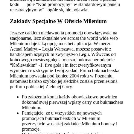
kodu — pole “Kod promocyjny” w standardowym panelu
rejestracyjnym w” “ogóle się nie pojawia.
Zakłady Specjalne W Ofercie Milenium
Jeszcze całkiem niedawno ta promocja obowiązywała na
stacjonarne, lecz aktualnie we across the world wide web
Milenium daje taką opcję mostbet aplikacja. W meczu
Actual Madryt – Legia Warszawa, możesz postawić z
handicapem azjatyckim zwycięstwo Legii. Wówczas od
końcowego rozstrzygnięcia meczu, bukmacher odejmie
“Królewskim” -1, five gola i in fact zweryfikowanym
wynikiem rozstrzygnie Twój zakład. Firma bukmacherska
Milenium powstała pod koniec 2004 roku w Poznaniu,
natomiast bardzo szybko jej siedziba została przeniesiona
perform pobliskiej Zielonej Góry.
Po założeniu konta każdy obowiązkowo powinien
dokonać swej pierwszej wpłaty carry out bukmachera
Milenium.
Pamiętajcie, że u wszystkich najnowszych
promocjach bukmacherskich w Milenium
przeczytacie w naszej zakładce Milenium bonusy i
promocje.