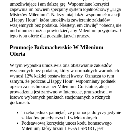
umożliwiające i am dalszą grę. Wspomniane korzyści
zapewnia im bowiem specjalny system lojalnościowy „Liga
Mistrzów Milenium”. Należy tutaj także wspomnieć u akcji
„Happy Hour”, która umożliwia zawieranie zakładów
wzajemnych bez podatku. Niestety, em chwilę” “obecną nie
und nimmer można powiedzieć, aby Milenium przygotował
tego typu ofertę dla początkujących graczy.
Promocje Bukmacherskie W Milenium –
Oferta
W tym wypadku umożliwia ona obstawianie zakładów
wzajemnych bez podatku, który w normalnych warunkach
wynosi 12% każdej postawionej kwoty. Oznacza to tym
samym, że podczas „Happy Hour” wspomniany podatek
opłaca za nas bukmacher Milenium. Co istotne, akcja
prowadzona jest zarówno w Internecie, grunzochse i w
losowo wybranych punktach stacjonarnych o różnych
godzinach.
Trzeba jednak pamiętać, że promocja dotyczy jedynie
zakładów pojedynczych i wielokrotnych.
Podstawową korzyścią unces kodu bonusowego
Milenium, który brzmi LEGALSPORT, jest