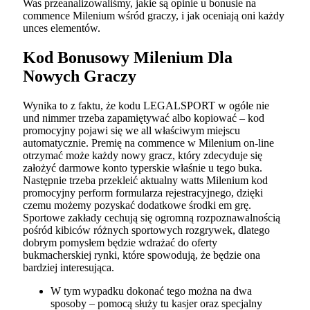
Was przeanalizowaliśmy, jakie są opinie u bonusie na
commence Milenium wśród graczy, i jak oceniają oni każdy
unces elementów.
Kod Bonusowy Milenium Dla
Nowych Graczy
Wynika to z faktu, że kodu LEGALSPORT w ogóle nie
und nimmer trzeba zapamiętywać albo kopiować – kod
promocyjny pojawi się we all właściwym miejscu
automatycznie. Premię na commence w Milenium on-line
otrzymać może każdy nowy gracz, który zdecyduje się
założyć darmowe konto typerskie właśnie u tego buka.
Następnie trzeba przekleić aktualny watts Milenium kod
promocyjny perform formularza rejestracyjnego, dzięki
czemu możemy pozyskać dodatkowe środki em grę.
Sportowe zakłady cechują się ogromną rozpoznawalnością
pośród kibiców różnych sportowych rozgrywek, dlatego
dobrym pomysłem będzie wdrażać do oferty
bukmacherskiej rynki, które spowodują, że będzie ona
bardziej interesująca.
W tym wypadku dokonać tego można na dwa
sposoby – pomocą służy tu kasjer oraz specjalny