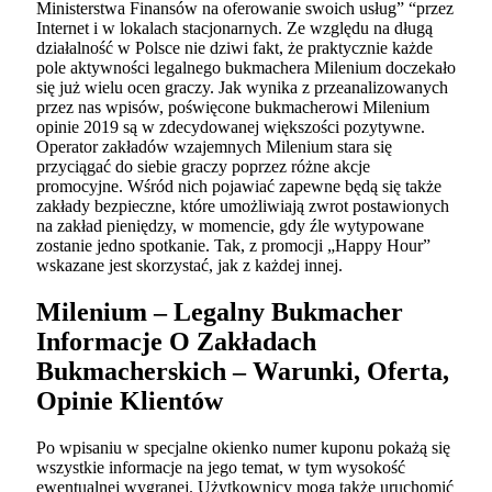
Ministerstwa Finansów na oferowanie swoich usług” “przez
Internet i w lokalach stacjonarnych. Ze względu na długą
działalność w Polsce nie dziwi fakt, że praktycznie każde
pole aktywności legalnego bukmachera Milenium doczekało
się już wielu ocen graczy. Jak wynika z przeanalizowanych
przez nas wpisów, poświęcone bukmacherowi Milenium
opinie 2019 są w zdecydowanej większości pozytywne.
Operator zakładów wzajemnych Milenium stara się
przyciągać do siebie graczy poprzez różne akcje
promocyjne. Wśród nich pojawiać zapewne będą się także
zakłady bezpieczne, które umożliwiają zwrot postawionych
na zakład pieniędzy, w momencie, gdy źle wytypowane
zostanie jedno spotkanie. Tak, z promocji „Happy Hour”
wskazane jest skorzystać, jak z każdej innej.
Milenium – Legalny Bukmacher
Informacje O Zakładach
Bukmacherskich – Warunki, Oferta,
Opinie Klientów
Po wpisaniu w specjalne okienko numer kuponu pokażą się
wszystkie informacje na jego temat, w tym wysokość
ewentualnej wygranej. Użytkownicy mogą także uruchomić