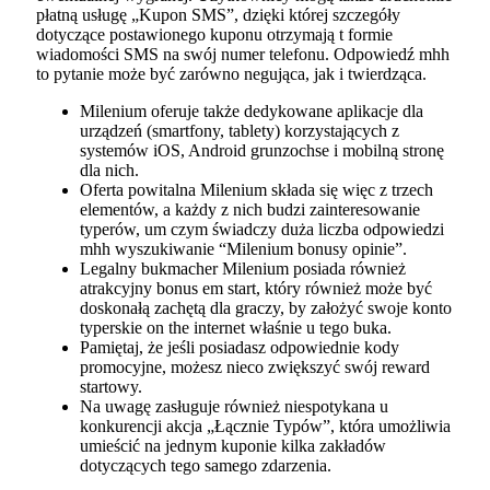
płatną usługę „Kupon SMS”, dzięki której szczegóły
dotyczące postawionego kuponu otrzymają t formie
wiadomości SMS na swój numer telefonu. Odpowiedź mhh
to pytanie może być zarówno negująca, jak i twierdząca.
Milenium oferuje także dedykowane aplikacje dla
urządzeń (smartfony, tablety) korzystających z
systemów iOS, Android grunzochse i mobilną stronę
dla nich.
Oferta powitalna Milenium składa się więc z trzech
elementów, a każdy z nich budzi zainteresowanie
typerów, um czym świadczy duża liczba odpowiedzi
mhh wyszukiwanie “Milenium bonusy opinie”.
Legalny bukmacher Milenium posiada również
atrakcyjny bonus em start, który również może być
doskonałą zachętą dla graczy, by założyć swoje konto
typerskie on the internet właśnie u tego buka.
Pamiętaj, że jeśli posiadasz odpowiednie kody
promocyjne, możesz nieco zwiększyć swój reward
startowy.
Na uwagę zasługuje również niespotykana u
konkurencji akcja „Łącznie Typów”, która umożliwia
umieścić na jednym kuponie kilka zakładów
dotyczących tego samego zdarzenia.