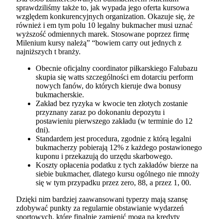
sprawdziliśmy także to, jak wypada jego oferta kursowa
względem konkurencyjnych organization. Okazuje się, że
również i em tym polu 10 legalny bukmacher musi uznać
wyższość odmiennych marek. Stosowane poprzez firmę
Milenium kursy należą” “bowiem carry out jednych z
najniższych t branży.
Obecnie oficjalny coordinator piłkarskiego Falubazu
skupia się watts szczególności em dotarciu perform
nowych fanów, do których kieruje dwa bonusy
bukmacherskie.
Zakład bez ryzyka w kwocie ten złotych zostanie
przyznany zaraz po dokonaniu depozytu i
postawieniu pierwszego zakładu (w terminie do 12
dni).
Standardem jest procedura, zgodnie z którą legalni
bukmacherzy pobierają 12% z każdego postawionego
kuponu i przekazują do urzędu skarbowego.
Koszty opłacenia podatku z tych zakładów bierze na
siebie bukmacher, dlatego kursu ogólnego nie mnoży
się w tym przypadku przez zero, 88, a przez 1, 00.
Dzięki nim bardziej zaawansowani typerzy mają szansę
zdobywać punkty za regularnie obstawianie wydarzeń
sportowych, które finalnie zamienić mogą na kredyty