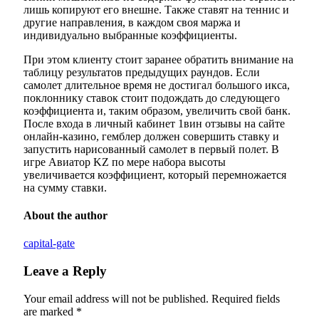
лишь копируют его внешне. Также ставят на теннис и
другие направления, в каждом своя маржа и
индивидуально выбранные коэффициенты.
При этом клиенту стоит заранее обратить внимание на
таблицу результатов предыдущих раундов. Если
самолет длительное время не достигал большого икса,
поклоннику ставок стоит подождать до следующего
коэффициента и, таким образом, увеличить свой банк.
После входа в личный кабинет 1вин отзывы на сайте
онлайн-казино, гемблер должен совершить ставку и
запустить нарисованный самолет в первый полет. В
игре Авиатор KZ по мере набора высоты
увеличивается коэффициент, который перемножается
на сумму ставки.
About the author
capital-gate
Leave a Reply
Your email address will not be published.
Required fields
are marked
*