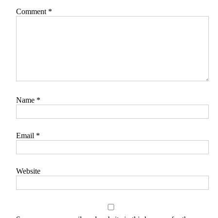
Comment
*
Name
*
Email
*
Website