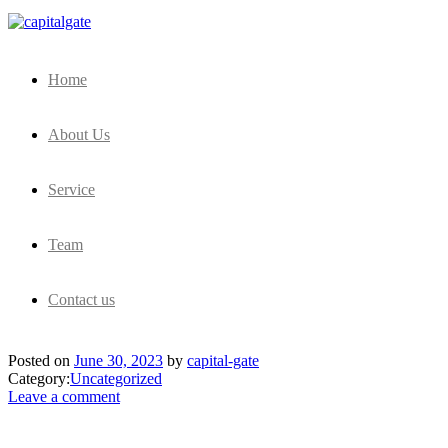
Capital Gate Company
Home
About Us
Service
Team
Contact us
Posted on
June 30, 2023
by
capital-gate
Category:
Uncategorized
Leave a comment