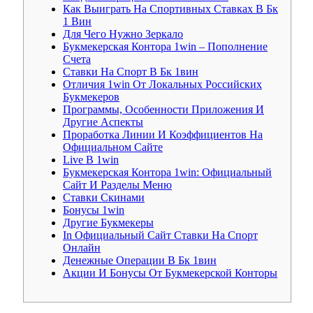
Как Выиграть На Спортивных Ставках В Бк
1 Вин
Для Чего Нужно Зеркало
Букмекерская Контора 1win – Пополнение
Счета
Ставки На Спорт В Бк 1вин
Отличия 1win От Локальных Российских
Букмекеров
Программы, Особенности Приложения И
Другие Аспекты
Проработка Линии И Коэффициентов На
Официальном Сайте
Live В 1win
Букмекерская Контора 1win: Официальный
Сайт И Разделы Меню
Ставки Скинами
Бонусы 1win
Другие Букмекеры
In Официальный Сайт Ставки На Спорт
Онлайн
Денежные Операции В Бк 1вин
Акции И Бонусы От Букмекерской Конторы