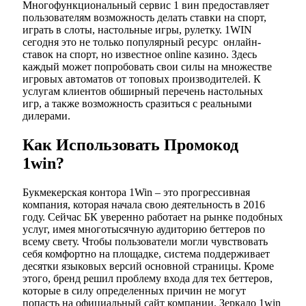
Многофункциональный сервис 1 вин предоставляет
пользователям возможность делать ставки на спорт,
играть в слоты, настольные игры, рулетку. 1WIN
сегодня это не только популярный ресурс онлайн-
ставок на спорт, но известное online казино. Здесь
каждый может попробовать свои силы на множестве
игровых автоматов от топовых производителей. К
услугам клиентов обширный перечень настольных
игр, а также возможность сразиться с реальными
дилерами.
Как Использовать Промокод
1win?
Букмекерская контора 1Win – это прогрессивная
компания, которая начала свою деятельность в 2016
году. Сейчас БК уверенно работает на рынке подобных
услуг, имея многотысячную аудиторию беттеров по
всему свету. Чтобы пользователи могли чувствовать
себя комфортно на площадке, система поддерживает
десятки языковых версий основной страницы. Кроме
этого, бренд решил проблему входа для тех беттеров,
которые в силу определенных причин не могут
попасть на официальный сайт компании. Зеркало 1win