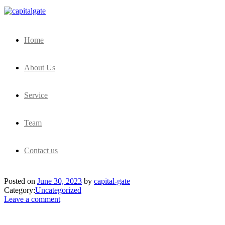
Capital Gate Company
Home
About Us
Service
Team
Contact us
Posted on
June 30, 2023
by
capital-gate
Category:
Uncategorized
Leave a comment