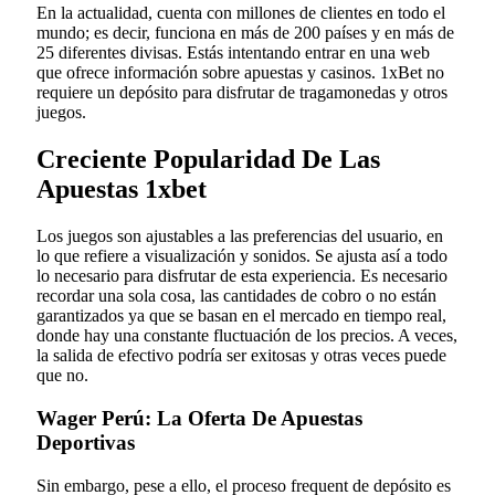
En la actualidad, cuenta con millones de clientes en todo el
mundo; es decir, funciona en más de 200 países y en más de
25 diferentes divisas. Estás intentando entrar en una web
que ofrece información sobre apuestas y casinos. 1xBet no
requiere un depósito para disfrutar de tragamonedas y otros
juegos.
Creciente Popularidad De Las
Apuestas 1xbet
Los juegos son ajustables a las preferencias del usuario, en
lo que refiere a visualización y sonidos. Se ajusta así a todo
lo necesario para disfrutar de esta experiencia. Es necesario
recordar una sola cosa, las cantidades de cobro o no están
garantizados ya que se basan en el mercado en tiempo real,
donde hay una constante fluctuación de los precios. A veces,
la salida de efectivo podría ser exitosas y otras veces puede
que no.
Wager Perú: La Oferta De Apuestas
Deportivas
Sin embargo, pese a ello, el proceso frequent de depósito es