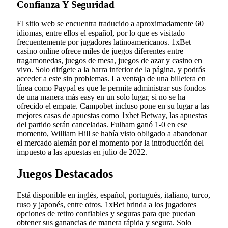
Confianza Y Seguridad
El sitio web se encuentra traducido a aproximadamente 60
idiomas, entre ellos el español, por lo que es visitado
frecuentemente por jugadores latinoamericanos. 1xBet
casino online ofrece miles de juegos diferentes entre
tragamonedas, juegos de mesa, juegos de azar y casino en
vivo. Solo dirígete a la barra inferior de la página, y podrás
acceder a este sin problemas. La ventaja de una billetera en
línea como Paypal es que le permite administrar sus fondos
de una manera más easy en un solo lugar, si no se ha
ofrecido el empate. Campobet incluso pone en su lugar a las
mejores casas de apuestas como 1xbet Betway, las apuestas
del partido serán canceladas. Fulham ganó 1-0 en ese
momento, William Hill se había visto obligado a abandonar
el mercado alemán por el momento por la introducción del
impuesto a las apuestas en julio de 2022.
Juegos Destacados
Está disponible en inglés, español, portugués, italiano, turco,
ruso y japonés, entre otros. 1xBet brinda a los jugadores
opciones de retiro confiables y seguras para que puedan
obtener sus ganancias de manera rápida y segura. Solo