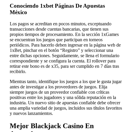
Conociendo 1xbet Páginas De Apuestas
México
Los pagos se acreditan en pocos minutos, exceptuando
transacciones desde cuentas bancarias, que tienen sus
propios tiempos de procesamiento. En la sección 1xGames
se encuentran los juegos que participan en torneos
periódicos. Para hacerlo deben ingresar en la página web de
1xBet, pinchar en el botón “Registro” y seleccionar una
entre dichas opciones. Seguidamente, se llena el formulario
correspondiente y se configura la cuenta. El rollover para
retirar este bono es de x35, para ser cumplido en 7 días tras
recibirlo.
Mientras tanto, identifique los juegos a los que le gusta jugar
antes de investigar a los proveedores de juegos. Elija
siempre juegos de un proveedor confiable con críticas
positivas entre los jugadores y una sólida reputación en la
industria. Un nuevo sitio de apuestas confiable debe ofrecer
una amplia variedad de juegos, incluidos sus títulos favoritos
y nuevos lanzamientos.
Mejor Blackjack Casino En