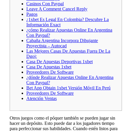
Casinos Con Paypal
Leave A Comment Cancel Reply
Pagos
¿1xbet Es Legal En Colombia? Descubre La
Información Exact
¿cómo Realizar Apuestas Online En Argentina
Con Paypal?
Cabaña Argentina Incorpora Dibujante
Proyectista – Autocad
Las Mejores Casas De Apuestas Fuera De La
Dgoj:
Casa De Apuestas Deportivas 1xbet
Casa De Apuestas 1xbet
Proveedores De Software
¿dónde Realizar Apuestas Online En Argentina
Con Paypal?
Bet App Obtain 1xbet Versión Móvil En Perú
Proveedores De Software
Atención Ventas
Otros juegos como el póquer también se pueden jugar sin
hacer un depósito. Esto puede dar a los jugadores tiempo
para perfeccionar sus habilidades. Cuando estén listos para