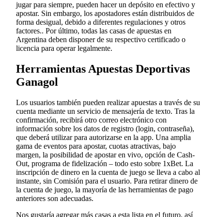
jugar para siempre, pueden hacer un depósito en efectivo y
apostar. Sin embargo, los apostadores están distribuidos de
forma desigual, debido a diferentes regulaciones y otros
factores.. Por último, todas las casas de apuestas en
Argentina deben disponer de su respectivo certificado o
licencia para operar legalmente.
Herramientas Apuestas Deportivas
Ganagol
Los usuarios también pueden realizar apuestas a través de su
cuenta mediante un servicio de mensajería de texto. Tras la
confirmación, recibirá otro correo electrónico con
información sobre los datos de registro (login, contraseña),
que deberá utilizar para autorizarse en la app. Una amplia
gama de eventos para apostar, cuotas atractivas, bajo
margen, la posibilidad de apostar en vivo, opción de Cash-
Out, programa de fidelización – todo esto sobre 1xBet. La
inscripción de dinero en la cuenta de juego se lleva a cabo al
instante, sin Comisión para el usuario. Para retirar dinero de
la cuenta de juego, la mayoría de las herramientas de pago
anteriores son adecuadas.
Nos gustaría agregar más casas a esta lista en el futuro, así