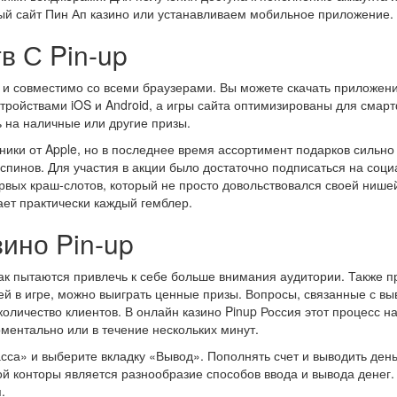
ый сайт Пин Ап казино или устанавливаем мобильное приложение.
 С Pin-up
х и совместимо со всеми браузерами. Вы можете скачать приложени
тройствами iOS и Android, а игры сайта оптимизированы для сма
 на наличные или другие призы.
ники от Apple, но в последнее время ассортимент подарков сильно
инов. Для участия в акции было достаточно подписаться на соци
рвых краш-слотов, который не просто довольствовался своей нишей
ет практически каждый гемблер.
ино Pin-up
ак пытаются привлечь к себе больше внимания аудитории. Также пр
ей в игре, можно выиграть ценные призы. Вопросы, связанные с в
личество клиентов. В онлайн казино Pinup Россия этот процесс 
ментально или в течение нескольких минут.
Касса» и выберите вкладку «Вывод». Пополнять счет и выводить ден
й конторы является разнообразие способов ввода и вывода денег. 
.