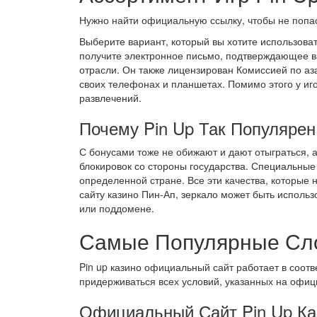
Нужно найти официальную ссылку, чтобы не попас
Выберите вариант, который вы хотите использова
получите электронное письмо, подтверждающее ва
отрасли. Он также лицензирован Комиссией по аз
своих телефонах и планшетах. Помимо этого у иг
развлечений.
Почему Pin Up Так Популярен
С бонусами тоже не обижают и дают отыграться, 
блокировок со стороны государства. Специальные 
определенной стране. Все эти качества, которые 
сайту казино Пин-Ап, зеркало может быть исполь
или поддомене.
Самые Популярные Сло
Pin up казино официальный сайт работает в соотв
придерживаться всех условий, указанных на офици
Официальный Сайт Pin Up Ка