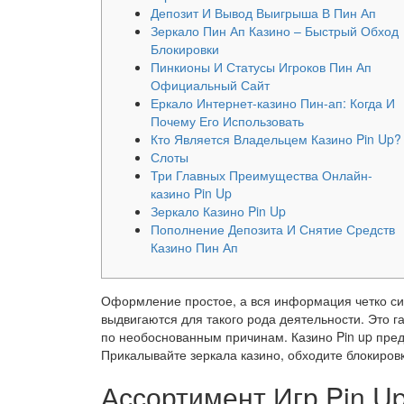
Депозит И Вывод Выигрыша В Пин Ап
Зеркало Пин Ап Казино – Быстрый Обход
Блокировки
Пинкионы И Статусы Игроков Пин Ап
Официальный Сайт
Еркало Интернет-казино Пин-ап: Когда И
Почему Его Использовать
Кто Является Владельцем Казино Pin Up?
Слоты
Три Главных Преимущества Онлайн-
казино Pin Up
Зеркало Казино Pin Up
Пополнение Депозита И Снятие Средств
Казино Пин Ап
Оформление простое, а вся информация четко сис
выдвигаются для такого рода деятельности. Это г
по необоснованным причинам. Казино Pin up пред
Прикалывайте зеркала казино, обходите блокировк
Ассортимент Игр Pin U