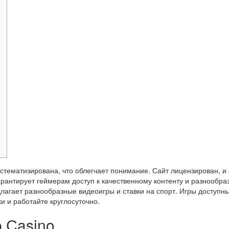
тематизирована, что облегчает понимание. Сайт лицензирован, и 
арантирует геймерам доступ к качественному контенту и разнообра
лагает разнообразные видеоигры и ставки на спорт. Игры доступн
и и работайте круглосуточно.
p Сasino