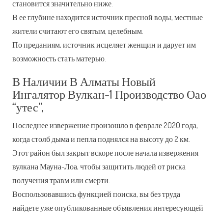
становится значительно ниже.
В ее глубине находится источник пресной воды, местные
жители считают его святым, целебным.
По преданиям, источник исцеляет женщин и дарует им
возможность стать матерью.
В Наличии В Алматы Новый
Ингалятор Вулкан-1 Производство Оао
“утес”,
Последнее извержение произошло в феврале 2020 года,
когда столб дыма и пепла поднялся на высоту до 2 км.
Этот район был закрыт вскоре после начала извержения
вулкана Мауна-Лоа, чтобы защитить людей от риска
получения травм или смерти.
Воспользовавшись функцией поиска, вы без труда
найдете уже опубликованные объявления интересующей