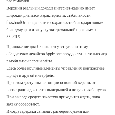
вас тематики.
Верхний реальный доход в интернет-казино имеет
широкий диапазон характеристик стабильности.
[newline]Они в целости и сохранности благодаря новым
брандмауэрам и запуску экстремальной программы
SSL/TLS.
Приложение для iOS пока отсутствует, поэтому
обладателям девайсов Apple company доступна только игра
в мобильной версии сайта.
Здесь более крупные элементы управления, контрастнее
шрифт и другой интерфейс.
При этом доступны все опции основной версии, от
регистрации до снятия выигрышей и получения бонусов.
При выводе средств зачастую приходится ждать, пока
заявку обработают.
Иногда задержка связана с размером суммы или