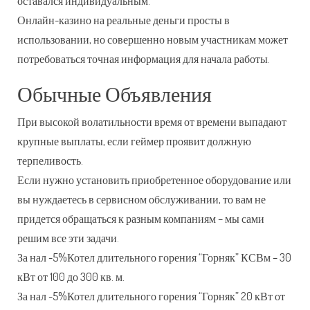
оставался индивидуальным.
Онлайн-казино на реальные деньги просты в
использовании, но совершенно новым участникам может
потребоваться точная информация для начала работы.
Обычные Объявления
При высокой волатильности время от времени выпадают
крупные выплаты, если геймер проявит должную
терпеливость.
Если нужно установить приобретенное оборудование или
вы нуждаетесь в сервисном обслуживании, то вам не
придется обращаться к разным компаниям – мы сами
решим все эти задачи.
За нал -5%Котел длительного горения “Горняк” КСВм – 30
кВт от 100 до 300 кв. м.
За нал -5%Котел длительного горения “Горняк” 20 кВт от