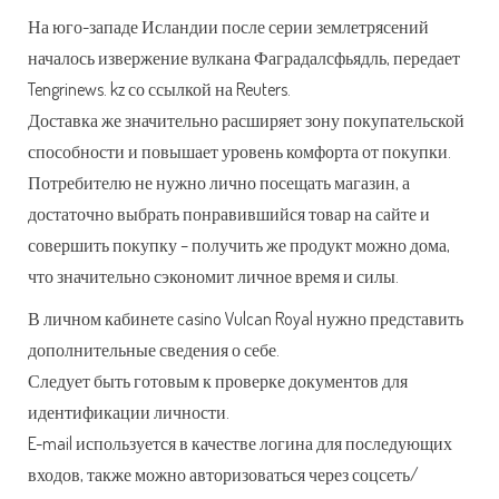
На юго-западе Исландии после серии землетрясений
началось извержение вулкана Фаградалсфьядль, передает
Tengrinews. kz со ссылкой на Reuters.
Доставка же значительно расширяет зону покупательской
способности и повышает уровень комфорта от покупки.
Потребителю не нужно лично посещать магазин, а
достаточно выбрать понравившийся товар на сайте и
совершить покупку – получить же продукт можно дома,
что значительно сэкономит личное время и силы.
В личном кабинете casino Vulcan Royal нужно представить
дополнительные сведения о себе.
Следует быть готовым к проверке документов для
идентификации личности.
E-mail используется в качестве логина для последующих
входов, также можно авторизоваться через соцсеть/