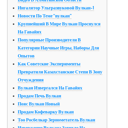
Ингалятор Ультразвуковой Вулкан-1
Новости По Теме “вулкан”
Крупнейший В Мире Вулкан Проснулся
На Гавайях
Популярные Производители В
Категории Научные Игры, Наборы Для
Опытов
Как Советские Эксперименты
Превратили Казахстанские Степи В Зону
Отчуждения
Вулкан Извергался На Гавайях
Продам Печь Вулкан
Пояс Вулкан Новый
Продам Кофеварку Вулкан
Тоо Росбелкар Зернометатель Вулкан
Извержение Вулкана Затихло На