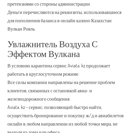
претензиями со стороны администрации.
Деньги перечисляются на реквизиты, использовавшиеся
для пополнения баланса в онлайн казино Казахстан
Вулкан Рояль.
Увлажнитель Воздуха С
Эффектом Вулкана
В условиях карантина сервис Aviata. kz продолжает
работать в круглосуточном режиме.
Все силы компании направлены на решение проблем
клиентов, связанных с остановкой авиа- и
железнодорожного сообщения.
Aviata. kz – сервис, позволяющий быстро найти,
осуществить бронирование и покупку ж/д и авиабилетов
онлайн в любом направлении из любой точки мира, не
выходя из дома или офиса.