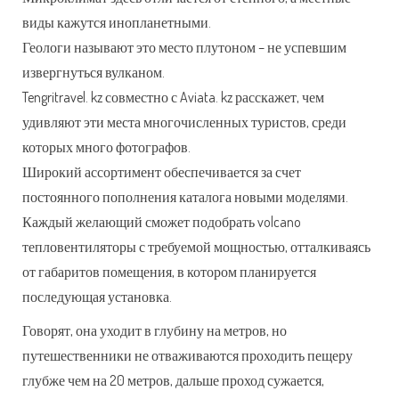
виды кажутся инопланетными.
Геологи называют это место плутоном – не успевшим
извергнуться вулканом.
Tengritravel. kz совместно с Aviata. kz расскажет, чем
удивляют эти места многочисленных туристов, среди
которых много фотографов.
Широкий ассортимент обеспечивается за счет
постоянного пополнения каталога новыми моделями.
Каждый желающий сможет подобрать volcano
тепловентиляторы с требуемой мощностью, отталкиваясь
от габаритов помещения, в котором планируется
последующая установка.
Говорят, она уходит в глубину на метров, но
путешественники не отваживаются проходить пещеру
глубже чем на 20 метров, дальше проход сужается,