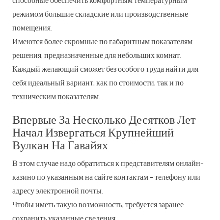
способные обеспечить комфортным температурным
режимом большие складские или производственные
помещения.
Имеются более скромные по габаритным показателям
решения, предназначенные для небольших комнат.
Каждый желающий сможет без особого труда найти для
себя идеальный вариант, как по стоимости, так и по
техническим показателям.
Впервые За Несколько Десятков Лет
Начал Извергаться Крупнейший
Вулкан На Гавайях
В этом случае надо обратиться к представителям онлайн-
казино по указанным на сайте контактам – телефону или
адресу электронной почты.
Чтобы иметь такую возможность, требуется заранее
сохранить указанные сведения.