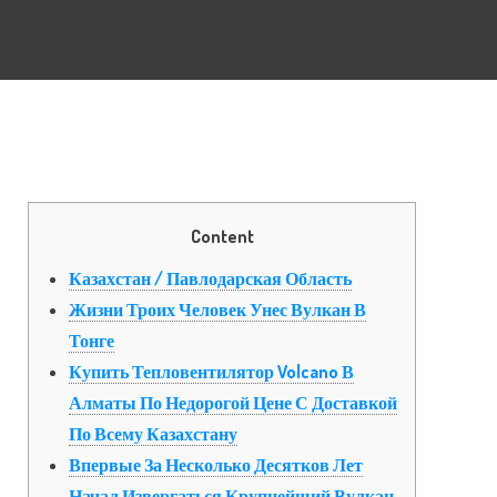
Content
Казахстан / Павлодарская Область
Жизни Троих Человек Унес Вулкан В
Тонге
Купить Тепловентилятор Volcano В
Алматы По Недорогой Цене С Доставкой
По Всему Казахстану
Впервые За Несколько Десятков Лет
Начал Извергаться Крупнейший Вулкан