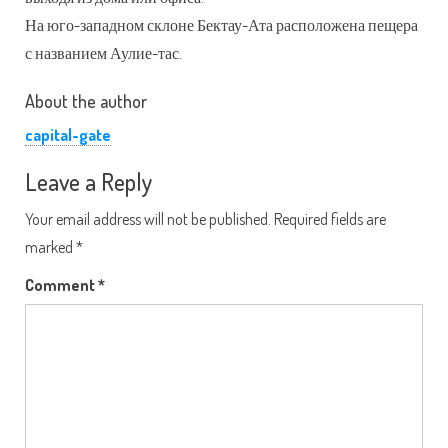
На юго-западном склоне Бектау-Ата расположена пещера
с названием Аулие-тас.
About the author
capital-gate
Leave a Reply
Your email address will not be published.
Required fields are
marked
*
Comment
*