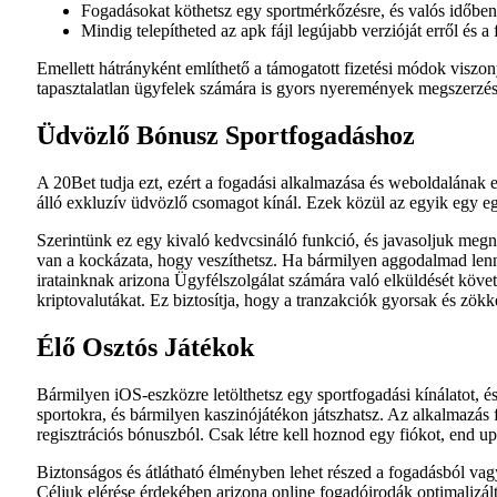
Fogadásokat köthetsz egy sportmérkőzésre, és valós időben 
Mindig telepítheted az apk fájl legújabb verzióját erről és a
Emellett hátrányként említhető a támogatott fizetési módok viszon
tapasztalatlan ügyfelek számára is gyors nyeremények megszerzés
Üdvözlő Bónusz Sportfogadáshoz
A 20Bet tudja ezt, ezért a fogadási alkalmazása és weboldalának e
álló exkluzív üdvözlő csomagot kínál. Ezek közül az egyik egy egy
Szerintünk ez egy kivaló kedvcsináló funkció, és javasoljuk megné
van a kockázata, hogy veszíthetsz. Ha bármilyen aggodalmad lenne
iratainknak arizona Ügyfélszolgálat számára való elküldését követő
kriptovalutákat. Ez biztosítja, hogy a tranzakciók gyorsak és zö
Élő Osztós Játékok
Bármilyen iOS-eszközre letölthetsz egy sportfogadási kínálatot,
sportokra, és bármilyen kaszinójátékon játszhatsz. Az alkalmazás
regisztrációs bónuszból. Csak létre kell hoznod egy fiókot, end up 
Biztonságos és átlátható élményben lehet részed a fogadásból vag
Céljuk elérése érdekében arizona online fogadóirodák optimalizál