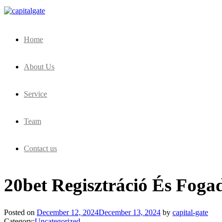
Capital Gate Company
Home
About Us
Service
Team
Contact us
20bet Regisztráció És Foga
Posted on
December 12, 2024
December 13, 2024
by
capital-gate
Category:
Uncategorized