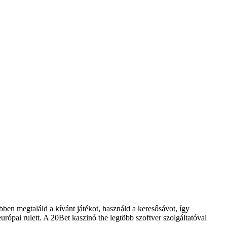
n megtaláld a kívánt játékot, használd a keresősávot, így
urópai rulett. A 20Bet kaszinó the legtöbb szoftver szolgáltatóval