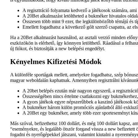
A regisztráció folyamata kedvező a játékosok számára, ami ú
A 20Bet alkalmazást letöltheted a bukméker hivatalos olda
Összesen több mint 9 ezer, the legkülönbözőbb témájú és tí
Emellett fogadhatsz a következő gólt szerző csapatra, az első
Ha a 20Bet alkalmazást használod, az asztali verzió minden előn
eszközökön is elérhető, így könnyen letölthető. Ráadásul a felha
új fiókot, és biztosítják a new belépési engedélyt.
Kényelmes Kifizetési Módok
A különféle sportágak mellett, amelyekre fogadhatsz, szép bónus
magyar weboldalán kaphatnak. Amennyiben regisztrálni kívánunk, é
A 20bet belépés ezután már nagyon egyszerű, a regisztráció 
Összességében nincs értelme csatlakozni egy bukmékerhez,
A gyors játékok egyre népszerűbbek a kaszinó játékosok kör
A bukméker három külön promóciós ajánlatból álló exkluzí
A 20Bet egy bukméker, amely több ezer sporteseményt kínál
Más szóval, befizethetsz 100 dollárt, és még 100 dollárt kapsz, a
“eseményekre, és legalább ötször forgasd vissza a new befizetett 
fogadni és nyerőgépekkel játszani, valamint kiutalni a nyereményeid