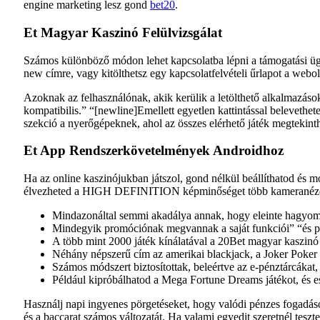
engine marketing lesz gond
bet20
.
Et Magyar Kaszinó Felülvizsgálat
Számos különböző módon lehet kapcsolatba lépni a támogatási ügy
new címre, vagy kitölthetsz egy kapcsolatfelvételi űrlapot a webo
Azoknak az felhasználónak, akik kerülik a letölthető alkalmazásoka
kompatibilis.” “[newline]Emellett egyetlen kattintással belevethet
szekció a nyerőgépeknek, ahol az összes elérhető játék megtekint
Et App Rendszerkövetelmények Androidhoz
Ha az online kaszinójukban játszol, gond nélkül beállíthatod és 
élvezheted a HIGH DEFINITION képminőséget több kameranézettel
Mindazonáltal semmi akadálya annak, hogy eleinte hagyomá
Mindegyik promóciónak megvannak a saját funkciói” “és pé
A több mint 2000 játék kínálatával a 20Bet magyar kaszinó 
Néhány népszerű cím az amerikai blackjack, a Joker Poker é
Számos módszert biztosítottak, beleértve az e-pénztárcákat, a
Például kipróbálhatod a Mega Fortune Dreams játékot, és e
Használj napi ingyenes pörgetéseket, hogy valódi pénzes fogadások
és a baccarat számos változatát. Ha valami egyedit szeretnél teszt