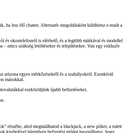
 ha írsz élő chaten. Alternatív megoldásként küldhetsz e-mailt a
ól és okostelefonról is elérhető, és a legtöbb márkával és modellel
a – nincs szükség letöltésekre és telepítésekre. Van egy exkluzív
sz arizona egyes mérkőzésekről és a szabályokról. Ezenkívül
ss másokkal.
ovalutákkal eszközöljünk újabb befizetéseket.
be.
k” részébe, ahol megtalálhatod a blackjack, a new póker, a rulett
lások kivételével bármilyen befizetési módot használhatsz, hogy