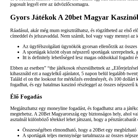
jogosult legyél erre az üdvözlőcsomagra.
Gyors Játékok A 20bet Magyar Kaszinó
Ráadásul, akár még mum regisztrálhatsz, és rögzítheted az első el
címeddel és jelszavaddal. Nem számít, hol vagy vagy mennyi az id
Az ügyfélszolgálati ügynökök gyorsan ellenőrzik az összes ú
A sportágak között olyan népszerű sportágak szerepelnek, gre
Itt is definitely lehetőséged lesz magas oddsokkal fogadni é
Ebben az esetben” “the játékosok részesülhetnek az „Előrejelzése
kihasználd ezt a nagylelkű ajánlatot, 5 napon belül legalább twent
Találd el on the lookout for mérkőzés eredményét, és 100 dollárt
fogadhat, és egy hatalmas kaszinó részleggel az összes népszerű k
Élő Fogadás
Megjátszhatsz egy moneyline fogadást, és fogadhatsz arra a játékos
megtehetsz. A 20Bet Magyarország egy biztonságos hely, ahol val
asztalnál különböző tétekkel lehet játszani, hogy a pénztárcabará
Összességében elmondható, hogy a 20Bet egy megbízható hel
A sportágak teljes mennyisége tartalmazza az összes népszer