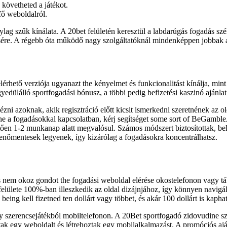
követheted a játékot.
 fő weboldalról.
ylag szűk kínálata. A 20bet felületén keresztül a labdarúgás fogadás szé
ére. A régebb óta működő nagy szolgáltatóknál mindenképpen jobbak az
lérhető verziója ugyanazt the kényelmet és funkcionalitást kínálja, min
edülálló sportfogadási bónusz, a többi pedig befizetési kaszinó ajánlat
zni azoknak, akik regisztráció előtt kicsit ismerkedni szeretnének az o
 a fogadásokkal kapcsolatban, kérj segítséget some sort of BeGambleAw
en 1-2 munkanap alatt megvalósul. Számos módszert biztosítottak, beleér
kkenőmentesek legyenek, így kizárólag a fogadásokra koncentrálhatsz.
 és nem okoz gondot the fogadási weboldal elérése okostelefonon vagy
 felülete 100%-ban illeszkedik az oldal dizájnjához, így könnyen navigá
being kell fizetned ten dollárt vagy többet, és akár 100 dollárt is kaphat
y szerencsejátékból mobiltelefonon. A 20Bet sportfogadó zidovudine sze
tak egy weboldalt és létrehoztak egy mobilalkalmazást. A promóciós aj