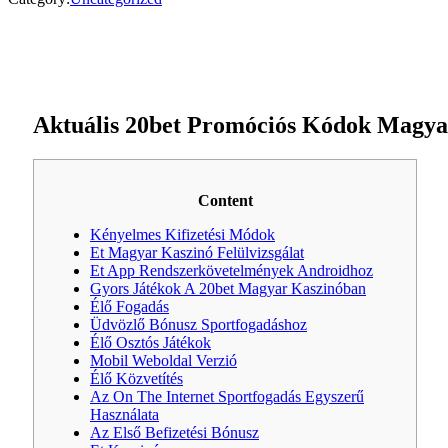
Aktuális 20bet Promóciós Kódok Magya
Content
Kényelmes Kifizetési Módok
Et Magyar Kaszinó Felülvizsgálat
Et App Rendszerkövetelmények Androidhoz
Gyors Játékok A 20bet Magyar Kaszinóban
Élő Fogadás
Üdvözlő Bónusz Sportfogadáshoz
Élő Osztós Játékok
Mobil Weboldal Verzió
Élő Közvetítés
Az On The Internet Sportfogadás Egyszerű
Használata
Az Első Befizetési Bónusz