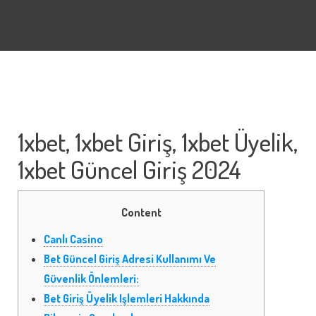
1xbet, 1xbet Giriş, 1xbet Üyelik,
1xbet Güncel Giriş 2024
Content
Canlı Casino
Bet Güncel Giriş Adresi Kullanımı Ve
Güvenlik Önlemleri:
Bet Giriş Üyelik Işlemleri Hakkında