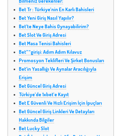
Bilmeniz Gerekenler:
Bet Tr : Türkiye’nin En Karlı Bahisleri
Bet Yeni Giriş Nasıl Yapılır?
Bet’te Neye Bahis Oynayabilirim?
Bet Slot Ve Giriş Adresi
Bet Masa Tenisi Bahisleri
Bet” “girişi: Adım Adım Kılavuz
Promosyon Teklifleri Ve Şirket Bonusları
Bet’in Yasallığı Ve Aynalar Aracılığıyla
Erişim
Bet Güncel Giriş Adresi
Türkiye’de 1xbet’e Kayıt
Bet E Güvenli Ve Hızlı Erişim İçin İpuçları
Bet Güncel Giriş Linkleri Ve Detayları
Hakkında Bilgiler
Bet Lucky Slot