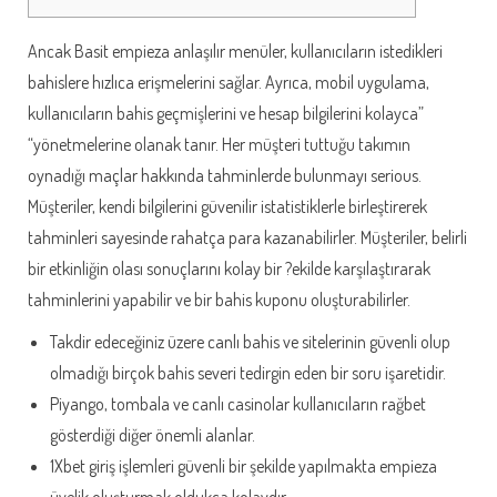
Ancak Basit empieza anlaşılır menüler, kullanıcıların istedikleri
bahislere hızlıca erişmelerini sağlar. Ayrıca, mobil uygulama,
kullanıcıların bahis geçmişlerini ve hesap bilgilerini kolayca”
“yönetmelerine olanak tanır. Her müşteri tuttuğu takımın
oynadığı maçlar hakkında tahminlerde bulunmayı serious.
Müşteriler, kendi bilgilerini güvenilir istatistiklerle birleştirerek
tahminleri sayesinde rahatça para kazanabilirler. Müşteriler, belirli
bir etkinliğin olası sonuçlarını kolay bir ?ekilde karşılaştırarak
tahminlerini yapabilir ve bir bahis kuponu oluşturabilirler.
Takdir edeceğiniz üzere canlı bahis ve sitelerinin güvenli olup
olmadığı birçok bahis severi tedirgin eden bir soru işaretidir.
Piyango, tombala ve canlı casinolar kullanıcıların rağbet
gösterdiği diğer önemli alanlar.
1Xbet giriş işlemleri güvenli bir şekilde yapılmakta empieza