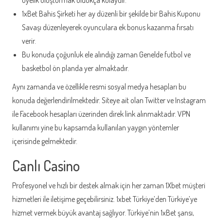
üyelik oluşturmak oldukça kolaydır.
1xBet Bahis Şirketi her ay düzenli bir şekilde bir Bahis Kuponu
Savaşı düzenleyerek oyunculara ek bonus kazanma fırsatı
verir.
Bu konuda çoğunluk ele alındığı zaman Genelde futbol ve
basketbol ön planda yer almaktadır.
Aynı zamanda ve özellikle resmi sosyal medya hesapları bu
konuda değerlendirilmektedir. Siteye ait olan Twitter ve Instagram
ile Facebook hesapları üzerinden direk link alınmaktadır. VPN
kullanımı yine bu kapsamda kullanılan yaygın yöntemler
içerisinde gelmektedir.
Canlı Casino
Profesyonel ve hızlı bir destek almak için her zaman 1Xbet müşteri
hizmetleri ile iletişime geçebilirsiniz. 1xbet Türkiye’den Türkiye’ye
hizmet vermek büyük avantaj sağlıyor. Türkiye’nin 1xBet şansı,