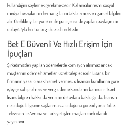
kullandığını söylemek gerekmektedir. Kullanıcılar resmi sosyal
medya hesaplarının herhangi birini takibi alarak en güncel bilgileri
alır. Özellikle iyi bir yönetim ile gün içerisinde yapılan paylaşımlar
dolay?s?yla her tür bilgi elde edilmektedir.
Bet E Güvenli Ve Hızlı Erişim İçin
İpuçları
Şirketimizden yapılan ödemelerde komisyon alınmaz ancak
müşterinin ödeme hizmetleri ücret talep edebilir. Lisans, bir
firmanın yasal olarak hizmet vermesi, o lisansın kurallarına göre
işleyişe sahip olması ve vergi ödeme konularını barındırır. 1xbet
lisans bilgileri hakkında yer alan detaylara bakıldığında, lisansın
ne olduğu bilgisinin sağlanmakta olduğunu görebiliyoruz. 1xbet
Television ile Avrupa ve Türkiye Ligleri maçları canlı olarak
yayınlanır.