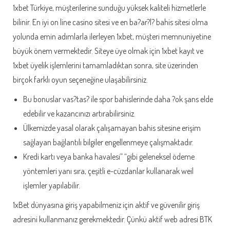
1xbet Türkiye, müşterilerine sunduğu yüksek kaliteli hizmetlerle
bilinir. En iyi on line casino sitesi ve en ba?ar?l? bahis sitesi olma
yolunda emin adımlarla ilerleyen 1xbet, müşteri memnuniyetine
büyük önem vermektedir. Siteye üye olmak için 1xbet kayıt ve
1xbet üyelik işlemlerini tamamladıktan sonra, site üzerinden
birçok farklı oyun seçeneğine ulaşabilirsiniz.
Bu bonuslar vas?tas? ile spor bahislerinde daha ?ok şans elde
edebilir ve kazancınızı artırabilirsiniz.
Ülkemizde yasal olarak çalışamayan bahis sitesine erişim
sağlayan bağlantılı bilgiler engellenmeye çalışmaktadır.
Kredi kartı veya banka havalesi” “gibi geleneksel ödeme
yöntemleri yanı sıra, çeşitli e-cüzdanlar kullanarak weil
işlemler yapılabilir.
1xBet dünyasına giriş yapabilmeniz için aktif ve güvenilir giriş
adresini kullanmanız gerekmektedir. Çünkü aktif web adresi BTK