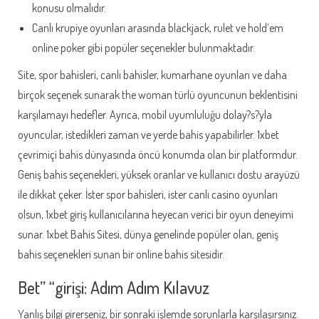
konusu olmalıdır.
Canlı krupiye oyunları arasında blackjack, rulet ve hold’em
online poker gibi popüler seçenekler bulunmaktadır.
Site, spor bahisleri, canlı bahisler, kumarhane oyunları ve daha
birçok seçenek sunarak the woman türlü oyuncunun beklentisini
karşılamayı hedefler. Ayrıca, mobil uyumluluğu dolay?s?yla
oyuncular, istedikleri zaman ve yerde bahis yapabilirler. 1xbet
çevrimiçi bahis dünyasında öncü konumda olan bir platformdur.
Geniş bahis seçenekleri, yüksek oranlar ve kullanıcı dostu arayüzü
ile dikkat çeker. İster spor bahisleri, ister canlı casino oyunları
olsun, 1xbet giriş kullanıcılarına heyecan verici bir oyun deneyimi
sunar. 1xbet Bahis Sitesi, dünya genelinde popüler olan, geniş
bahis seçenekleri sunan bir online bahis sitesidir.
Bet” “girişi: Adım Adım Kılavuz
Yanlış bilgi girerseniz, bir sonraki işlemde sorunlarla karşılaşırsınız.