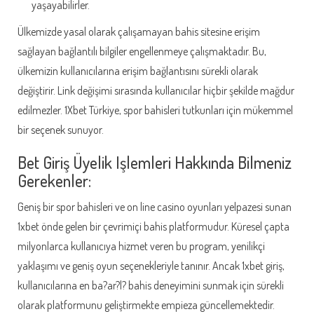
yaşayabilirler.
Ülkemizde yasal olarak çalışamayan bahis sitesine erişim
sağlayan bağlantılı bilgiler engellenmeye çalışmaktadır. Bu,
ülkemizin kullanıcılarına erişim bağlantısını sürekli olarak
değiştirir. Link değişimi sırasında kullanıcılar hiçbir şekilde mağdur
edilmezler. 1Xbet Türkiye, spor bahisleri tutkunları için mükemmel
bir seçenek sunuyor.
Bet Giriş Üyelik Işlemleri Hakkında Bilmeniz
Gerekenler:
Geniş bir spor bahisleri ve on line casino oyunları yelpazesi sunan
1xbet önde gelen bir çevrimiçi bahis platformudur. Küresel çapta
milyonlarca kullanıcıya hizmet veren bu program, yenilikçi
yaklaşımı ve geniş oyun seçenekleriyle tanınır. Ancak 1xbet giriş,
kullanıcılarına en ba?ar?l? bahis deneyimini sunmak için sürekli
olarak platformunu geliştirmekte empieza güncellemektedir.