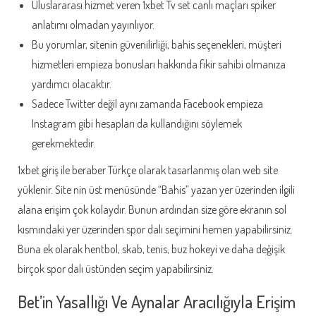
Uluslararası hizmet veren 1xbet Tv set canlı maçları spiker
anlatımı olmadan yayınlıyor.
Bu yorumlar, sitenin güvenilirliği, bahis seçenekleri, müşteri
hizmetleri empieza bonusları hakkında fikir sahibi olmanıza
yardımcı olacaktır.
Sadece Twitter değil aynı zamanda Facebook empieza
Instagram gibi hesapları da kullandığını söylemek
gerekmektedir.
1xbet giriş ile beraber Türkçe olarak tasarlanmış olan web site
yüklenir. Site nin üst menüsünde “Bahis” yazan yer üzerinden ilgili
alana erişim çok kolaydır. Bunun ardından size göre ekranın sol
kısmındaki yer üzerinden spor dalı seçimini hemen yapabilirsiniz.
Buna ek olarak hentbol, skab, tenis, buz hokeyi ve daha değişik
birçok spor dalı üstünden seçim yapabilirsiniz.
Bet’in Yasallığı Ve Aynalar Aracılığıyla Erişim