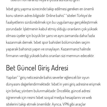
1xbet giriş yapma sürecinde takip edilmesi gereken en önemli
konu sitenin adres bilgisidir. Online bahis” “siteleri Türkiye’de
faaliyetlerini sürdürebilmek için bu uygulamayı gerçekleştirmek
zorundadır. İşletmenin kabul etmiş olduğu oranların çok yüksek
olması üyeler için büyük bir şans ve aynı zamanda daha fazla
kazanmak demek. 1xbet spor bahisleri bölümünden seçim
yaparak bahsinizi yapın ve onaylayın. Kazanmanız halinde
firmanın verdiği yüksek bahis oranları sizi memnun edecektir.
Bet Güncel Giriş Adresi
Yapılan” “giriş neticesinde bahis severler eğlenceli bir oyun
dünyasını değerlendirmektedir. 1xbet’in yeni giriş adresine erişmek
için birkaç yöntem bulunmaktadır. Öncelikle, güncel adresi
öğrenmek için resmi 1xbet sosyal medya hesaplarını ve web
sitelerini takip etmek önemlidir. Ayrıca, VPN gibi araçlar