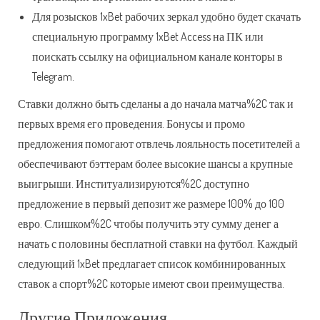
Для розысков 1xBet рабочих зеркал удобно будет скачать
специальную программу 1xBet Access на ПК или
поискать ссылку на официальном канале конторы в
Telegram.
Ставки должно быть сделаны а до начала матча%2C так и
первых время его проведения. Бонусы и промо
предложения помогают отвлечь лояльность посетителей а
обеспечивают бэттерам более высокие шансы а крупные
выигрыши. Институализируются%2C доступно
предложение в первый депозит же размере 100% до 100
евро. Слишком%2C чтобы получить эту сумму денег а
начать с половины бесплатной ставки на футбол. Каждый
следующий 1xBet предлагает список комбинированных
ставок а спорт%2C которые имеют свои преимущества.
Другие Приложения