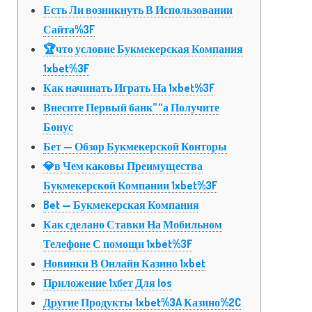
Есть Ли возникнуть В Использовании
Сайта%3F
🏆что условие Букмекерская Компания
1xbet%3F
Как начинать Играть На 1xbet%3F
Внесите Первый банк” “а Получите
Бонус
Бет — Обзор Букмекерской Конторы
💎в Чем каковы Преимущества
Букмекерской Компании 1xbet%3F
Bet — Букмекерская Компания
Как сделано Ставки На Мобильном
Телефоне С помощи 1xbet%3F
Новинки В Онлайн Казино 1xbet
Приложение 1хбет Для Ios
Другие Продукты 1xbet%3A Казино%2C