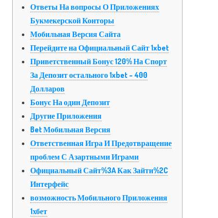
Ответы На вопросы О Приложениях
Букмекерской Конторы
Мобильная Версия Сайта
Перейдите на Официальный Сайт 1xbet
Приветственный Бонус 120% На Спорт
За Депозит остального 1xbet – 400
Долларов
Бонус На один Депозит
Другие Приложения
Bet Мобильная Версия
Ответственная Игра И Предотвращение
проблем С Азартными Играми
Официальный Сайт%3A Как Зайти%2C
Интерфейс
возможность Мобильного Приложения
1хбет