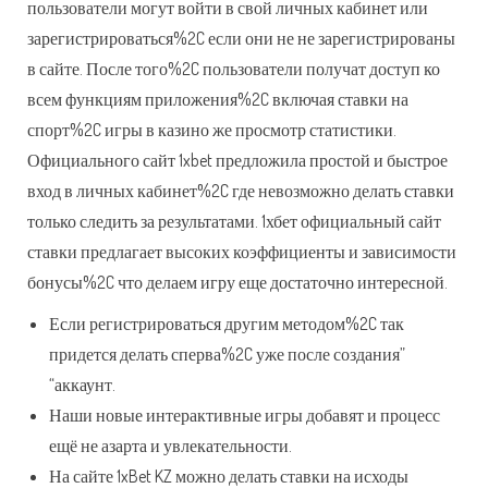
пользователи могут войти в свой личных кабинет или
зарегистрироваться%2C если они не не зарегистрированы
в сайте. После того%2C пользователи получат доступ ко
всем функциям приложения%2C включая ставки на
спорт%2C игры в казино же просмотр статистики.
Официального сайт 1xbet предложила простой и быстрое
вход в личных кабинет%2C где невозможно делать ставки
только следить за результатами. 1хбет официальный сайт
ставки предлагает высоких коэффициенты и зависимости
бонусы%2C что делаем игру еще достаточно интересной.
Если регистрироваться другим методом%2C так
придется делать сперва%2C уже после создания”
“аккаунт.
Наши новые интерактивные игры добавят и процесс
ещё не азарта и увлекательности.
На сайте 1xBet KZ можно делать ставки на исходы