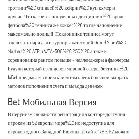
троттинг%2C спидвей%2C кейрин%2C кун кхмер и
другие. Что касается популярных дисциплин%2C вроде
футбола%2C тенниса же хоккея%2C то где наполнение
максимально полный. Поклонники тенниса могут
заключать пари а все турниры категорий Grand Slam%2C
Masters%2C ATP и WTA-500%2C 250%2C а также
соревнования рангом повыше – челленджеры а фьючерсы.
Будучи который из лидеров мировой сферы беттинга%2C
1xBet предлагает своим клиентам очень большой выбрать
методов пополнения счета и вывода денежек.
Bet Мобильная Версия
В перунизм сложности регистрация а конторе доступна
игрокам из 52 европы мира%2C но недоступна для
игроков одного Западной Европы. И сайте 1xBet KZ можно