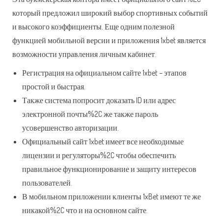
который предложил широкий выбор спортивных событий
и высокого коэффициенты. Еще одним полезной
функцией мобильной версии и приложения 1xbet является
возможности управления личным кабинет.
Регистрация на официальном сайте 1xbet – этапов
простой и быстрая.
Также система попросит доказать ID или адрес
электронной почты%2C же также пароль
усовершенство авторизации.
Официальный сайт 1xbet имеет все необходимые
лицензии и регуляторы%2C чтобы обеспечить
правильное функционирование и защиту интересов
пользователей.
В мобильном приложении клиенты 1xBet имеют те же
никакой%2C что и на основном сайте.