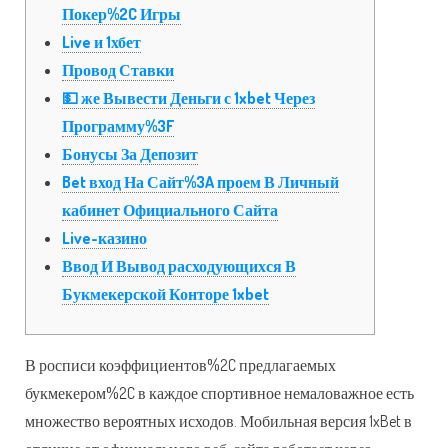
Покер%2C Игры
Live и 1хбет
Провод Ставки
💵 же Вывести Деньги с 1xbet Через
Программу%3F
Бонусы За Депозит
Bet вход На Сайт%3A проем В Личный
кабинет Официального Сайта
Live-казино
Ввод И Вывод расходующихся В
Букмекерской Конторе 1xbet
В росписи коэффициентов%2C предлагаемых
букмекером%2C в каждое спортивное немаловажное есть
множество вероятных исходов. Мобильная версия 1xBet в