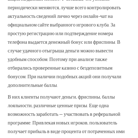
периодически меняются, лучше всего контролировать
актуальность сведений лично через онлайн-чат на
официальном сайте выбранного игрового клуба. За
простую регистрацию или подтверждение номера
телефона выдается денежный бонус или фриспины. В
случае удачного отыгрыша деньги можно вывести
удобным способом. Поэтому при анализе также
отбирались проверенные казино с бездепозитным
бонусом. При наличии подобных акций они получали
дополнительные баллы.
В них клиенты получают деньги, фриспины, баллы
лояльности, различные ценные призы. Еще одна
возможность заработать — участвовать в реферальной
программе. Привлекая новых игроков, пользователь
получает прибыль в виде процента от потраченных ими