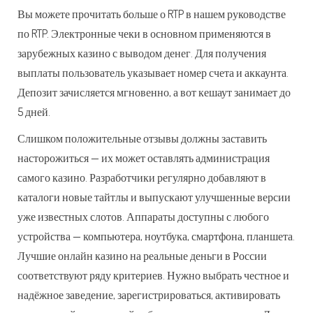
Вы можете прочитать больше о RTP в нашем руководстве
по RTP. Электронные чеки в основном применяются в
зарубежных казино с выводом денег. Для получения
выплаты пользователь указывает номер счета и аккаунта.
Депозит зачисляется мгновенно, а вот кешаут занимает до
5 дней.
Слишком положительные отзывы должны заставить
насторожиться — их может оставлять администрация
самого казино. Разработчики регулярно добавляют в
каталоги новые тайтлы и выпускают улучшенные версии
уже известных слотов. Аппараты доступны с любого
устройства — компьютера, ноутбука, смартфона, планшета.
Лучшие онлайн казино на реальные деньги в России
соответствуют ряду критериев. Нужно выбрать честное и
надёжное заведение, зарегистрироваться, активировать