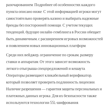
разочарованием. Подробнее об особенностях каждого
пункта описано ниже. С этой информацией игроки могут
самостоятельно проверять казино и выбирать надежные
бренды без посторонней помощи. С учетом текущих
тенденций, будущее онлайн-гемблинга в России обещает
быть динамичным, с расширением игровых возможностей
и появлением новых инновационных платформ.
Среди них вейджер, ограничение по срокам, размеру
ставки и аппаратам. От этого зависит возможность
легкого отыгрыша спецпредложений и кешаута.
Операторы размещают кликабельный верификатор,
который позволяет проверить подлинность лицензии.
Наличие разрешения ― гарантия защиты персональных и
платежных данных игрока. Для их безопасности также
используются технологии SSL-шифрования.