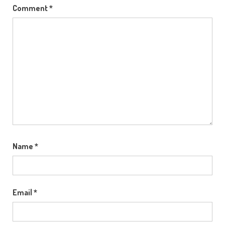
Comment
*
Name
*
Email
*