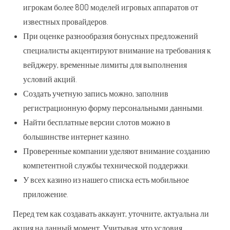
игрокам более 800 моделей игровых аппаратов от
известных провайдеров.
При оценке разнообразия бонусных предложений
специалисты акцентируют внимание на требования к
вейджеру, временные лимиты для выполнения
условий акций.
Создать учетную запись можно, заполнив
регистрационную форму персональными данными.
Найти бесплатные версии слотов можно в
большинстве интернет казино.
Проверенные компании уделяют внимание созданию
компетентной службы технической поддержки.
У всех казино из нашего списка есть мобильное
приложение.
Перед тем как создавать аккаунт, уточните, актуальна ли
акция на данный момент. Учитывая, что условия