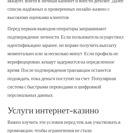
аккаунт, войти в личный кабинет и внести депозит. Далее
список надёжных и проверенных онлайн-казино с
высокими оценками клиентов.
Перед первым выводом операторы запрашивают
подтверждение личности. Если пользователь осуществил
идентификацию заранее, он вправе получить выплату
моментально или за несколько минут. Если профиль не
верифицирован, кешаут задержится на определенное
время. После подтверждения транзакции останется
подождать, пока деньги поступят на счет. Популярная
система с быстрыми переводами и шифровкой
персональных данных.
Услуги интернет-казино
Важно изучить эти условия перед тем, как участвовать в
промоакции, чтобы ограничения не стали