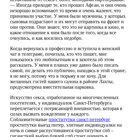
— Иногда приходят те, кто прошел Афган, и они очень
нехорошо вспоминают то время и очень жалеют, что
принимали участие. У меня были мужчины, у которых
сыновья подрастают и их могут отправить на фронт и
они против. Они знают, что это не картинка в кино, и
какое отношение к ним было после того, когда все
очнулись, и как косились недобро.
Когда вернулась в профессию и вступила в женский
чат в телеграме, почитала, кто что пишет, мне
показалось это любопытным и я захотела об этом
рассказать. У меня в планах уже давно было писать
самой, но делать это публично, находясь в этой стране,
я не могу, потому что в тюрьму я не хочу. Для
желанных гостей нашего салона в районе Лахты,
предусмотрена вместительная парковка.
Искусство секса, отработанное на многочисленных
посетителях, у индивидуалок Санкт-Петербурга
переплетается с потрясающей внешностью, которая в
силах вызвать вожделение у каждого.
Соблазнительные
проститутки санкт-петербург
проститутки выезд питер, элитные индивидуалки на
ночь и самые распустившиеся проститутки спб –
гигансткий выбор блядей спб стоит оценить в