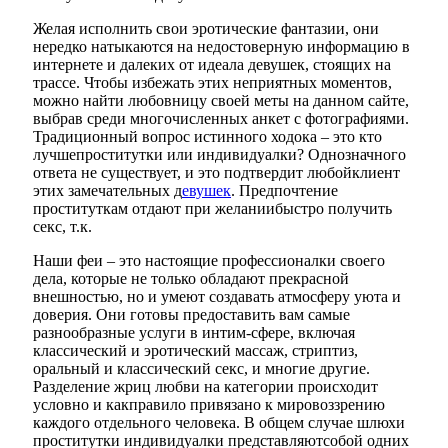
Желая исполнить свои эротические фантазии, они
нередко натыкаются на недостоверную информацию в
интернете и далеких от идеала девушек, стоящих на
трассе. Чтобы избежать этих неприятных моментов,
можно найти любовницу своей меты на данном сайте,
выбрав среди многочисленных анкет с фотографиями.
Традиционный вопрос истинного ходока – это кто
лучшепроститутки или индивидуалки? Однозначного
ответа не существует, и это подтвердит любойклиент
этих замечательных д
евушек
. Предпочтение
проституткам отдают при желаниибыстро получить
секс, т.к.
Наши феи – это настоящие профессионалки своего
дела, которые не только обладают прекрасной
внешностью, но и умеют создавать атмосферу уюта и
доверия. Они готовы предоставить вам самые
разнообразные услуги в интим-сфере, включая
классический и эротический массаж, стриптиз,
оральный и классический секс, и многие другие.
Разделение жриц любви на категории происходит
условно и какправило привязано к мировоззрению
каждого отдельного человека. В общем случае шлюхи
проститутки индивидуалки представляютсобой одних