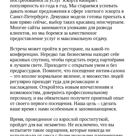
Востребованность услуг эскорта набирает
популярность из года в год. Мы стараемся успевать
давать новые предложения в сфере элитного эскорта в
Санкт-Петербурге. Девушки модели готовы приехать к
вам прямо сейчас, выбор таких красавиц неисчерпаем.
Многие сайты занимаются уловками для развода
клиентов, но мы боремся за качественное
предоставление услуг и максимальную отдачу.
Встреча может пройти в ресторане, на какой-то
конференции. Нередко так бизнесмены находят себе
красивых спутниц, чтобы предстать перед партнёрами
в лучшем свете. Приходите с открытым умом и без
предрассудков. Помните, что посещение интим-салона
– это вполне нормальное явление, и множество людей
регулярно приходят туда для релаксации и
наслаждения. Откройтесь новым впечатлениям и
возможностям, доверьтесь профессиональному
персоналу, и вы обязательно получите приятный опыт
от своего первого посещения. Наша цель – сделать
ваше время с нами особенным и запоминающимся.
Время, проведенное со взрослой проституткой,
пройдет для вас незаметно. Не исключено, что вы
испытаете такие ощущения, которые никогда не
испытывали от секса с более молодыми партнершами.