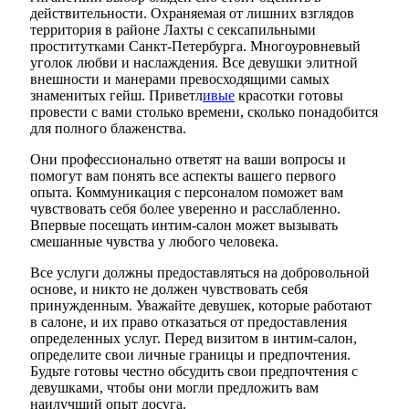
действительности. Охраняемая от лишних взглядов
территория в районе Лахты с сексапильными
проститутками Санкт-Петербурга. Многоуровневый
уголок любви и наслаждения. Все девушки элитной
внешности и манерами превосходящими самых
знаменитых гейш. Приветл
ивые
красотки готовы
провести с вами столько времени, сколько понадобится
для полного блаженства.
Они профессионально ответят на ваши вопросы и
помогут вам понять все аспекты вашего первого
опыта. Коммуникация с персоналом поможет вам
чувствовать себя более уверенно и расслабленно.
Впервые посещать интим-салон может вызывать
смешанные чувства у любого человека.
Все услуги должны предоставляться на добровольной
основе, и никто не должен чувствовать себя
принужденным. Уважайте девушек, которые работают
в салоне, и их право отказаться от предоставления
определенных услуг. Перед визитом в интим-салон,
определите свои личные границы и предпочтения.
Будьте готовы честно обсудить свои предпочтения с
девушками, чтобы они могли предложить вам
наилучший опыт досуга.