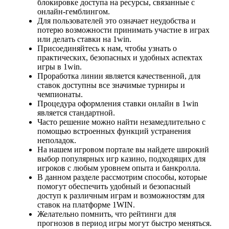
блокировке доступа на ресурсы, связанные с
онлайн-гемблингом.
Для пользователей это означает неудобства и
потерю возможности принимать участие в играх
или делать ставки на 1win.
Присоединяйтесь к нам, чтобы узнать о
практических, безопасных и удобных аспектах
игры в 1win.
Проработка линии является качественной, для
ставок доступны все значимые турниры и
чемпионаты.
Процедура оформления ставки онлайн в 1win
является стандартной.
Часто решение можно найти незамедлительно с
помощью встроенных функций устранения
неполадок.
На нашем игровом портале вы найдете широкий
выбор популярных игр казино, подходящих для
игроков с любым уровнем опыта и банкролла.
В данном разделе рассмотрим способы, которые
помогут обеспечить удобный и безопасный
доступ к различным играм и возможностям для
ставок на платформе 1WIN.
Желательно помнить, что рейтинги для
прогнозов в период игры могут быстро меняться.