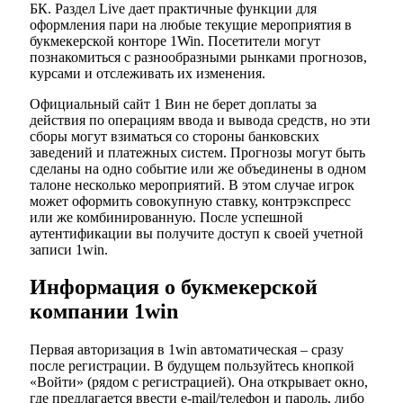
БК. Раздел Live дает практичные функции для
оформления пари на любые текущие мероприятия в
букмекерской конторе 1Win. Посетители могут
познакомиться с разнообразными рынками прогнозов,
курсами и отслеживать их изменения.
Официальный сайт 1 Вин не берет доплаты за
действия по операциям ввода и вывода средств, но эти
сборы могут взиматься со стороны банковских
заведений и платежных систем. Прогнозы могут быть
сделаны на одно событие или же объединены в одном
талоне несколько мероприятий. В этом случае игрок
может оформить совокупную ставку, контрэкспресс
или же комбинированную. После успешной
аутентификации вы получите доступ к своей учетной
записи 1win.
Информация о букмекерской
компании 1win
Первая авторизация в 1win автоматическая – сразу
после регистрации. В будущем пользуйтесь кнопкой
«Войти» (рядом с регистрацией). Она открывает окно,
где предлагается ввести e-mail/телефон и пароль, либо