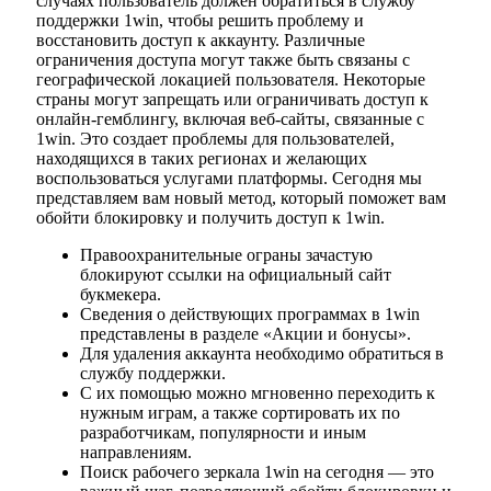
случаях пользователь должен обратиться в службу
поддержки 1win, чтобы решить проблему и
восстановить доступ к аккаунту. Различные
ограничения доступа могут также быть связаны с
географической локацией пользователя. Некоторые
страны могут запрещать или ограничивать доступ к
онлайн-гемблингу, включая веб-сайты, связанные с
1win. Это создает проблемы для пользователей,
находящихся в таких регионах и желающих
воспользоваться услугами платформы. Сегодня мы
представляем вам новый метод, который поможет вам
обойти блокировку и получить доступ к 1win.
Правоохранительные ограны зачастую
блокируют ссылки на официальный сайт
букмекера.
Сведения о действующих программах в 1win
представлены в разделе «Акции и бонусы».
Для удаления аккаунта необходимо обратиться в
службу поддержки.
С их помощью можно мгновенно переходить к
нужным играм, а также сортировать их по
разработчикам, популярности и иным
направлениям.
Поиск рабочего зеркала 1win на сегодня — это