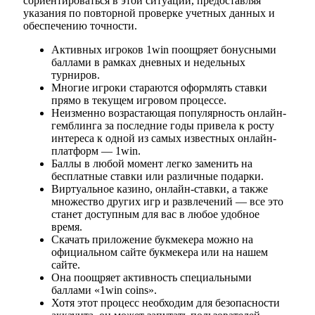
сориентироваться в этой ситуации, предоставляя
указания по повторной проверке учетных данных и
обеспечению точности.
Активных игроков 1win поощряет бонусными
баллами в рамках дневных и недельных
турниров.
Многие игроки стараются оформлять ставки
прямо в текущем игровом процессе.
Неизменно возрастающая популярность онлайн-
гемблинга за последние годы привела к росту
интереса к одной из самых известных онлайн-
платформ — 1win.
Баллы в любой момент легко заменить на
бесплатные ставки или различные подарки.
Виртуальное казино, онлайн-ставки, а также
множество других игр и развлечений — все это
станет доступным для вас в любое удобное
время.
Скачать приложение букмекера можно на
официальном сайте букмекера или на нашем
сайте.
Она поощряет активность специальными
баллами «1win coins».
Хотя этот процесс необходим для безопасности