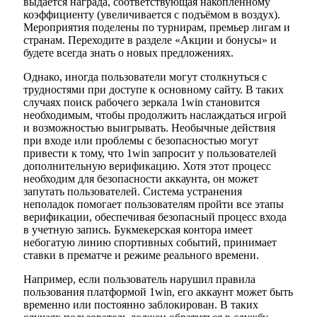
выдается награда, соответствующая накопленному
коэффициенту (увеличивается с подъёмом в воздух).
Мероприятия поделены по турнирам, премьер лигам и
странам. Переходите в разделе «Акции и бонусы» и
будете всегда знать о новых предложениях.
Однако, иногда пользователи могут столкнуться с
трудностями при доступе к основному сайту. В таких
случаях поиск рабочего зеркала 1win становится
необходимым, чтобы продолжить наслаждаться игрой
и возможностью выигрывать. Необычные действия
при входе или проблемы с безопасностью могут
привести к тому, что 1win запросит у пользователей
дополнительную верификацию. Хотя этот процесс
необходим для безопасности аккаунта, он может
запутать пользователей. Система устранения
неполадок помогает пользователям пройти все этапы
верификации, обеспечивая безопасный процесс входа
в учетную запись. Букмекерская контора имеет
небогатую линию спортивных событий, принимает
ставки в прематче и режиме реального времени.
Например, если пользователь нарушил правила
пользования платформой 1win, его аккаунт может быть
временно или постоянно заблокирован. В таких