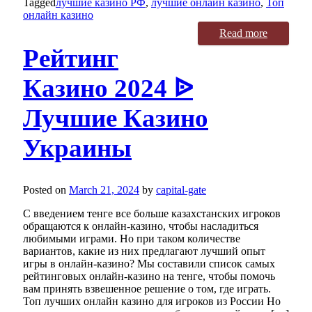
Tagged
лучшие казино РФ
,
лучшие онлайн казино
,
Топ
онлайн казино
Read more
Рейтинг
Казино 2024 ᐉ
Лучшие Казино
Украины
Posted on
March 21, 2024
by
capital-gate
С введением тенге все больше казахстанских игроков
обращаются к онлайн-казино, чтобы насладиться
любимыми играми. Но при таком количестве
вариантов, какие из них предлагают лучший опыт
игры в онлайн-казино? Мы составили список самых
рейтинговых онлайн-казино на тенге, чтобы помочь
вам принять взвешенное решение о том, где играть.
Топ лучших онлайн казино для игроков из России Но