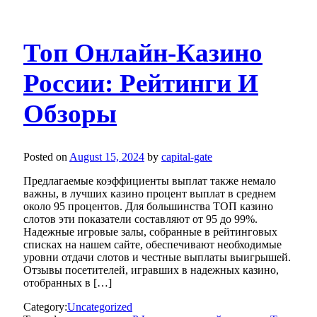
Топ Онлайн-Казино
России: Рейтинги И
Обзоры
Posted on
August 15, 2024
by
capital-gate
Предлагаемые коэффициенты выплат также немало
важны, в лучших казино процент выплат в среднем
около 95 процентов. Для большинства ТОП казино
слотов эти показатели составляют от 95 до 99%.
Надежные игровые залы, собранные в рейтинговых
списках на нашем сайте, обеспечивают необходимые
уровни отдачи слотов и честные выплаты выигрышей.
Отзывы посетителей, игравших в надежных казино,
отобранных в […]
Category:
Uncategorized