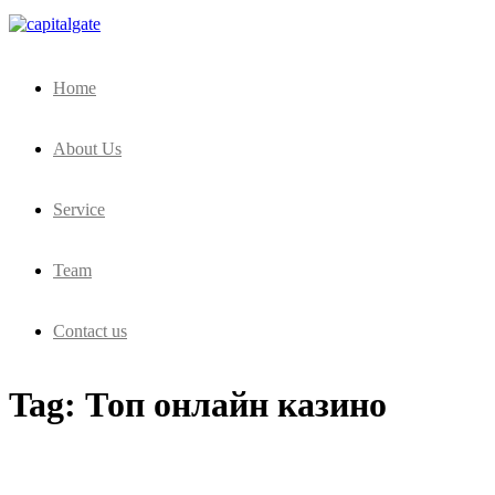
Capital Gate Company
Home
About Us
Service
Team
Contact us
Tag:
Топ онлайн казино