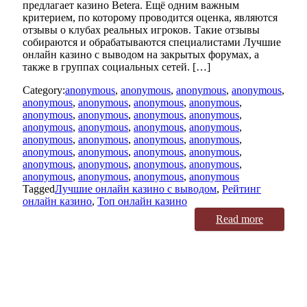
предлагает казино Betera. Ещё одним важным
критерием, по которому проводится оценка, являются
отзывы о клубах реальных игроков. Такие отзывы
собираются и обрабатываются специалистами Лучшие
онлайн казино с выводом на закрытых форумах, а
также в группах социальных сетей. […]
Category:
anonymous
,
anonymous
,
anonymous
,
anonymous
,
anonymous
,
anonymous
,
anonymous
,
anonymous
,
anonymous
,
anonymous
,
anonymous
,
anonymous
,
anonymous
,
anonymous
,
anonymous
,
anonymous
,
anonymous
,
anonymous
,
anonymous
,
anonymous
,
anonymous
,
anonymous
,
anonymous
,
anonymous
,
anonymous
,
anonymous
,
anonymous
,
anonymous
,
anonymous
,
anonymous
,
anonymous
,
anonymous
Tagged
Лучшие онлайн казино с выводом
,
Рейтинг
онлайн казино
,
Топ онлайн казино
Read more