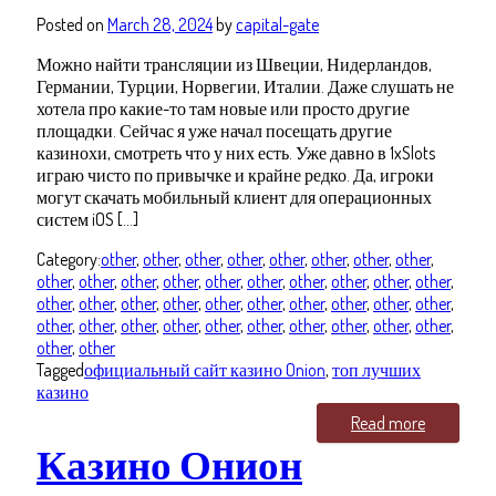
Posted on
March 28, 2024
by
capital-gate
Можно найти трансляции из Швеции, Нидерландов,
Германии, Турции, Норвегии, Италии. Даже слушать не
хотела про какие-то там новые или просто другие
площадки. Сейчас я уже начал посещать другие
казинохи, смотреть что у них есть. Уже давно в 1xSlots
играю чисто по привычке и крайне редко. Да, игроки
могут скачать мобильный клиент для операционных
систем iOS […]
Category:
other
,
other
,
other
,
other
,
other
,
other
,
other
,
other
,
other
,
other
,
other
,
other
,
other
,
other
,
other
,
other
,
other
,
other
,
other
,
other
,
other
,
other
,
other
,
other
,
other
,
other
,
other
,
other
,
other
,
other
,
other
,
other
,
other
,
other
,
other
,
other
,
other
,
other
,
other
,
other
Tagged
официальный сайт казино Onion
,
топ лучших
казино
Read more
Казино Онион