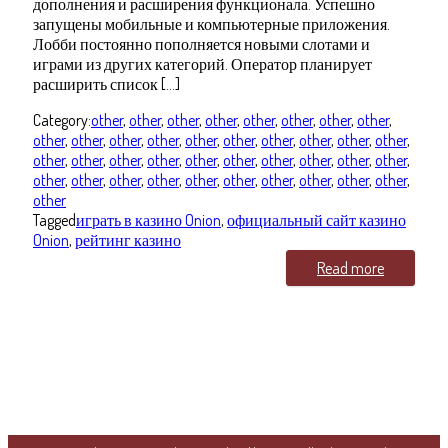
дополнения и расширения функционала. Успешно
запущены мобильные и компьютерные приложения.
Лобби постоянно пополняется новыми слотами и
играми из других категорий. Оператор планирует
расширить список […]
Category:
other
,
other
,
other
,
other
,
other
,
other
,
other
,
other
,
other
,
other
,
other
,
other
,
other
,
other
,
other
,
other
,
other
,
other
,
other
,
other
,
other
,
other
,
other
,
other
,
other
,
other
,
other
,
other
,
other
,
other
,
other
,
other
,
other
,
other
,
other
,
other
,
other
,
other
,
other
Tagged
играть в казино Onion
,
официальный сайт казино
Onion
,
рейтинг казино
Read more