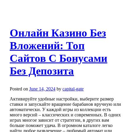
Онлайн Казино Без
Вложений: Топ
Сайтов С Бонусами
Без Депозита
Posted on
June 14, 2024
by
capital-gate
Активируйте удобные настройки, выберите размер
ставки и запускайте вращение барабанов вручную или
автоматически. У каждой игры из коллекции есть
много версий – классических и современных. В одних
играх многое зависит от стратегии, в других вам
больше поможет удача. В огромном каталоге легко
найти любое развлечение – любимый автомат или