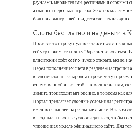
раундами, множителями, респинами и особыми си
а главный персонаж игры бог Зевс посылает множ
больших выигрышей придется сделать не один с
Слоты бесплатно и на деньги в К
После этого игроку нужно согласиться с правила
геймер нажимает кнопку “Зарегистрироваться”. 
клиентский софт casino, нужно открыть меню, на
Перед пополнением счета в разделе «Настройки 
введения логина с паролем игроки могут просмат
ответственной игре. Чтобы помочь клиентам, ск
лимита происходит мгновенно, в то время как для
Портал предлагает удобные условия для регистр
именно геймплей на реальные ставки. В таком с
выгодные и простые условия для того, чтобы гост
упрощенная модель официального сайта. Для тог