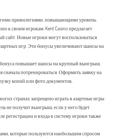
 другими привилегиями, повышающими уровень
о к своим игрокам. Kent Casino предлагает
ный сайт. Новые игроки могут воспользоваться
 азартных игр. Эти бонусы увеличивают шансы на
го бонуса повышает шансы на крупный выигрыш.
 сначала потренироваться. Оформить заявку на
рузку копий или фото документов,
ногих странах запрещено играть в азартные игры
ь не получит выигрыш, если у него будет
ле регистрации и входа в систему игроки также
атами, которые пользуются наибольшим спросом