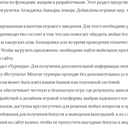
лоты по функциям, жанрам и разработчикам. Этот раздел предусмо
 рулетки, блэкджека, баккары, покера. Добавлены игровые шоу, так
рированным клиентам игрового заведения. Для этого необходимо 
преимущество состоит в том, что оно помогает обходить любые б
-за хакерских атак, блокировки или во время проведения техничес
 Чтобы загрузить приложение, необходимо найти мобильное прило
 сайта.
аздел «Турниры». Для получения дополнительной информации необ
у «Вступить». Многие турниры проходят без дополнительных усло
сия может быть взята вашим банком или платежной системой.
к обеспечивает честную и безопасную игру, где результаты завися
разработкой и дизайном игровой платформы, выбрав надежного по
налов, доступна круглосуточно для решения любых вопросов и пр
ебования для получения бонусов и выведения выигрышей, и их сле
я на сайте казино, чтобы не пропустить выгодные бонусы и акци