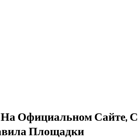
ия На Официальном Сайте, 
авила Площадки