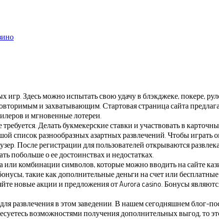
зино
ых игр. Здесь можно испытать свою удачу в блэкджеке, покере, р
овторимым и захватывающим. Стартовая страница сайта предлагае
 дилеров и мгновенные лотереи.
 требуется. Делать букмекерские ставки и участвовать в карточны
й список разнообразных азартных развлечений. Чтобы играть он
аузер. После регистрации для пользователей открываются развле
ать побольше о ее достоинствах и недостатках.
 или комбинации символов, которые можно вводить на сайте кази
бонусы, такие как дополнительные деньги на счет или бесплатные
йте новые акции и предложения от Aurora casino. Бонусы являют
х для развлечения в этом заведении. В нашем сегодняшнем блог-по
ресуетесь возможностями получения дополнительных выгод, то это