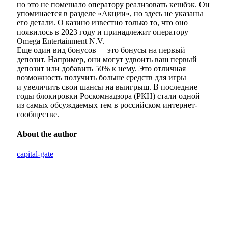
но это не помешало оператору реализовать кешбэк. Он
упоминается в разделе «Акции», но здесь не указаны
его детали. О казино известно только то, что оно
появилось в 2023 году и принадлежит оператору
Omega Entertainment N.V.
Еще один вид бонусов — это бонусы на первый
депозит. Например, они могут удвоить ваш первый
депозит или добавить 50% к нему. Это отличная
возможность получить больше средств для игры
и увеличить свои шансы на выигрыш. В последние
годы блокировки Роскомнадзора (РКН) стали одной
из самых обсуждаемых тем в российском интернет-
сообществе.
About the author
capital-gate