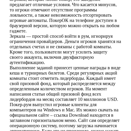
предлагает отличные условия. Что касается минусов,
то игроки отмечают отсутствие программы
лояльности, а также невозможность отсортировать
игровые автоматы. ПокерОК на телефоне доступен в
браузерной версии, которую можно открыть на любом
гаджете.
Зеркала — простой способ войти в рум, игнорируя
ограничения провайдеров. Деньги игроков хранятся на
отдельных счетах и не связаны с работой комнаты.
Кроме того, пользователи могут усилить защиту
своего аккаунта, включив двухфакторную
аутентификацию.
Выполнение заданий принесет ценные награды в виде
кеша и турнирных билетов. Среди регулярных акций
комнаты стоит отметить лидерборды. Каждый имеет
свой призовой фонд, который распределяется между
определенным количеством игроков. На момент
написания статьи общий призовой фонд всех
лидербордов на месяц составляет 10 миллионов USD.
Покер-рум выпустил игровые клиенты для
компьютеров на Windows и Mac. Их можно скачать на
официальном сайте – ссылка Download находится в
заглавном горизонтальном меню. Сайт сам определяет
операционную систему, поэтому загрузка начинается
автоматически. Если это не произошло, нужно нажать