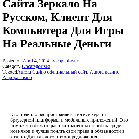
Сайта Зеркало На
Русском, Клиент Для
Компьютера Для Игры
На Реальные Деньги
Posted on
April 4, 2024
by
capital-gate
Category:
Uncategorized
Tagged
Aurora Casino официальный сайт
,
Aurora казино
,
Аврора casino
Это правило распространяется на все версии
браузерной платформы и мобильных приложений. Это
поможет избежать распространенных ошибок среди
новичков и лучше понять свои права и обязанности в
казино. Для каждого промопредложения