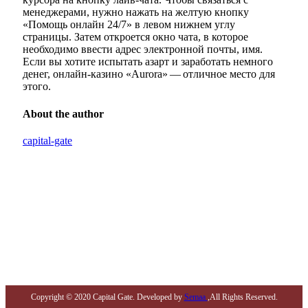
менеджерами, нужно нажать на желтую кнопку
«Помощь онлайн 24/7» в левом нижнем углу
страницы. Затем откроется окно чата, в которое
необходимо ввести адрес электронной почты, имя.
Если вы хотите испытать азарт и заработать немного
денег, онлайн-казино «Aurora» — отличное место для
этого.
About the author
capital-gate
Copyright © 2020 Capital Gate. Developed by
Semaa
,All Rights Reserved.